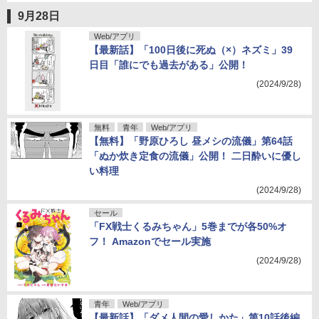
9月28日
Web/アプリ
【最新話】「100日後に死ぬ（×）ネズミ」39
日目「誰にでも過去がある」公開！
(2024/9/28)
無料
青年
Web/アプリ
【無料】「野原ひろし 昼メシの流儀」第64話
「ぬか炊き定食の流儀」公開！ 二日酔いに優し
い料理
(2024/9/28)
セール
「FX戦士くるみちゃん」5巻までが各50%オ
フ！ Amazonでセール実施
(2024/9/28)
青年
Web/アプリ
【最新話】「ダメ人間の愛しかた」第10話後編