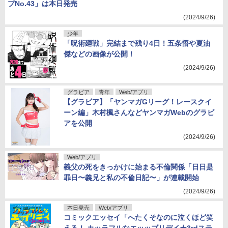
プNo.43」は本日発売
(2024/9/26)
少年
「呪術廻戦」完結まで残り4日！五条悟や夏油
傑などの画像が公開！
(2024/9/26)
グラビア
青年
Web/アプリ
【グラビア】「ヤンマガGリーグ！レースクイ
ーン編」木村楓さんなどヤンマガWebのグラビ
アを公開
(2024/9/26)
Web/アプリ
義父の死をきっかけに始まる不倫関係「日日是
罪日〜義兄と私の不倫日記〜」が連載開始
(2024/9/26)
本日発売
Web/アプリ
コミックエッセイ「へたくそなのに泣くほど笑