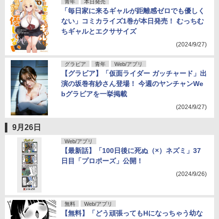
青年
本日発売
「毎日家に来るギャルが距離感ゼロでも優しく
ない」コミカライズ1巻が本日発売！ むっちむ
ちギャルとエクササイズ
(2024/9/27)
グラビア
青年
Web/アプリ
【グラビア】「仮面ライダー ガッチャード」出
演の坂巻有紗さん登場！ 今週のヤンチャンWe
bグラビアを一挙掲載
(2024/9/27)
9月26日
Web/アプリ
【最新話】「100日後に死ぬ（×）ネズミ」37
日目「プロポーズ」公開！
(2024/9/26)
無料
Web/アプリ
【無料】「どう頑張ってもHになっちゃう幼な