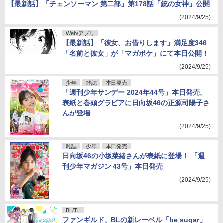
【最新話】「チェンソーマン 第二部」第178話「銃の女神」公開
(2024/9/25)
Web/アプリ
【最新話】「彼女、お借りします」満足度346
「名前と彼女」が「マガポケ」にて本日公開！
(2024/9/25)
少年
雑誌
本日発売
「週刊少年サンデー 2024年44号」本日発売。
表紙と巻頭グラビアに日向坂46の正源司陽子さ
んが登場
(2024/9/25)
雑誌
少年
本日発売
日向坂46の小坂菜緒さんが表紙に登場！ 「週
刊少年マガジン 43号」本日発売
(2024/9/25)
BL/TL
ファンギルド、BLの新レーベル「be sugar」