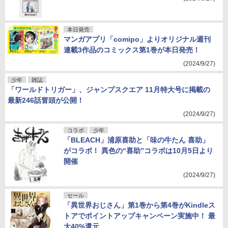
本日発売
マンガアプリ「comipo」よりオリジナル週刊
連載3作品のコミックス第1巻が本日発売！
(2024/9/27)
少年
雑誌
「ワールドトリガー」、ジャンプスクエア 11月特大号に掲載の
最新246話冒頭が公開！
(2024/9/27)
コラボ
少年
「BLEACH」浦原喜助と「味の牛たん 喜助」
がコラボ！ 異色の“喜助”コラボは10月5日より
開催
(2024/9/27)
セール
「異世界おじさん」第1巻から第4巻がKindleス
トアでポイントアップキャンペーン実施中！ 最
大40%還元