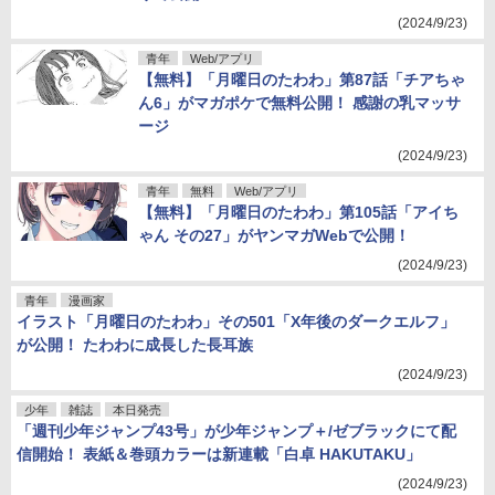
(2024/9/23)
青年
Web/アプリ
【無料】「月曜日のたわわ」第87話「チアちゃ
ん6」がマガポケで無料公開！ 感謝の乳マッサ
ージ
(2024/9/23)
青年
無料
Web/アプリ
【無料】「月曜日のたわわ」第105話「アイち
ゃん その27」がヤンマガWebで公開！
(2024/9/23)
青年
漫画家
イラスト「月曜日のたわわ」その501「X年後のダークエルフ」
が公開！ たわわに成長した長耳族
(2024/9/23)
少年
雑誌
本日発売
「週刊少年ジャンプ43号」が少年ジャンプ＋/ゼブラックにて配
信開始！ 表紙＆巻頭カラーは新連載「白卓 HAKUTAKU」
(2024/9/23)