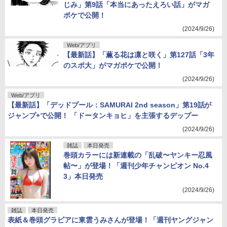
じみ」第9話「本当にあったえろい話」がマガ
ポケで公開！
(2024/9/26)
Web/アプリ
【最新話】「薫る花は凛と咲く」第127話「3年
のスポ大」がマガポケで公開！
(2024/9/26)
Web/アプリ
【最新話】「デッドプール：SAMURAI 2nd season」第19話が
ジャンプ+で公開！ 「ドータンキョヒ」を主張するデップー
(2024/9/26)
雑誌
本日発売
巻頭カラーには新連載の「乱破〜ヤンキー忍風
帖〜」が登場！「週刊少年チャンピオン No.4
3」本日発売
(2024/9/26)
雑誌
本日発売
表紙＆巻頭グラビアに東雲うみさんが登場！「週刊ヤングジャン