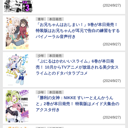
(2024/9/27)
青年
本日発売
「お兄ちゃんはおしまい！」9巻が本日発売！
特装版はお兄ちゃんが耳元で告白の練習をする
バイノーラル音声付き
(2024/9/27)
少年
本日発売
「ぷにるはかわいいスライム」6巻が本日発
売！ 10月からTVアニメが放送される美少女ス
ライムとのドタバタラブコメ
(2024/9/27)
少年
本日発売
「勝利の女神：NIKKE すいーとえんかうん
と」2巻が本日発売！ 特装版はメイド大集合の
アクスタ付き
(2024/9/27)