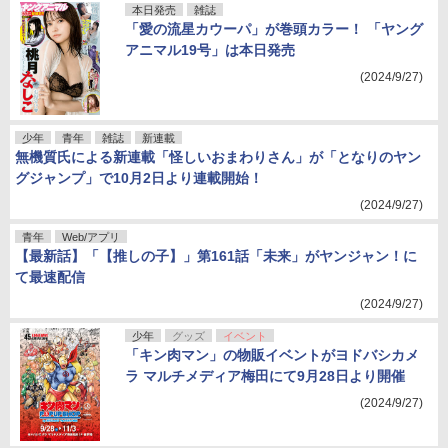
本日発売
雑誌
「愛の流星カウーパ」が巻頭カラー！ 「ヤング
アニマル19号」は本日発売
(2024/9/27)
少年
青年
雑誌
新連載
無機質氏による新連載「怪しいおまわりさん」が「となりのヤン
グジャンプ」で10月2日より連載開始！
(2024/9/27)
青年
Web/アプリ
【最新話】「【推しの子】」第161話「未来」がヤンジャン！に
て最速配信
(2024/9/27)
少年
グッズ
イベント
「キン肉マン」の物販イベントがヨドバシカメ
ラ マルチメディア梅田にて9月28日より開催
(2024/9/27)