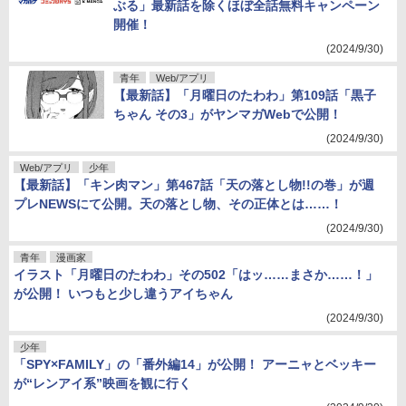
ぶる」最新話を除くほぼ全話無料キャンペーン
開催！
(2024/9/30)
青年
Web/アプリ
【最新話】「月曜日のたわわ」第109話「黒子
ちゃん その3」がヤンマガWebで公開！
(2024/9/30)
Web/アプリ
少年
【最新話】「キン肉マン」第467話「天の落とし物!!の巻」が週
プレNEWSにて公開。天の落とし物、その正体とは……！
(2024/9/30)
青年
漫画家
イラスト「月曜日のたわわ」その502「はッ……まさか……！」
が公開！ いつもと少し違うアイちゃん
(2024/9/30)
少年
「SPY×FAMILY」の「番外編14」が公開！ アーニャとベッキー
が“レンアイ系”映画を観に行く