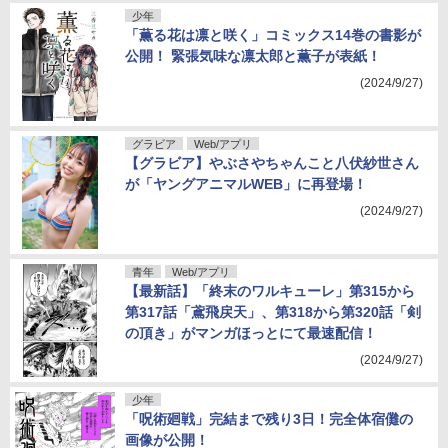
少年
「薫る花は凛と咲く」コミックス14巻の書影が
公開！ 緊張気味な凛太郎と薫子が表紙！
(2024/9/27)
グラビア
Web/アプリ
【グラビア】やぶさやちゃんこと八伏紗世さん
が「ヤングアニマルWEB」に再登場！
(2024/9/27)
青年
Web/アプリ
【最新話】「終末のワルキューレ」第315から
第317話「鳶飛戻天」、第318から第320話「剣
の頂き」がマンガほっとにて最速配信！
(2024/9/27)
少年
「呪術廻戦」完結まで残り3日！完全体宿儺の
画像が公開！