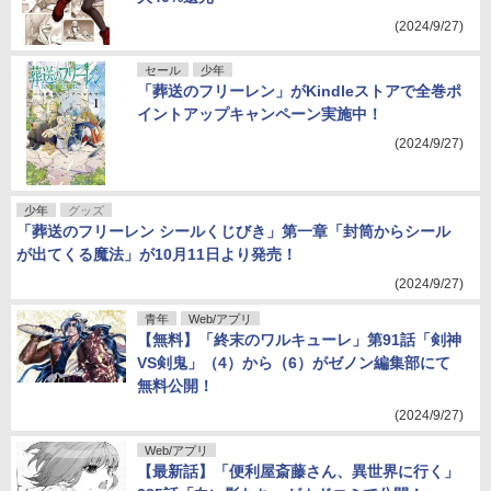
(2024/9/27)
セール
少年
「葬送のフリーレン」がKindleストアで全巻ポ
イントアップキャンペーン実施中！
(2024/9/27)
少年
グッズ
「葬送のフリーレン シールくじびき」第一章「封筒からシール
が出てくる魔法」が10月11日より発売！
(2024/9/27)
青年
Web/アプリ
【無料】「終末のワルキューレ」第91話「剣神
VS剣鬼」（4）から（6）がゼノン編集部にて
無料公開！
(2024/9/27)
Web/アプリ
【最新話】「便利屋斎藤さん、異世界に行く」