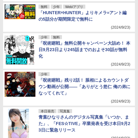
無料
少年
Web/アプリ
「HUNTER×HUNTER」よりキメラ=アント編
の5話分が期間限定で無料に
(2024/9/23)
少年
無料
「呪術廻戦」無料公開キャンペーン大詰め！ 本
日9月23日より245話までのおよそ30話が無料
化
(2024/9/23)
少年
「呪術廻戦」残り2話！ 脹相によるカウントダ
ウン動画が公開――「ありがとう悠仁 俺の弟に
なってくれて」
(2024/9/23)
本日発売
写真集
青葉ひなりさんのデジタル写真集「いつか、ま
た」、「FES☆TIVE」卒業発表を受け本日9月2
3日に緊急リリース