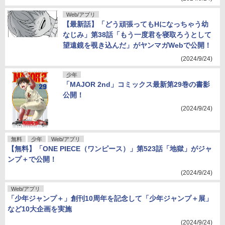
Web/アプリ
【最新話】「どう頑張ってもHになっちゃう幼
なじみ」第38話「もう一度君を寝取ろうとして
望遠鏡を覗き込んだ」がヤンマガWebで公開！
(2024/9/24)
少年
「MAJOR 2nd」コミックス最新第29巻の書影
公開！
(2024/9/24)
無料
少年
Web/アプリ
【無料】「ONE PIECE（ワンピース）」第523話「地獄」がジャ
ンプ＋で公開！
(2024/9/24)
Web/アプリ
「少年ジャンプ＋」創刊10周年を記念して「少年ジャンプ＋展」
など10大企画を実施
(2024/9/24)