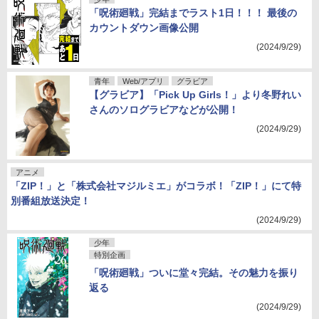
「呪術廻戦」完結までラスト1日！！！ 最後の
カウントダウン画像公開
(2024/9/29)
青年
Web/アプリ
グラビア
【グラビア】「Pick Up Girls！」より冬野れい
さんのソログラビアなどが公開！
(2024/9/29)
アニメ
「ZIP！」と「株式会社マジルミエ」がコラボ！「ZIP！」にて特
別番組放送決定！
(2024/9/29)
少年
特別企画
「呪術廻戦」ついに堂々完結。その魅力を振り
返る
(2024/9/29)