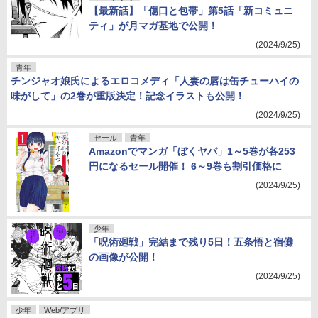
【最新話】「傷口と包帯」第5話「新コミュニ
ティ」が月マガ基地で公開！
(2024/9/25)
青年
チンジャオ娘氏によるエロコメディ「人妻の唇は缶チューハイの
味がして」の2巻が重版決定！記念イラストも公開！
(2024/9/25)
セール
青年
Amazonでマンガ「ぼくヤバ」1～5巻が各253
円になるセール開催！ 6～9巻も割引価格に
(2024/9/25)
少年
「呪術廻戦」完結まで残り5日！五条悟と宿儺
の画像が公開！
(2024/9/25)
少年
Web/アプリ