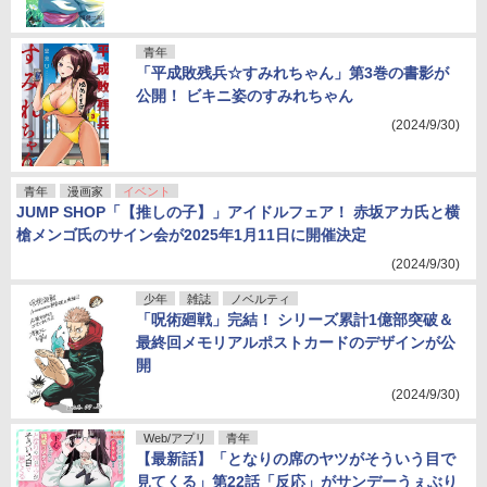
青年
「平成敗残兵☆すみれちゃん」第3巻の書影が
公開！ ビキニ姿のすみれちゃん
(2024/9/30)
青年
漫画家
イベント
JUMP SHOP「【推しの子】」アイドルフェア！ 赤坂アカ氏と横
槍メンゴ氏のサイン会が2025年1月11日に開催決定
(2024/9/30)
少年
雑誌
ノベルティ
「呪術廻戦」完結！ シリーズ累計1億部突破＆
最終回メモリアルポストカードのデザインが公
開
(2024/9/30)
Web/アプリ
青年
【最新話】「となりの席のヤツがそういう目で
見てくる」第22話「反応」がサンデーうぇぶり