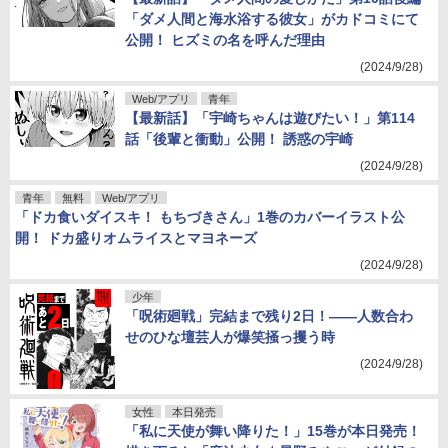
「ダメ人間と海水浴する彼女」がカドコミにて
公開！ ヒズミの名を呼んだ理由
(2024/9/28)
Web/アプリ
青年
【最新話】「宇崎ちゃんは遊びたい！」第114
話「後輩と衝動」公開！ 誘惑の宇崎
(2024/9/28)
青年
無料
Web/アプリ
「ドカ食いダイスキ！ もちづきさん」1巻のカバーイラスト公
開！ ドカ盛りオムライスとマヨネーズ
(2024/9/28)
少年
「呪術廻戦」完結まで残り2日！――人数合わ
せのひな壇芸人が爆笑掻っ攫う時
(2024/9/28)
女性
本日発売
「私に天使が舞い降りた！」15巻が本日発売！