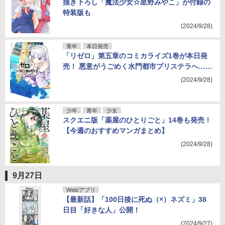
描き下ろし「魔法少女☆星野みやこ」が付録の
特装版も
(2024/9/28)
青年
本日発売
「リゼロ」第五章のコミカライズ1巻が本日発
売！ 悪意がうごめく水門都市プリステラへ……
(2024/9/28)
少年
青年
少女
スクエニ版「薬屋のひとりごと」14巻も発売！
【今週のおすすめマンガまとめ】
(2024/9/28)
9月27日
Web/アプリ
【最新話】「100日後に死ぬ（×）ネズミ」38
日目「好きな人」公開！
(2024/9/27)