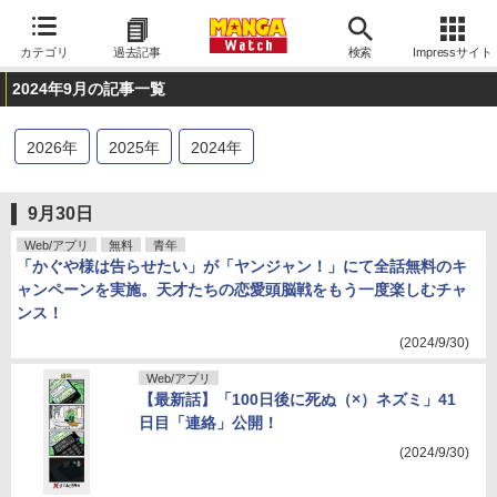
カテゴリ
過去記事
検索
Impressサイト
2024年9月の記事一覧
2026
年
2025
年
2024
年
9月30日
Web/アプリ
無料
青年
「かぐや様は告らせたい」が「ヤンジャン！」にて全話無料のキ
ャンペーンを実施。天才たちの恋愛頭脳戦をもう一度楽しむチャ
ンス！
(2024/9/30)
Web/アプリ
【最新話】「100日後に死ぬ（×）ネズミ」41
日目「連絡」公開！
(2024/9/30)