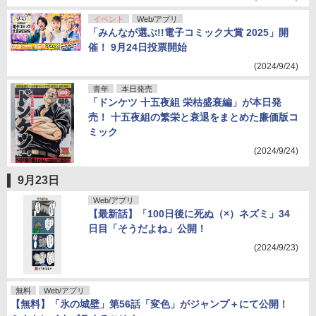
イベント
Web/アプリ
「みんなが選ぶ!!電子コミック大賞 2025」開
催！ 9月24日投票開始
(2024/9/24)
青年
本日発売
「ドンケツ 十五夜組 栄枯盛衰編」が本日発
売！ 十五夜組の繁栄と衰退をまとめた廉価版コ
ミック
(2024/9/24)
9月23日
Web/アプリ
【最新話】「100日後に死ぬ（×）ネズミ」34
日目「そうだよね」公開！
(2024/9/23)
無料
Web/アプリ
【無料】「氷の城壁」第56話「変色」がジャンプ＋にて公開！