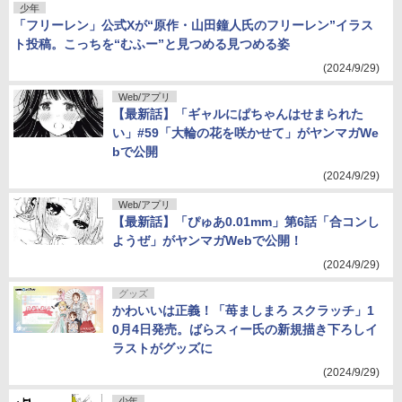
少年
「フリーレン」公式Xが“原作・山田鐘人氏のフリーレン”イラス
ト投稿。こっちを“むふー”と見つめる見つめる姿
(2024/9/29)
Web/アプリ
【最新話】「ギャルにぱちゃんはせまられた
い」#59「大輪の花を咲かせて」がヤンマガWe
bで公開
(2024/9/29)
Web/アプリ
【最新話】「ぴゅあ0.01mm」第6話「合コンし
ようぜ」がヤンマガWebで公開！
(2024/9/29)
グッズ
かわいいは正義！「苺ましまろ スクラッチ」1
0月4日発売。ばらスィー氏の新規描き下ろしイ
ラストがグッズに
(2024/9/29)
少年