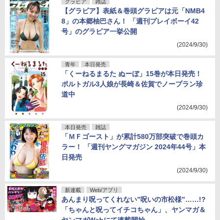
グラビア
雑誌
【グラビア】表紙＆巻頭グラビアは元「NMB4
8」の本郷柚巴さん！ 「週刊プレイボーイ42
号」のグラビア一挙公開
(2024/9/30)
青年
本日発売
「くーねるまるた ぬーぼ」15巻が本日発売！
ポルトガル3人娘が長崎＆佐賀でノープラン珍
道中
(2024/9/30)
本日発売
雑誌
「ＭＦゴースト」が累計580万部突破で巻頭カ
ラー！ 「週刊ヤングマガジン 2024年44号」本
日発売
(2024/9/30)
新連載
Web/アプリ
あんまり呪ってくれない”呪いの市松様”……!?
「ちゃんと呪ってイチコちゃん」、ヤンマガ＆