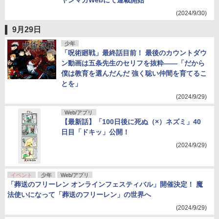
ヤンマガWebにて連載開始
(2024/9/30)
9月29日
少年
「呪術廻戦」最終話目前！ 最後のカウントダウ
ン動画は五条先生のセリフを抜粋――「だから
僕は教育を選んだんだ 強く聡い仲間を育てるこ
とを」
(2024/9/29)
Web/アプリ
【最新話】「100日後に死ぬ（×）ネズミ」40
日目「ドキッ」公開！
(2024/9/29)
イベント
少年
Web/アプリ
「葬送のフリーレン オンラインフェスティバル」開催決定！ 魔
法使いになって「葬送のフリーレン」の世界へ
(2024/9/29)