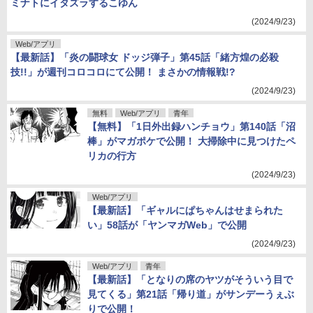
ミナトにイタズラするこゆん
(2024/9/23)
Web/アプリ
【最新話】「炎の闘球女 ドッジ弾子」第45話「緒方煌の必殺
技!!」が週刊コロコロにて公開！ まさかの情報戦!?
(2024/9/23)
無料
Web/アプリ
青年
【無料】「1日外出録ハンチョウ」第140話「沼
棒」がマガポケで公開！ 大掃除中に見つけたペ
リカの行方
(2024/9/23)
Web/アプリ
【最新話】「ギャルにぱちゃんはせまられた
い」58話が「ヤンマガWeb」で公開
(2024/9/23)
Web/アプリ
青年
【最新話】「となりの席のヤツがそういう目で
見てくる」第21話「帰り道」がサンデーうぇぶ
りで公開！