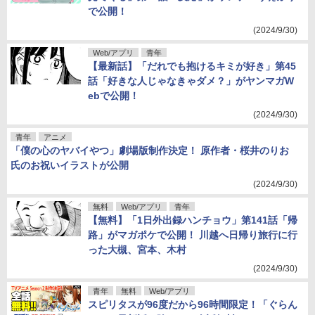
で公開！
(2024/9/30)
Web/アプリ
青年
【最新話】「だれでも抱けるキミが好き」第45
話「好きな人じゃなきゃダメ？」がヤンマガW
ebで公開！
(2024/9/30)
青年
アニメ
「僕の心のヤバイやつ」劇場版制作決定！ 原作者・桜井のりお
氏のお祝いイラストが公開
(2024/9/30)
無料
Web/アプリ
青年
【無料】「1日外出録ハンチョウ」第141話「帰
路」がマガポケで公開！ 川越へ日帰り旅行に行
った大槻、宮本、木村
(2024/9/30)
青年
無料
Web/アプリ
スピリタスが96度だから96時間限定！「ぐらん