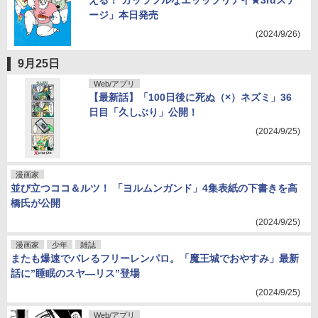
える！ カッラフルなエッッブリデイ★3rdステ
ージ」本日発売
(2024/9/26)
9月25日
Web/アプリ
【最新話】「100日後に死ぬ（×）ネズミ」36
日目「久しぶり」公開！
(2024/9/25)
漫画家
並び立つココ＆ルツ！ 「ヨルムンガンド」4集表紙の下書きを高
橋氏が公開
(2024/9/25)
漫画家
少年
雑誌
またも爆速でバレるフリーレンパロ。「魔王城でおやすみ」最新
話に”睡眠のスヤ―リス”登場
(2024/9/25)
Web/アプリ