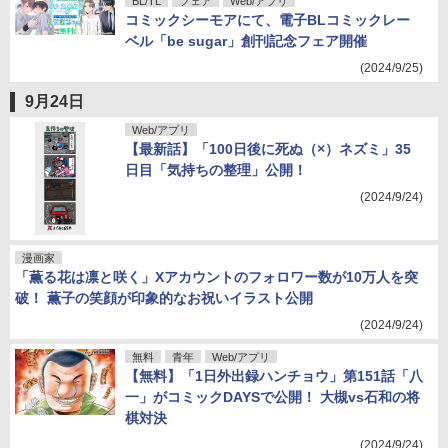
BL/TL
フェア
Web/アプリ
コミックシーモアにて、電子BLコミックレー
ベル「be sugar」創刊記念フェア開催
(2024/9/25)
9月24日
Web/アプリ
【最新話】「100日後に死ぬ（×）ネズミ」35
日目「気持ちの整理」公開！
(2024/9/24)
漫画家
「薫る花は凛と咲く」Xアカウントのフォロワー数が10万人を突
破！ 薫子の笑顔が印象的なお祝いイラスト公開
(2024/9/24)
無料
青年
Web/アプリ
【無料】「1日外出録ハンチョウ」第151話「八
一」がコミックDAYSで公開！ 大槻vs石和の将
棋対決
(2024/9/24)