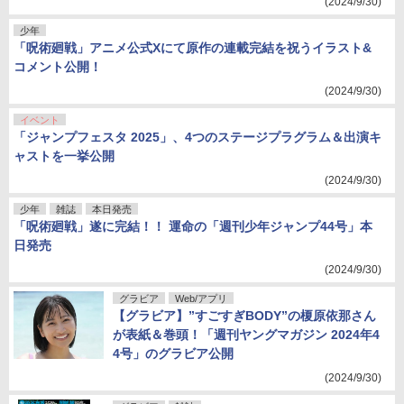
(2024/9/30)
少年
「呪術廻戦」アニメ公式Xにて原作の連載完結を祝うイラスト&
コメント公開！
(2024/9/30)
イベント
「ジャンプフェスタ 2025」、4つのステージプラグラム＆出演キ
ャストを一挙公開
(2024/9/30)
少年
雑誌
本日発売
「呪術廻戦」遂に完結！！ 運命の「週刊少年ジャンプ44号」本
日発売
(2024/9/30)
グラビア
Web/アプリ
【グラビア】”すごすぎBODY”の榎原依那さん
が表紙＆巻頭！「週刊ヤングマガジン 2024年4
4号」のグラビア公開
(2024/9/30)