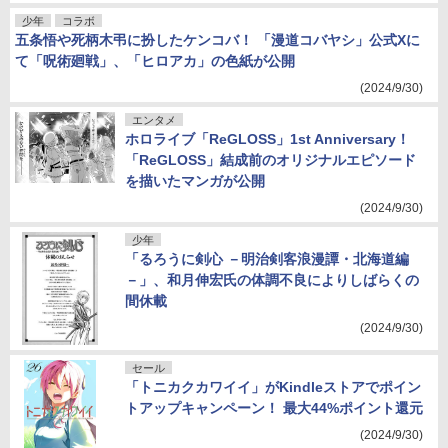
少年
コラボ
五条悟や死柄木弔に扮したケンコバ！ 「漫道コバヤシ」公式Xに
て「呪術廻戦」、「ヒロアカ」の色紙が公開
(2024/9/30)
エンタメ
ホロライブ「ReGLOSS」1st Anniversary！
「ReGLOSS」結成前のオリジナルエピソード
を描いたマンガが公開
(2024/9/30)
少年
「るろうに剣心 －明治剣客浪漫譚・北海道編
－」、和月伸宏氏の体調不良によりしばらくの
間休載
(2024/9/30)
セール
「トニカクカワイイ」がKindleストアでポイン
トアップキャンペーン！ 最大44%ポイント還元
(2024/9/30)