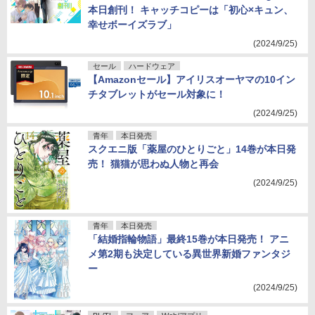
本日創刊！ キャッチコピーは「初心×キュン、
幸せボーイズラブ」
(2024/9/25)
セール
ハードウェア
【Amazonセール】アイリスオーヤマの10イン
チタブレットがセール対象に！
(2024/9/25)
青年
本日発売
スクエニ版「薬屋のひとりごと」14巻が本日発
売！ 猫猫が思わぬ人物と再会
(2024/9/25)
青年
本日発売
「結婚指輪物語」最終15巻が本日発売！ アニ
メ第2期も決定している異世界新婚ファンタジ
ー
(2024/9/25)