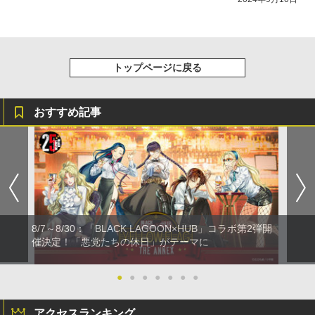
トップページに戻る
おすすめ記事
8/7～8/30：「BLACK LAGOON×HUB」コラボ第2弾開
催決定！「悪党たちの休日」がテーマに
●
●
●
●
●
●
●
アクセスランキング