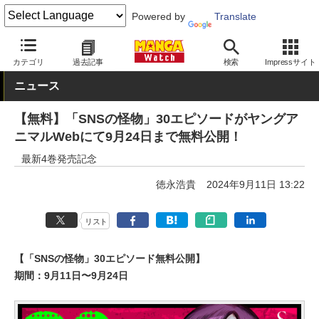
Powered by
Translate
MANGA Watch
青年
カテゴリ
過去記事
検索
Impressサイト
ニュース
【無料】「SNSの怪物」30エピソードがヤングア
ニマルWebにて9月24日まで無料公開！
最新4巻発売記念
徳永浩貴
2024年9月11日 13:22
リスト
【「SNSの怪物」30エピソード無料公開】
期間：9月11日〜9月24日