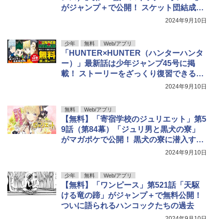
がジャンプ＋で公開！ スケット団結成秘
話
2024年9月10日
少年
無料
Web/アプリ
「HUNTER×HUNTER（ハンターハンタ
ー）」最新話は少年ジャンプ45号に掲
載！ ストーリーをざっくり復習できる無
料キャンペーンが実施
2024年9月10日
無料
Web/アプリ
【無料】「寄宿学校のジュリエット」第5
9話（第84幕）「ジュリ男と黒犬の寮」
がマガポケで公開！ 黒犬の寮に潜入する
ジュリエット
2024年9月10日
少年
無料
Web/アプリ
【無料】「ワンピース」第521話「天駆
ける竜の蹄」がジャンプ＋で無料公開！
ついに語られるハンコックたちの過去
2024年9月10日