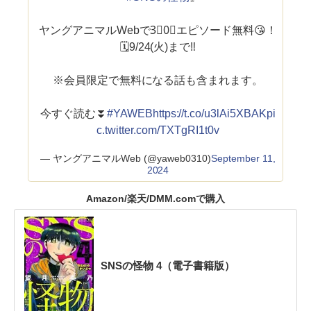
ヤングアニマルWebで3⃣0⃣エピソード無料😘！
🗓️9/24(火)まで‼️
※会員限定で無料になる話も含まれます。
今すぐ読む⏬
#YAWEB
https://t.co/u3lAi5XBAK
pi
c.twitter.com/TXTgRI1t0v
— ヤングアニマルWeb (@yaweb0310)
September 11,
2024
Amazon/楽天/DMM.comで購入
SNSの怪物 4（電子書籍版）