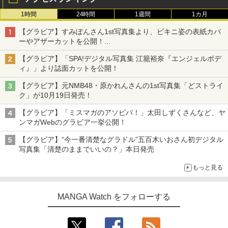
1時間
24時間
1週間
1カ月
【グラビア】すみぽんさん1st写真集より、ビキニ姿の表紙カバ
ーやアザーカットを公開！
タイトルは「offcourt（オフコート）」に決定
【グラビア】「SPA!デジタル写真集 江籠裕奈『エンジェルボデ
ィ』」より誌面カットを公開！
【グラビア】元NMB48・原かれんさんの1st写真集「どストライ
ク」が10月19日発売！
【グラビア】「ミスマガのアソビバ！」太田しずくさんなど、ヤ
ンマガWebのグラビア一挙公開！
【グラビア】“今一番清楚なグラドル”五百木いおさん初デジタル
写真集「清楚のままでいいの？」本日発売
もっと見る
MANGA Watch をフォローする