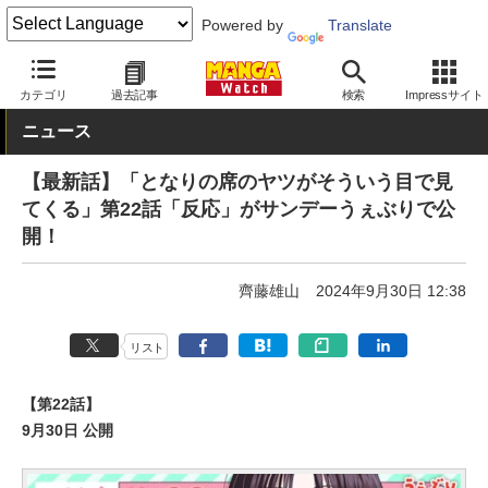
Powered by
Translate
MANGA Watch
Web/アプリ
サンデーうぇぶり
カテゴリ
過去記事
検索
Impressサイト
ニュース
【最新話】「となりの席のヤツがそういう目で見
てくる」第22話「反応」がサンデーうぇぶりで公
開！
齊藤雄山
2024年9月30日 12:38
リスト
【第22話】
9月30日 公開