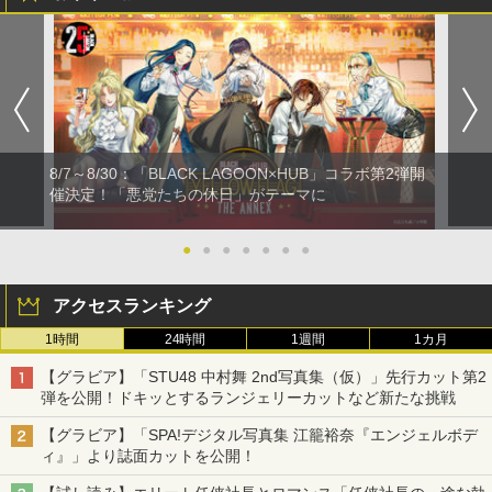
8/7～8/30：「BLACK LAGOON×HUB」コラボ第2弾開
催決定！「悪党たちの休日」がテーマに
●
●
●
●
●
●
●
アクセスランキング
1時間
24時間
1週間
1カ月
【グラビア】「STU48 中村舞 2nd写真集（仮）」先行カット第2
弾を公開！ドキッとするランジェリーカットなど新たな挑戦
【グラビア】「SPA!デジタル写真集 江籠裕奈『エンジェルボデ
ィ』」より誌面カットを公開！