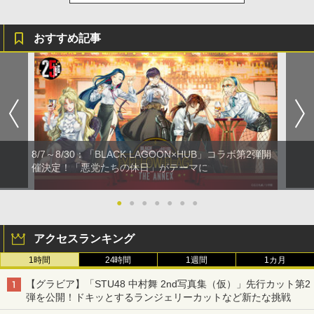
おすすめ記事
8/7～8/30：「BLACK LAGOON×HUB」コラボ第2弾開
催決定！「悪党たちの休日」がテーマに
●
●
●
●
●
●
●
アクセスランキング
1時間
24時間
1週間
1カ月
【グラビア】「STU48 中村舞 2nd写真集（仮）」先行カット第2
弾を公開！ドキッとするランジェリーカットなど新たな挑戦