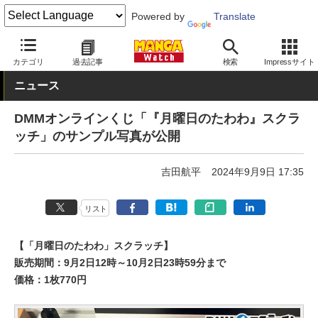
Powered by
Translate
MANGA Watch
青年
カテゴリ
過去記事
検索
Impressサイト
ニュース
DMMオンラインくじ「『月曜日のたわわ』スクラ
ッチ」のサンプル写真が公開
吉田航平
2024年9月9日 17:35
リスト
【「月曜日のたわわ」スクラッチ】
販売期間：9月2日12時～10月2日23時59分まで
価格：1枚770円