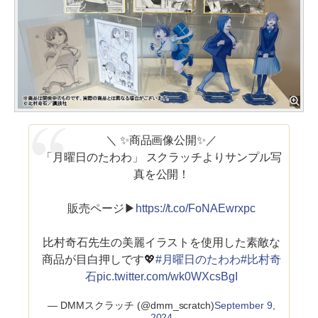
＼ ✨商品画像公開✨／
「月曜日のたわわ」 スクラッチよりサンプル写
真を公開！
販売ページ▶
https://t.co/FoNAEwrxpc
比村奇石先生の美麗イラストを使用した素敵な
商品が目白押しです💖
#月曜日のたわわ
#比村奇
石
pic.twitter.com/wk0WXcsBgI
— DMMスクラッチ (@dmm_scratch)
September 9,
2024