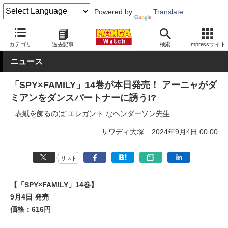
Powered by
Translate
MANGA Watch
少年
SPY×FAMILY
カテゴリ
過去記事
検索
Impressサイト
ニュース
「SPY×FAMILY」14巻が本日発売！ アーニャがダ
ミアンをダンスパートナーに誘う!?
表紙を飾るのは“エレガント”なヘンダーソン先生
サワディ大塚
2024年9月4日 00:00
リスト
【「SPY×FAMILY」14巻】
9月4日 発売
価格：616円