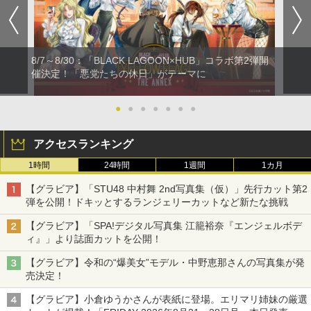
8/7～8/30：「BLACK LAGOON×HUB」コラボ第2弾開
催決定！「悪党たちの休日」がテーマに
●
●
●
●
●
●
●
アクセスランキング
1時間
24時間
1週間
1カ月
【グラビア】「STU48 中村舞 2nd写真集（仮）」先行カット第2
弾を公開！ドキッとするランジェリーカットなど新たな挑戦
【グラビア】「SPA!デジタル写真集 江籠裕奈『エンジェルボデ
ィ』」より誌面カットを公開！
【グラビア】令和の“爆美女”モデル・中野恵那さんの写真集が発
売決定！
【グラビア】小倉ゆうかさんが表紙に登場。エリマリ姉妹の厳選