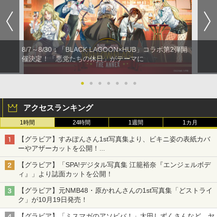
8/7～8/30：「BLACK LAGOON×HUB」コラボ第2弾開
催決定！「悪党たちの休日」がテーマに
●
●
●
●
●
●
●
アクセスランキング
1時間
24時間
1週間
1カ月
【グラビア】すみぽんさん1st写真集より、ビキニ姿の表紙カバ
ーやアザーカットを公開！
タイトルは「offcourt（オフコート）」に決定
【グラビア】「SPA!デジタル写真集 江籠裕奈『エンジェルボデ
ィ』」より誌面カットを公開！
【グラビア】元NMB48・原かれんさんの1st写真集「どストライ
ク」が10月19日発売！
【グラビア】「ミスマガのアソビバ！」太田しずくさんなど、ヤ