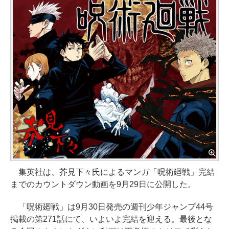
集英社は、芥見下々氏によるマンガ「呪術廻戦」完結
までのカウントダウン動画を9月29日に公開した。
「呪術廻戦」は9月30日発売の週刊少年ジャンプ44号
掲載の第271話にて、いよいよ完結を迎える。最後とな