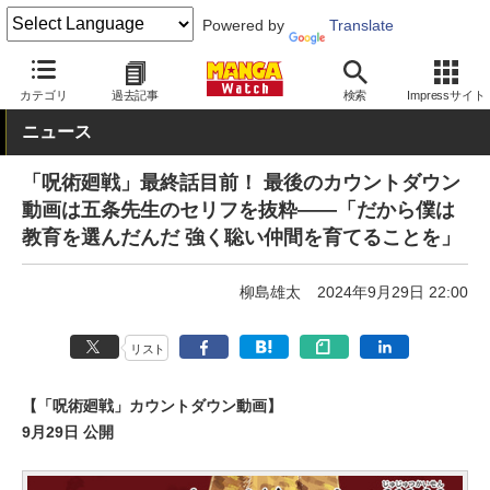
Powered by
Translate
MANGA Watch
少年
呪術廻戦
カテゴリ
過去記事
検索
Impressサイト
ニュース
「呪術廻戦」最終話目前！ 最後のカウントダウン
動画は五条先生のセリフを抜粋――「だから僕は
教育を選んだんだ 強く聡い仲間を育てることを」
柳島雄太
2024年9月29日 22:00
リスト
【「呪術廻戦」カウントダウン動画】
9月29日 公開