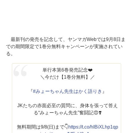
最新刊の発売を記念して、ヤンマガWebでは9月8日ま
での期間限定で1巻分無料キャンペーンが実施されてい
る。
単行本第6巻発売記念❤️
＼今だけ【1巻分無料】／
『
#みょーちゃん先生はかく語りき
』
JKたちの赤面必至の質問に、身体を張って答え
る“みょーちゃん先生”奮闘記😍❣️
無料期間は9/8(日)まで👇
https://t.co/hIBiXLhp1q
p