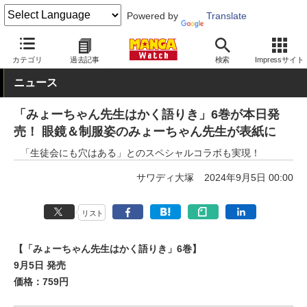
Powered by
Translate
MANGA Watch
青年
カテゴリ
過去記事
検索
Impressサイト
ニュース
「みょーちゃん先生はかく語りき」6巻が本日発
売！ 眼鏡＆制服姿のみょーちゃん先生が表紙に
「生徒会にも穴はある」とのスペシャルコラボも実現！
サワディ大塚
2024年9月5日 00:00
リスト
【「みょーちゃん先生はかく語りき」6巻】
9月5日 発売
価格：759円