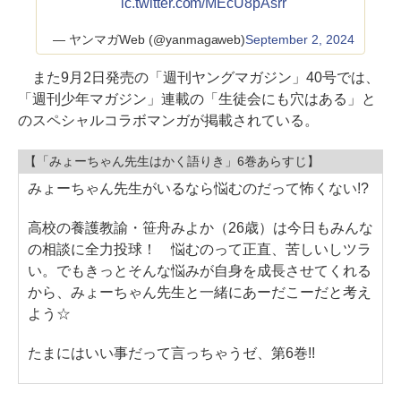
ic.twitter.com/MEcU8pAsrr
— ヤンマガWeb (@yanmagaweb)
September 2, 2024
また9月2日発売の「週刊ヤングマガジン」40号では、
「週刊少年マガジン」連載の「生徒会にも穴はある」と
のスペシャルコラボマンガが掲載されている。
【「みょーちゃん先生はかく語りき」6巻あらすじ】
みょーちゃん先生がいるなら悩むのだって怖くない!?
高校の養護教諭・笹舟みよか（26歳）は今日もみんな
の相談に全力投球！ 悩むのって正直、苦しいしツラ
い。でもきっとそんな悩みが自身を成長させてくれる
から、みょーちゃん先生と一緒にあーだこーだと考え
よう☆
たまにはいい事だって言っちゃうゼ、第6巻!!