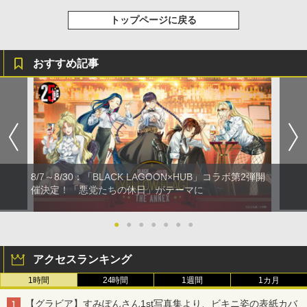
トップページに戻る
おすすめ記事
8/7～8/30：「BLACK LAGOON×HUB」コラボ第2弾開
催決定！「悪党たちの休日」がテーマに
●
●
●
●
●
●
●
アクセスランキング
1時間
24時間
1週間
1カ月
【グラビア】すみぽんさん1st写真集より、ビキニ姿の表紙カバ