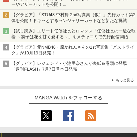
ーやアザーカットを公開！
タイトルは「offcourt（オフコート）」に決定
【グラビア】「STU48 中村舞 2nd写真集（仮）」先行カット第2
弾を公開！ドキッとするランジェリーカットなど新たな挑戦
【試し読み】エリート任侠社長とロマンス「任侠社長の一途な執
着 ～獅子は花を甘く愛する～」をメチャコミで先行配信開始
【グラビア】元NMB48・原かれんさんの1st写真集「どストライ
ク」が10月19日発売！
【グラビア】レジェンド・小池里奈さんが表紙＆巻頭に登場！
「週刊FLASH」7月7日号本日発売
もっと見る
MANGA Watch をフォローする