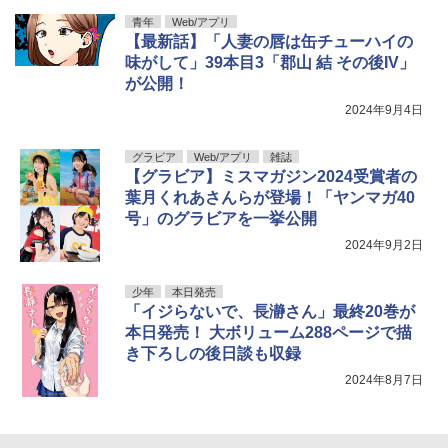
青年
Web/アプリ
【最新話】「人妻の唇は缶チューハイの
味がして」39本目3「郡山 結 その後IV」
が公開！
2024年9月4日
グラビア
Web/アプリ
雑誌
【グラビア】ミスマガジン2024受賞者の
葉月くれあさんらが登場！「ヤンマガ40
号」のグラビアを一挙公開
2024年9月2日
少年
本日発売
「イジらないで、長瀞さん」最終20巻が
本日発売！ 大ボリューム288ページで描
き下ろしの後日談も収録
2024年8月7日