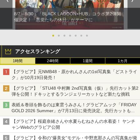
8/7～8/30：「BLACK LAGOON×HUB」コラボ第2弾開
催決定！「悪党たちの休日」がテーマに
●
●
●
●
●
●
●
アクセスランキング
1時間
24時間
1週間
1カ月
【グラビア】元NMB48・原かれんさんの1st写真集「どストライ
ク」が10月19日発売！
【グラビア】「STU48 中村舞 2nd写真集（仮）」先行カット第2
弾を公開！ドキッとするランジェリーカットなど新たな挑戦
表紙＆巻頭を飾るのは東雲うみさん！グラビアムック「FRIDAY
GOLD 2026 Summer」が7月13日に発売決定。先行カットも公
開
【グラビア】桜庭奈緒さんや水夏らむねさんの水着姿！ ヤンチ
ャンWebのグラビア公開
【グラビア】令和の“爆美女”モデル・中野恵那さんの写真集が発