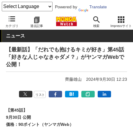
Powered by
Translate
MANGA Watch
Web/アプリ
ヤンマガWeb
カテゴリ
過去記事
検索
Impressサイト
ニュース
【最新話】「だれでも抱けるキミが好き」第45話
「好きな人じゃなきゃダメ？」がヤンマガWebで
公開！
齊藤雄山
2024年9月30日 12:23
リスト
【第45話】
9月30日 公開
価格：90ポイント（ヤンマガWeb）