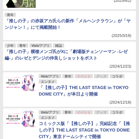
(2025/4/2)
青年
「推しの子」の赤坂アカ氏らの新作「メルヘンクラウン」が「ヤ
ンジャン！」にて掲載開始！
(2025/3/19)
少年
青年
Web/アプリ
雑誌
「推しの子」横槍メンゴ氏がXに「劇場版チェンソーマン -レゼ
編-」のレゼとデンジの仲良しショットをポスト
(2024/12/23)
Web/アプリ
青年
イベント
グッズ
コラボ
エンタメ
「【推しの子】THE LAST STAGE in TOKYO
DOME CITY」が本日より開催
(2024/12/18)
Web/アプリ
青年
イベント
グッズ
コラボ
エンタメ
コミックス版「【推しの子】」完結記念「【推
しの子】THE LAST STAGE in TOKYO DOME
CITY」東京ドームシティで開催