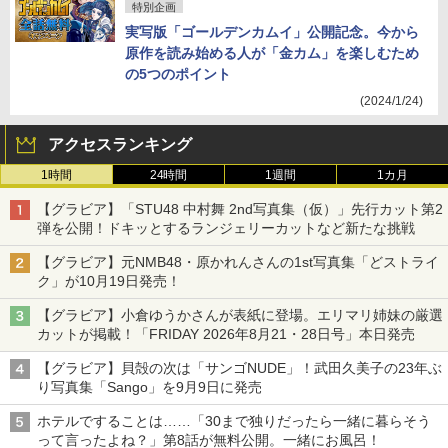
特別企画
実写版「ゴールデンカムイ」公開記念。今から
原作を読み始める人が「金カム」を楽しむため
の5つのポイント
(2024/1/24)
アクセスランキング
1時間
24時間
1週間
1カ月
【グラビア】「STU48 中村舞 2nd写真集（仮）」先行カット第2
弾を公開！ドキッとするランジェリーカットなど新たな挑戦
【グラビア】元NMB48・原かれんさんの1st写真集「どストライ
ク」が10月19日発売！
【グラビア】小倉ゆうかさんが表紙に登場。エリマリ姉妹の厳選
カットが掲載！「FRIDAY 2026年8⽉21・28日号」本日発売
【グラビア】貝殻の次は「サンゴNUDE」！武田久美子の23年ぶ
り写真集「Sango」を9月9日に発売
ホテルですることは……「30まで独りだったら一緒に暮らそう
って言ったよね？」第8話が無料公開。一緒にお風呂！