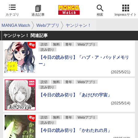
カテゴリ
過去記事
検索
Impressサイト
MANGA Watch
Web/アプリ
ヤンジャン！
ヤンジャン！ 関連記事
読切
無料
青年
Web/アプリ
読み切り
【今日の読み切り】「ハブ・ア・バッドメモリ
ー」
(2025/5/21)
読切
無料
青年
Web/アプリ
読み切り
【今日の読み切り】「あけびの宇宙」
(2025/5/14)
読切
無料
青年
Web/アプリ
読み切り
【今日の読み切り】「かわたれの月」