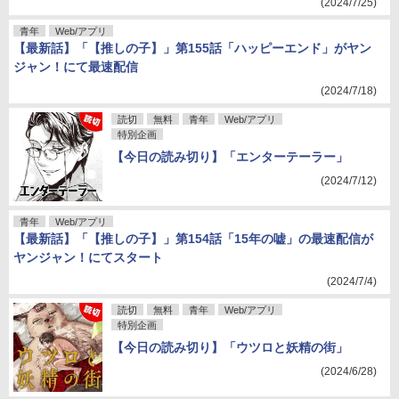
(2024/7/25)
青年
Web/アプリ
【最新話】「【推しの子】」第155話「ハッピーエンド」がヤン
ジャン！にて最速配信
(2024/7/18)
読切
無料
青年
Web/アプリ
特別企画
【今日の読み切り】「エンターテーラー」
(2024/7/12)
青年
Web/アプリ
【最新話】「【推しの子】」第154話「15年の嘘」の最速配信が
ヤンジャン！にてスタート
(2024/7/4)
読切
無料
青年
Web/アプリ
特別企画
【今日の読み切り】「ウツロと妖精の街」
(2024/6/28)