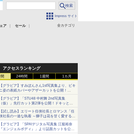
Impress サイト
全カテゴリ
ェア
セール
アクセスランキング
時間
24時間
1週間
1カ月
【グラビア】すみぽんさん1st写真集より、ビキ
ニ姿の表紙カバーやアザーカットを公開！
タイトルは「offcourt（オフコート）」に決定
【グラビア】「STU48 中村舞 2nd写真集
（仮）」先行カット第2弾を公開！ドキッとす
るランジェリーカットなど新たな挑戦
【試し読み】エリート任侠社長とロマンス「任
侠社長の一途な執着 ～獅子は花を甘く愛する
～」をメチャコミで先行配信開始
【グラビア】「SPA!デジタル写真集 江籠裕奈
『エンジェルボディ』」より誌面カットを公
開！