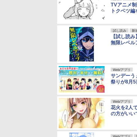
TVアニメ
トクベツ編
試し読み
新
【試し読み
無限レベル
Web/アプリ
サンデーう
祭りが8月
Web/アプリ
花火を2人
の方がいい
Web/アプリ