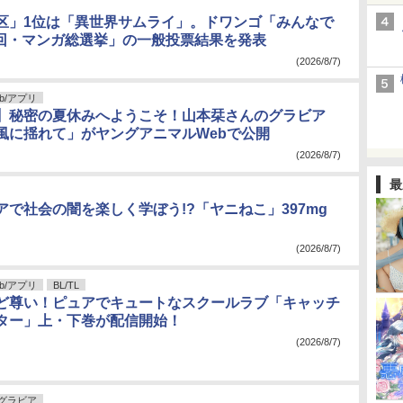
区」1位は「異世界サムライ」。ドワンゴ「みんなで
3回・マンガ総選挙」の一般投票結果を発表
(2026/8/7)
b/アプリ
】秘密の夏休みへようこそ！山本栞さんのグラビア
風に揺れて」がヤングアニマルWebで公開
(2026/8/7)
最
アで社会の闇を楽しく学ぼう!?「ヤニねこ」397mg
(2026/8/7)
b/アプリ
BL/TL
ど尊い！ピュアでキュートなスクールラブ「キャッチ
ター」上・下巻が配信開始！
(2026/8/7)
グラビア