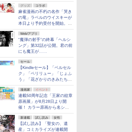
ルの電子書籍が最大65％オ
グッズ
コラボ
フ！「Kindle本サマーセー
麻雀漫画の不朽の名作「哭き
ル」第2弾が開催中！
の竜」ラベルのウイスキーが
本日より予約受付を開始。8
月16日まで
Web/アプリ
“魔弾の射手”の終幕「ヘルシ
ング」第32話が公開。君の前
にも魔王が……
セール
【Kindleセール】「ベルセル
ク」「ペリリュー」「じょふ
う」「花ざかりのきみたち
へ」などが最大50％オフ！
漫画家
イベント
「白泉社 夏の大割引セー
連載50周年記念「王家の紋章
ル」が開催中！
原画展」が8月28日より開
催！ カラー原画から名シー
ンの原稿まで
新連載
試し読み
女性
【試し読み】「聖女の、遺
産」コミカライズが連載開