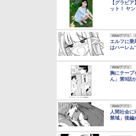
【グラビア
ット！ ヤ
Web/アプリ
エルフに乗
はハーレム
Web/アプリ
胸にテープ
ん」第9話
Web/アプリ
人間社会に
禁域」後編