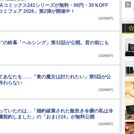
となりのヤングジャンプ
webアクション
チャンピオンクロス
WAコミックス241シリーズが無料・99円・30％OFF
ミフェア 2026」第2弾が開催中！
b
DLsite comipo
ジャンプTOON
ヤングアニマルWeb
(2026/8/7)
 Y-OURS
HERO’S Web
手”の終幕「ヘルシング」第32話が公開。君の前にも
(2026/8/7)
てあなたを……「東の魔女は討たれたい」第5話が公
終わらない
(2026/8/7)
っていたのは…「婚約破棄された飯炊き令嬢の私は冷
属契約しました」の「おまけ24」が無料公開
(2026/8/7)