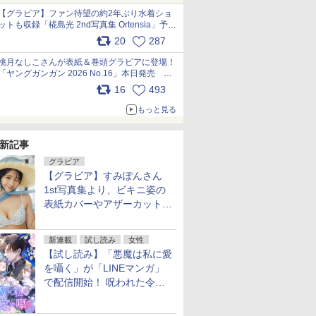
【グラビア】ファン待望の約2年ぶり水着ショ
ットも収録「椛島光 2nd写真集 Ortensia」予約
受付開始 10月30日発売
20
287
pic.x.com/9nJQY0jUYz
桃月なしこさんが表紙＆巻頭グラビアに登場！
「ヤングガンガン 2026 No.16」本日発売
pic.x.com/1Umi8x1SGO
16
493
もっと見る
新記事
グラビア
【グラビア】すみぽんさん
1st写真集より、ビキニ姿の
表紙カバーやアザーカットを
公開！
新連載
試し読み
女性
【試し読み】「悪魔は私に愛
を囁く」が「LINEマンガ」
で配信開始！ 呪われた令嬢×
執着深い司祭のダークファン
タジー