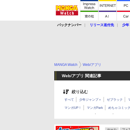
バックナンバー
リリース送付先
少年
MANGA Watch
Web/アプリ
Web/アプリ 関連記事
絞り込む
すべて
少年ジャンプ＋
ゼブラック
マンガUP！
マンガPark
めちゃコミッ
コミックウォーカー
GANMA!
マンガワ
ガンガンONLINE
ebookjapan
pixivコ
セール
フェ