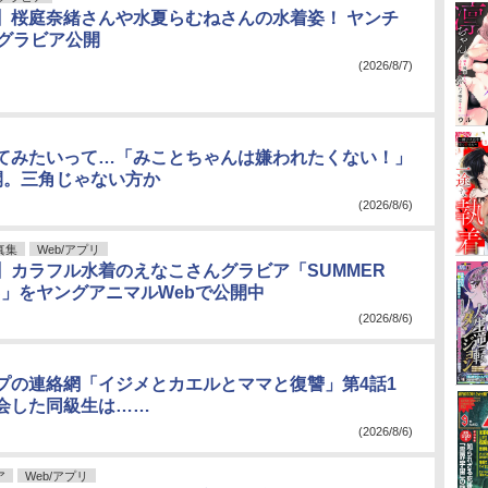
】桜庭奈緒さんや水夏らむねさんの水着姿！ ヤンチ
のグラビア公開
(2026/8/7)
てみたいって…「みことちゃんは嫌われたくない！」
開。三角じゃない方か
(2026/8/6)
真集
Web/アプリ
】カラフル水着のえなこさんグラビア「SUMMER
ES」をヤングアニマルWebで公開中
(2026/8/6)
プの連絡網「イジメとカエルとママと復讐」第4話1
会した同級生は……
(2026/8/6)
ア
Web/アプリ