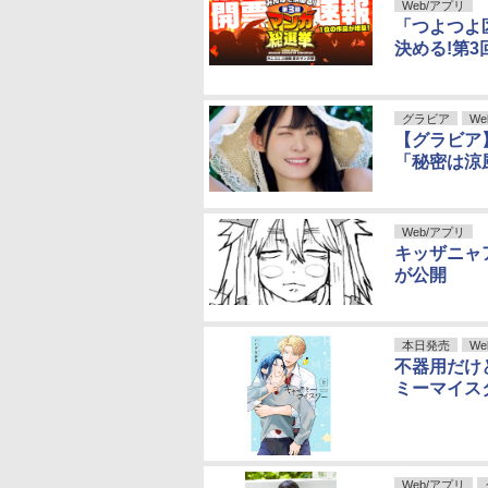
Web/アプリ
「つよつよ
決める!第
グラビア
We
【グラビア
「秘密は涼
Web/アプリ
キッザニャ
が公開
本日発売
We
不器用だけ
ミーマイス
Web/アプリ