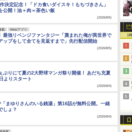
制作決定記念！「ドカ食いダイスキ！もちづきさん」
を公開！油＋肉＝茶色い飯
(2026/8/5)
連載
Web/アプリ
】最強リベンジファンタジー「蔑まれた俺が異世界で
1
アップをして全てを見返すまで」先行配信開始
(2026/8/5)
ぇぶりにて夏の2大野球マンガ祭り開催！ あだち充夏
5日よりスタート
(2026/8/4)
で「まゆりさんのいる銭湯」第16話が無料公開。一緒
でしょ？
(2026/8/4)
漫画家