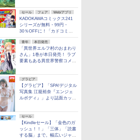
謎」特別企画は「西郷隆盛の
不死伝説」
セール
フェア
Web/アプリ
KADOKAWAコミックス241
シリーズが無料・99円・
30％OFFに！「カドコミフ
ェア 2026」第2弾が開催中！
青年
本日発売
「異世界エルフ村のおまわり
さん」1巻が本日発売！ ラブ
要素もある異世界警察コメデ
ィ
グラビア
【グラビア】「SPA!デジタル
写真集 江籠裕奈『エンジェ
ルボディ』」より誌面カット
を公開！
セール
【Kindleセール】「金色のガ
ッシュ！！」「三体」「読書
する脳」まで。幅広いジャン