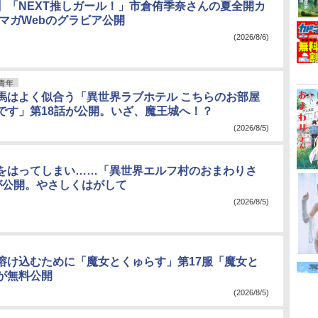
】「NEXT推しガール！」市倉侑季奈さんの夏全開カ
ンマガWebのグラビア公開
(2026/8/6)
青年
馬はよく似合う「異世界ラブホテル こちらのお部屋
です」第18話が公開。いざ、魔王城へ！？
(2026/8/5)
をはってしまい……「異世界エルフ村のおまわりさ
が公開。やさしくはがして
(2026/8/5)
溶け込むために「魔女とくゅらす」第17服「魔女と
が無料公開
(2026/8/5)