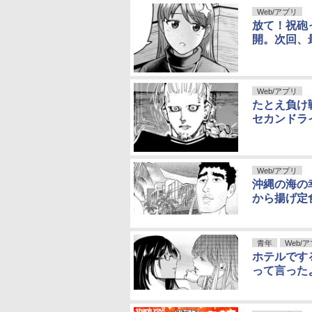
Web/アプリ
放て！祝砲
開。次回、
Web/アプリ
たとえ負け
セカンドラ
Web/アプリ
沖縄の海の
から揚げ定
青年
Web/
ホテルです
って言った