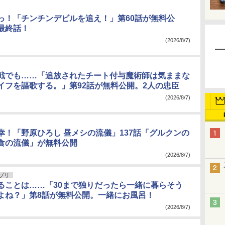
っ！「チンチンデビルを追え！」第60話が無料公
最終話！
(2026/8/7)
戦でも……「追放されたチート付与魔術師は気ままな
イフを謳歌する。」第92話が無料公開。2人の忠臣
(2026/8/7)
幸！「野原ひろし 昼メシの流儀」137話「グルクンの
食の流儀」が無料公開
(2026/8/7)
アプリ
ることは……「30まで独りだったら一緒に暮らそう
よね？」第8話が無料公開。一緒にお風呂！
(2026/8/7)