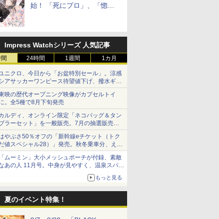
始！ 「死にプロ」、「惚れ
魔女」作者による異世界ロマ
ンス
Impress Watchシリーズ 人気記事
時間
24時間
1週間
1カ月
ユニクロ、今日から「お盆特別セール」。涼感
シアサッカーワンピース待望値下げ、撥水ギア
ショーツは1990円に
東映の歴代オープニング映像がカプセルトイ
に。全5種で8月下旬発売
カルディ、オンライン限定「ネコバッグ＆タン
ブラーセット」を一般販売。7月の抽選販売の
当選無効分
はやぶさ50％オフの「新幹線eチケット（トク
だ値スペシャル28）」発売。秋冬乗車分、えき
ねっと限定
「ムーミン」大小メッシュポーチが付録、素敵
なあの人 11月号。中身が見やすく、温泉スパに
も使える
もっと見る
夏のイベント特集！