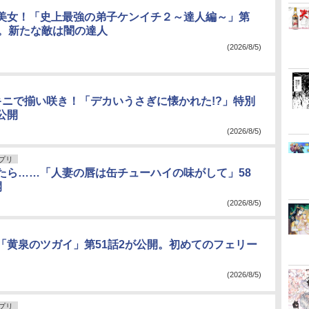
美女！「史上最強の弟子ケンイチ２～達人編～」第
開。新たな敵は闇の達人
(2026/8/5)
キニで揃い咲き！「デカいうさぎに懐かれた!?」特別
公開
(2026/8/5)
アプリ
たら……「人妻の唇は缶チューハイの味がして」58
開
(2026/8/5)
「黄泉のツガイ」第51話2が公開。初めてのフェリー
(2026/8/5)
アプリ