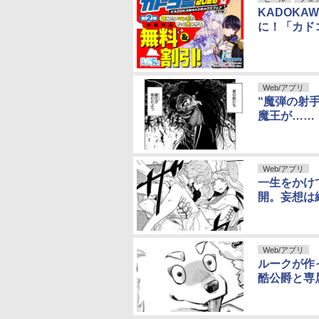
DMMブックス
ヤンマガWeb
カドコミ
KADOKA
裏サンデー
くらげバンチ
に！「カドコ
ヤンチャンWe
週刊コロコロコミック
竹コミ！
COMIC
Web/アプリ
“魔弾の射
魔王が……
Web/アプリ
一生をかけ
開。妄想は
Web/アプリ
ルークが作
酷公爵と専