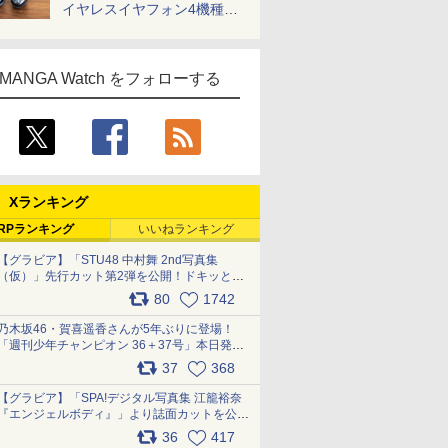
イヤレスイヤフォン4機種を
一気に聴く
MANGA Watch をフォローする
Xランキング
RPランキング
いいねランキング
【グラビア】「STU48 中村舞 2nd写真集
（仮）」先行カット第2弾を公開！ドキッとす
るランジェリーカットなど新たな挑戦
80
1742
pic.x.com/9uvxXReveK
乃木坂46・賀喜遥香さんが5年ぶりに登場！
「週刊少年チャンピオン 36＋37号」本日発
売 pic.x.com/2Mo85ZlRvK
37
368
【グラビア】「SPA!デジタル写真集 江籠裕奈
『エンジェルボディ』」より誌面カットを公
開！ pic.x.com/Yl52UEMoko
36
417