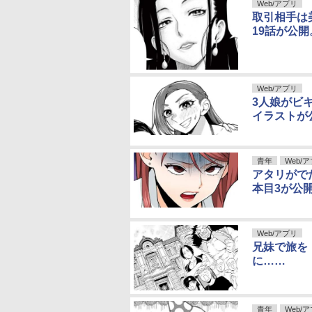
Web/アプリ
取引相手は
19話が公
Web/アプリ
3人娘がビ
イラストが
青年
Web/
アタリがで
本目3が公
Web/アプリ
兄妹で旅を
に……
青年
Web/