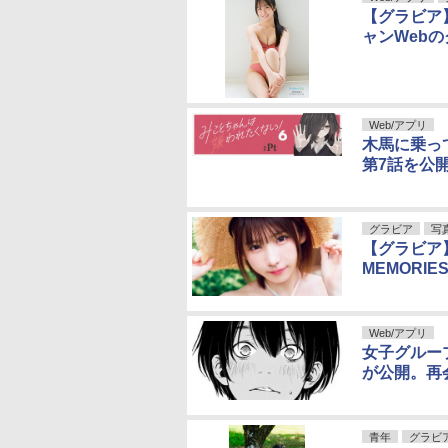
【グラビア
ャンWeb
Web/アプリ
木馬に乗っ
第7話を公
グラビア
写
【グラビア
MEMORI
Web/アプリ
女子グルー
が公開。再
青年
グラビ