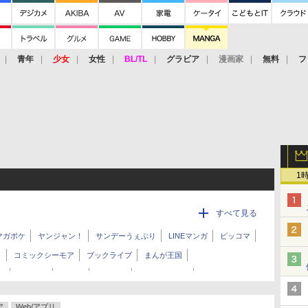
青年
少女
女性
BL/TL
グラビア
漫画家
無料
フ
1
すべて見る
マガポケ
ヤンジャン！
サンデーうぇぶり
LINEマンガ
ピッコマ
ク
コミックシーモア
ブックライブ
まんが王国
ン
パルシィ
comico
サイコミ
コミックDAYS
ミック
HykeComic
ニコニコ静画
BOOK WALKER
Kindle
ア
Web/アプリ