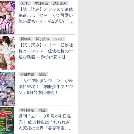
BL/TL
本日発売
試し読み
【試し読み】オフィスで絶体
絶命……「やらしくて可愛い
俺の凛ちゃん」第23話が「コ
ミックシーモア」で先行配
信！
新連載
試し読み
BL/TL
【試し読み】エリート任侠社
長とロマンス「任侠社長の一
途な執着 ～獅子は花を甘く
愛する～」をメチャコミで先
行配信開始
本日発売
雑誌
「人生逆転ダンジョン」が表
紙に登場！「別冊少年マガジ
ン」9月号本日発売！
本日発売
雑誌
月刊「ムー」9月号が本日発
売！ 総力特集は「知られざ
る死後の世界『霊界宇宙』の