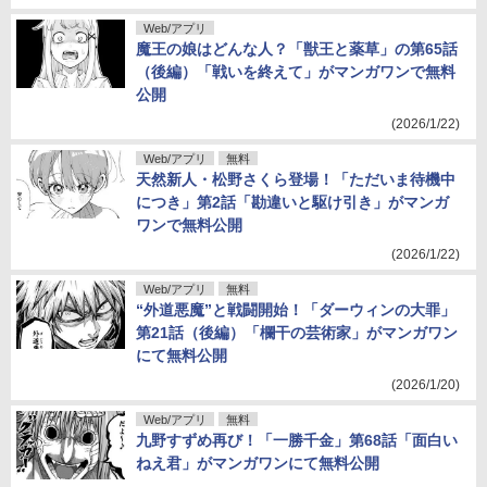
Web/アプリ
魔王の娘はどんな人？「獣王と薬草」の第65話
（後編）「戦いを終えて」がマンガワンで無料
公開
(2026/1/22)
Web/アプリ
無料
天然新人・松野さくら登場！「ただいま待機中
につき」第2話「勘違いと駆け引き」がマンガ
ワンで無料公開
(2026/1/22)
Web/アプリ
無料
“外道悪魔”と戦闘開始！「ダーウィンの大罪」
第21話（後編）「欄干の芸術家」がマンガワン
にて無料公開
(2026/1/20)
Web/アプリ
無料
九野すずめ再び！「一勝千金」第68話「面白い
ねえ君」がマンガワンにて無料公開