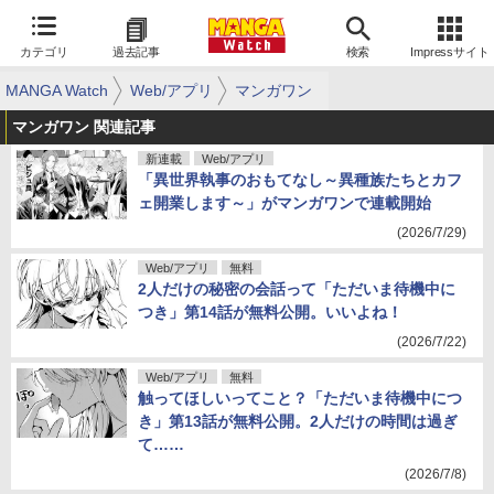
カテゴリ
過去記事
検索
Impressサイト
MANGA Watch
Web/アプリ
マンガワン
マンガワン 関連記事
新連載
Web/アプリ
「異世界執事のおもてなし～異種族たちとカフ
ェ開業します～」がマンガワンで連載開始
(2026/7/29)
Web/アプリ
無料
2人だけの秘密の会話って「ただいま待機中に
つき」第14話が無料公開。いいよね！
(2026/7/22)
Web/アプリ
無料
触ってほしいってこと？「ただいま待機中につ
き」第13話が無料公開。2人だけの時間は過ぎ
て……
(2026/7/8)