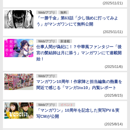
(2025/11/21)
Web/アプリ
無料
「一勝千金」第63話「少し強めに打ってみよ
う」がマンガワンにて無料公開
(2025/11/11)
Web/アプリ
新連載
仕事人間が偽妃に！？中華風ファンタジー「後
宮の髪結師は月に添う」マンガワンにて連載開
始！
(2025/11/6)
Web/アプリ
マンガワン10周年！作家陣と担当編集の熱量を
間近で感じる「マンガ1to10」内覧レポート
(2025/8/15)
Web/アプリ
イベント
「マンガワン」10周年を記念した実写PV＆実
写CMが公開
(2025/8/14)