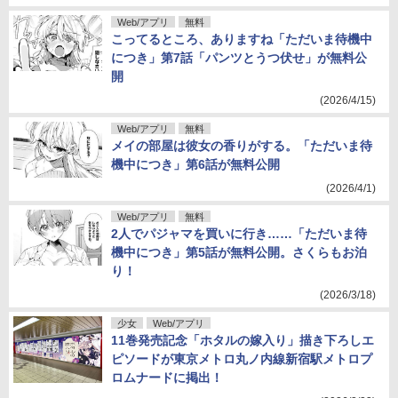
Web/アプリ
無料
こってるところ、ありますね「ただいま待機中
につき」第7話「パンツとうつ伏せ」が無料公
開
(2026/4/15)
Web/アプリ
無料
メイの部屋は彼女の香りがする。「ただいま待
機中につき」第6話が無料公開
(2026/4/1)
Web/アプリ
無料
2人でパジャマを買いに行き……「ただいま待
機中につき」第5話が無料公開。さくらもお泊
り！
(2026/3/18)
少女
Web/アプリ
11巻発売記念「ホタルの嫁入り」描き下ろしエ
ピソードが東京メトロ丸ノ内線新宿駅メトロプ
ロムナードに掲出！