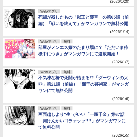
(2026/1/20)
Web/アプリ
死闘が残したもの「獣王と薬草」の第65話（前
編）「戦いを終えて」がマンガワンで無料公開
(2026/1/14)
Web/アプリ
無料
部屋がメンエス嬢のたまり場に？「ただいま待
機中につき」がマンガワンにて連載開始！
(2026/1/7)
Web/アプリ
無料
不気味な橋で死闘が始まる!?「ダーウィンの大
罪」第21話（前編）「欄干の芸術家」がマンガ
ワンにて無料公開
(2026/1/6)
Web/アプリ
無料
画面越しより“生”がいい「一勝千金」第67話
「開けんかいゴラァッッ!!!!」がマンガワンに
て無料公開
(2026/1/5)