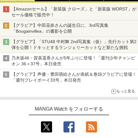
【Amazonセール】「新装版 クローズ」と「新装版 WORST」が
セール価格で販売中！
【グラビア】中田花奈さんの誕生日に、3rd写真集
「Bougainvillea」の書影を公開
【グラビア】「STU48 中村舞 2nd写真集（仮）」先行カット第2
弾を公開！ドキッとするランジェリーカットなど新たな挑戦
乃木坂46・賀喜遥香さんが5年ぶりに登場！「週刊少年チャンピ
オン 36＋37号」本日発売
【グラビア】声優・豊田萌絵さんが表紙＆巻頭グラビアに登場！
「週刊プレイボーイ33号」本日発売
もっと見る
MANGA Watch をフォローする