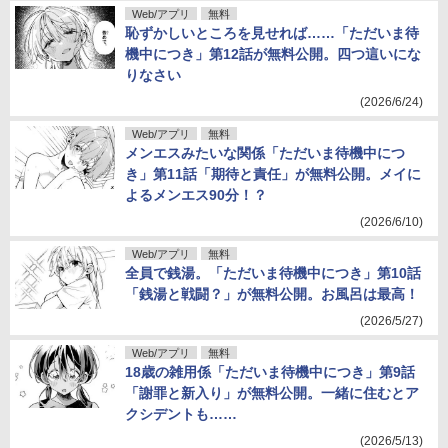
Web/アプリ
無料
恥ずかしいところを見せれば……「ただいま待
機中につき」第12話が無料公開。四つ這いにな
りなさい
(2026/6/24)
Web/アプリ
無料
メンエスみたいな関係「ただいま待機中につ
き」第11話「期待と責任」が無料公開。メイに
よるメンエス90分！？
(2026/6/10)
Web/アプリ
無料
全員で銭湯。「ただいま待機中につき」第10話
「銭湯と戦闘？」が無料公開。お風呂は最高！
(2026/5/27)
Web/アプリ
無料
18歳の雑用係「ただいま待機中につき」第9話
「謝罪と新入り」が無料公開。一緒に住むとア
クシデントも……
(2026/5/13)