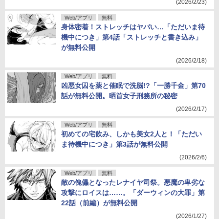
(2026/2/23)
Web/アプリ
無料
身体密着！ストレッチはヤバい…「ただいま待
機中につき」第4話「ストレッチと書き込み」
が無料公開
(2026/2/18)
Web/アプリ
無料
凶悪女囚を薬と催眠で洗脳!?「一勝千金」第70
話が無料公開。晒首女子刑務所の秘密
(2026/2/17)
Web/アプリ
無料
初めての宅飲み、しかも美女2人と！「ただい
ま待機中につき」第3話が無料公開
(2026/2/6)
Web/アプリ
無料
敵の傀儡となったレナイヤ司祭。悪魔の卑劣な
攻撃にロイスは……。「ダーウィンの大罪」第
22話（前編）が無料公開
(2026/1/27)