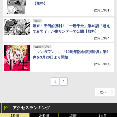
【無料】
(2025/3/31)
青年
姫奈！圧倒的勝利！「一勝千金」第46話「超え
てみて？」が裏サンデーで公開【無料】
(2025/3/24)
Web/アプリ
「マンガワン」、「10周年記念特別読切」第4
弾を3月20日より開始
(2025/3/14)
1
2
次へ
アクセスランキング
1時間
24時間
1週間
1カ月