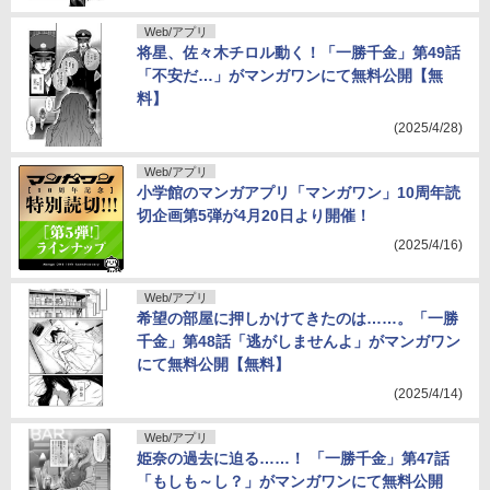
Web/アプリ
将星、佐々木チロル動く！「一勝千金」第49話
「不安だ…」がマンガワンにて無料公開【無
料】
(2025/4/28)
Web/アプリ
小学館のマンガアプリ「マンガワン」10周年読
切企画第5弾が4月20日より開催！
(2025/4/16)
Web/アプリ
希望の部屋に押しかけてきたのは……。「一勝
千金」第48話「逃がしませんよ」がマンガワン
にて無料公開【無料】
(2025/4/14)
Web/アプリ
姫奈の過去に迫る……！ 「一勝千金」第47話
「もしも～し？」がマンガワンにて無料公開