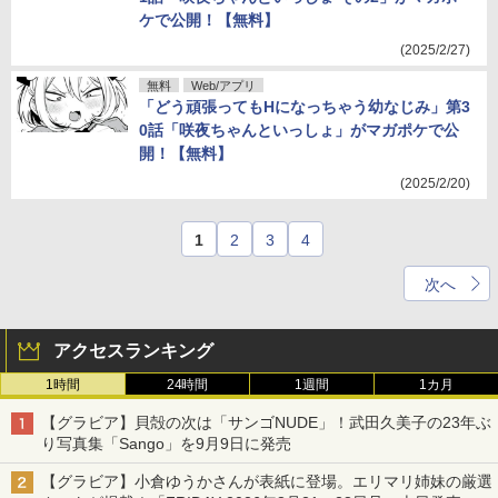
ケで公開！【無料】
(2025/2/27)
無料
Web/アプリ
「どう頑張ってもHになっちゃう幼なじみ」第3
0話「咲夜ちゃんといっしょ」がマガポケで公
開！【無料】
(2025/2/20)
1
2
3
4
次へ
アクセスランキング
1時間
24時間
1週間
1カ月
【グラビア】貝殻の次は「サンゴNUDE」！武田久美子の23年ぶ
り写真集「Sango」を9月9日に発売
【グラビア】小倉ゆうかさんが表紙に登場。エリマリ姉妹の厳選