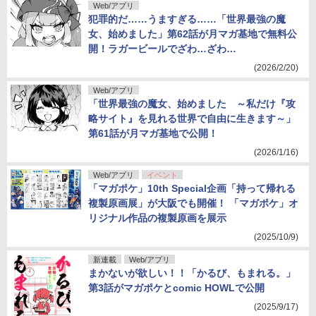
Web/アプリ
犯罪的だ……うますぎる……「世界最強の魔
女、始めました」第62話が月マガ基地で無料公
開！ラガービールでざわ…ざわ…
(2026/2/20)
Web/アプリ
「世界最強の魔女、始めました ～私だけ『攻
略サイト』を見れる世界で自由に生きます～」
第61話が月マガ基地で公開！
(2026/1/16)
Web/アプリ
イベント
「マガポケ」10th Special企画「持って帰れる
複製原画展」が大阪でも開催！ 「マガポケ」オ
リジナル作品の複製原画を展示
(2025/10/9)
新連載
Web/アプリ
まかないが欲しい！！「かるび、もまれる。」
第3話がマガポケとcomic HOWLで公開
(2025/9/17)