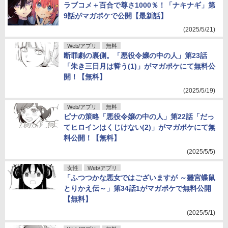
ラブコメ＋百合で尊さ1000％！「ナキナギ」第
9話がマガポケで公開【最新話】
(2025/5/21)
Web/アプリ
無料
断罪劇の裏側。「悪役令嬢の中の人」第23話
「朱き三日月は誓う(1)」がマガポケにて無料公
開！【無料】
(2025/5/19)
Web/アプリ
無料
ピナの策略「悪役令嬢の中の人」第22話「だっ
てヒロインはくじけない(2)」がマガポケにて無
料公開！【無料】
(2025/5/5)
女性
Web/アプリ
「ふつつかな悪女ではございますが ～雛宮蝶鼠
とりかえ伝～」第34話1がマガポケで無料公開
【無料】
(2025/5/1)