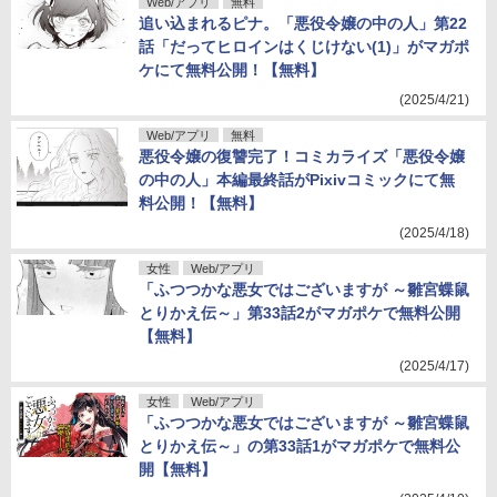
Web/アプリ
無料
追い込まれるピナ。「悪役令嬢の中の人」第22
話「だってヒロインはくじけない(1)」がマガポ
ケにて無料公開！【無料】
(2025/4/21)
Web/アプリ
無料
悪役令嬢の復讐完了！コミカライズ「悪役令嬢
の中の人」本編最終話がPixivコミックにて無
料公開！【無料】
(2025/4/18)
女性
Web/アプリ
「ふつつかな悪女ではございますが ～雛宮蝶鼠
とりかえ伝～」第33話2がマガポケで無料公開
【無料】
(2025/4/17)
女性
Web/アプリ
「ふつつかな悪女ではございますが ～雛宮蝶鼠
とりかえ伝～」の第33話1がマガポケで無料公
開【無料】