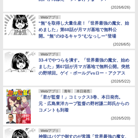
(2026/6/26)
Web/アプリ
“無”を取得し大量生産！「世界最強の魔女、始
めました」第68話が月マガ基地で無料公
開。“無”のゆるキャラ“むなっしー”登場
(2026/6/5)
Web/アプリ
33-4でやつらを潰す。「世界最強の魔女、始め
ました」第67話が月マガ基地で無料公開。突然
の野球回。ゲイ・ボールグvsロー・アクアス
(2026/5/22)
Web/アプリ
青年
本日発売
「君が監督！」コミックス3巻、本日発売。
元・広島東洋カープ監督の野村謙二郎氏からの
コメントも到着
(2026/5/20)
Web/アプリ
神龍はバグで倒すのが常識「世界最強の魔女、