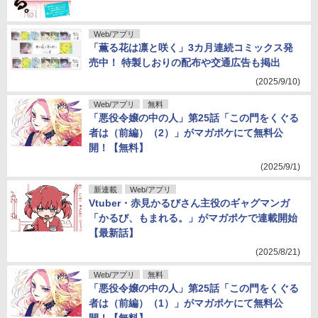
Web/アプリ
「薫る花は凛と咲く」3カ月連続コミックス発
売中！ 特製しおりの配布や交通広告も掲出
(2025/9/10)
Web/アプリ
無料
「悪役令嬢の中の人」第25話「この門をくぐる
者は（前編）（2）」がマガポケにて無料公
開！【無料】
(2025/9/1)
新連載
Web/アプリ
Vtuber・赤見かるびさん主役のギャグマンガ
「かるび、もまれる。」がマガポケで連載開始
【最新話】
(2025/8/21)
Web/アプリ
無料
「悪役令嬢の中の人」第25話「この門をくぐる
者は（前編）（1）」がマガポケにて無料公