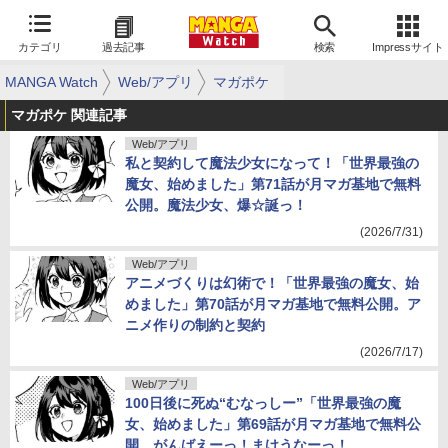
カテゴリ
過去記事
検索
Impressサイト
MANGA Watch
Web/アプリ
マガポケ
マガポケ 関連記事
Web/アプリ
私と契約して魔法少女になって！「世界最強の
魔女、始めました」第71話が月マガ基地で無料
公開。魔法少女、爆☆誕っ！
(2026/7/31)
Web/アプリ
アニメづくりは幻術で！「世界最強の魔女、始
めました」第70話が月マガ基地で無料公開。ア
ニメ作りの制約と契約
(2026/7/17)
Web/アプリ
100日後に死ぬ“むなっしー”「世界最強の魔
女、始めました」第69話が月マガ基地で無料公
開。がんばえーっ！まけうなーっ！