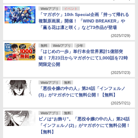
Web/アプリ
イベント
「マガポケ」10th Special企画「持って帰れる
複製原画展」開催！ 「WIND BREAKER」や
「薫る花は凛と咲く」など73作品が登場
(2025/7/29)
無料
Web/アプリ
少年
「はじめの一歩」単行本全世界累計1億部突
破！ 7月23日からマガポケにて1,000話を72時
間限定公開
(2025/7/23)
Web/アプリ
無料
「悪役令嬢の中の人」第24話「インフェルノ
(3)」がマガポケにて無料公開！【無料】
(2025/7/21)
Web/アプリ
無料
ピノは“お飾り”。「悪役令嬢の中の人」第24話
「インフェルノ(2)」がマガポケにて無料公開！
【無料】