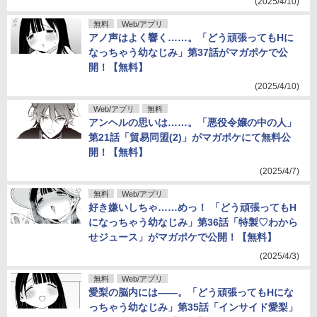
(2025/4/10)
無料
Web/アプリ
アノ声はよく響く……。「どう頑張ってもHに
なっちゃう幼なじみ」第37話がマガポケで公
開！【無料】
(2025/4/10)
Web/アプリ
無料
アンヘルの思いは……。「悪役令嬢の中の人」
第21話「貿易同盟(2)」がマガポケにて無料公
開！【無料】
(2025/4/7)
無料
Web/アプリ
好き嫌いしちゃ……めっ！ 「どう頑張ってもH
になっちゃう幼なじみ」第36話「特製♡わから
せジュース」がマガポケで公開！【無料】
(2025/4/3)
無料
Web/アプリ
愛梨の脳内には――。「どう頑張ってもHにな
っちゃう幼なじみ」第35話「インサイド愛梨」