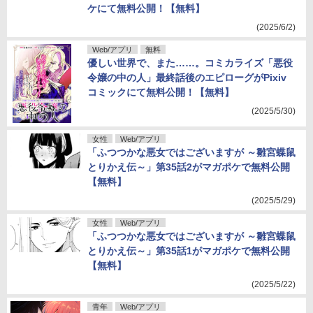
ケにて無料公開！【無料】
(2025/6/2)
Web/アプリ
無料
優しい世界で、また……。コミカライズ「悪役
令嬢の中の人」最終話後のエピローグがPixiv
コミックにて無料公開！【無料】
(2025/5/30)
女性
Web/アプリ
「ふつつかな悪女ではございますが ～雛宮蝶鼠
とりかえ伝～」第35話2がマガポケで無料公開
【無料】
(2025/5/29)
女性
Web/アプリ
「ふつつかな悪女ではございますが ～雛宮蝶鼠
とりかえ伝～」第35話1がマガポケで無料公開
【無料】
(2025/5/22)
青年
Web/アプリ