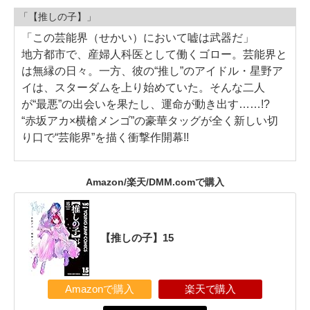
「【推しの子】」
「この芸能界（せかい）において嘘は武器だ」
地方都市で、産婦人科医として働くゴロー。芸能界と
は無縁の日々。一方、彼の“推し”のアイドル・星野ア
イは、スターダムを上り始めていた。そんな二人
が“最悪”の出会いを果たし、運命が動き出す……!?
“赤坂アカ×横槍メンゴ”の豪華タッグが全く新しい切
り口で“芸能界”を描く衝撃作開幕!!
Amazon/楽天/DMM.comで購入
【推しの子】15
Amazonで購入
楽天で購入