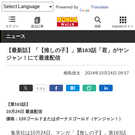
Powered by
Translate
MANGA Watch
青年
【推しの子】
カテゴリ
過去記事
検索
Impressサイト
ニュース
【最新話】「【推しの子】」第163話「君」がヤン
ジャン！にて最速配信
柳島雄太
2024年10月24日 09:57
リスト
【第163話】
10月24日 最速配信
価格：120ゴールドまたはボーナスゴールド（ヤンジャン！）
集英社は10月24日、マンガ「【推しの子】」第163話