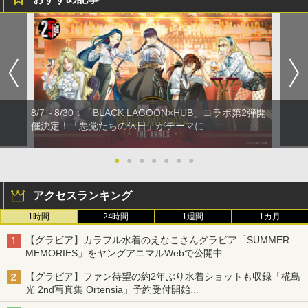
8/7～8/30：「BLACK LAGOON×HUB」コラボ第2弾開
催決定！「悪党たちの休日」がテーマに
●
●
●
●
●
●
●
アクセスランキング
1時間
24時間
1週間
1カ月
【グラビア】カラフル水着のえなこさんグラビア「SUMMER
MEMORIES」をヤングアニマルWebで公開中
【グラビア】ファン待望の約2年ぶり水着ショットも収録「椛島
光 2nd写真集 Ortensia」予約受付開始
10月30日発売