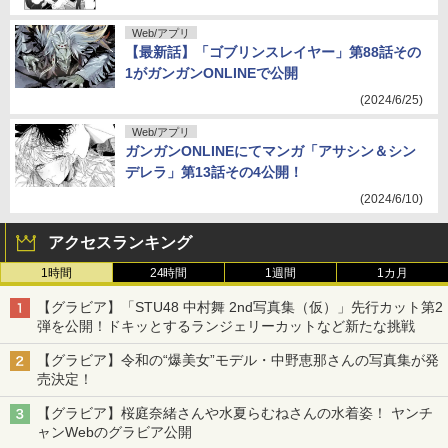
Web/アプリ
【最新話】「ゴブリンスレイヤー」第88話その
1がガンガンONLINEで公開
(2024/6/25)
Web/アプリ
ガンガンONLINEにてマンガ「アサシン＆シン
デレラ」第13話その4公開！
(2024/6/10)
アクセスランキング
1時間
24時間
1週間
1カ月
【グラビア】「STU48 中村舞 2nd写真集（仮）」先行カット第2
弾を公開！ドキッとするランジェリーカットなど新たな挑戦
【グラビア】令和の“爆美女”モデル・中野恵那さんの写真集が発
売決定！
【グラビア】桜庭奈緒さんや水夏らむねさんの水着姿！ ヤンチ
ャンWebのグラビア公開