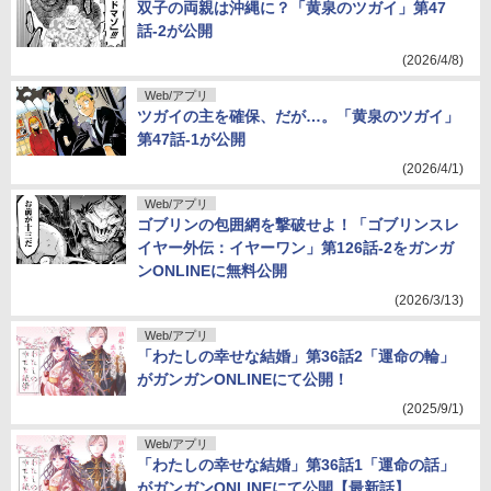
双子の両親は沖縄に？「黄泉のツガイ」第47
話-2が公開
(2026/4/8)
Web/アプリ
ツガイの主を確保、だが…。「黄泉のツガイ」
第47話-1が公開
(2026/4/1)
Web/アプリ
ゴブリンの包囲網を撃破せよ！「ゴブリンスレ
イヤー外伝：イヤーワン」第126話-2をガンガ
ンONLINEに無料公開
(2026/3/13)
Web/アプリ
「わたしの幸せな結婚」第36話2「運命の輪」
がガンガンONLINEにて公開！
(2025/9/1)
Web/アプリ
「わたしの幸せな結婚」第36話1「運命の話」
がガンガンONLINEにて公開【最新話】