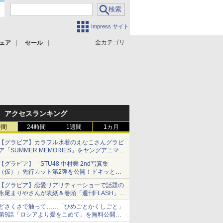
Impress サイト
全カテゴリ
ェア
セール
アクセスランキング
時間
24時間
1週間
1カ月
【グラビア】カラフル水着のえなこさんグラビ
ア「SUMMER MEMORIES」をヤングアニマル
Webで公開中
【グラビア】「STU48 中村舞 2nd写真集
（仮）」先行カット第2弾を公開！ドキッとす
るランジェリーカットなど新たな挑戦
【グラビア】恋愛リアリティーショーで話題の
永尾まりやさんが表紙＆巻頭「週刊FLASH」6
月2日号本日発売
どさくさで触って……「ひめごとかくしごと」
第9話「ロシアより愛をこめて」を無料公開。
夕鶴のモヤモヤ