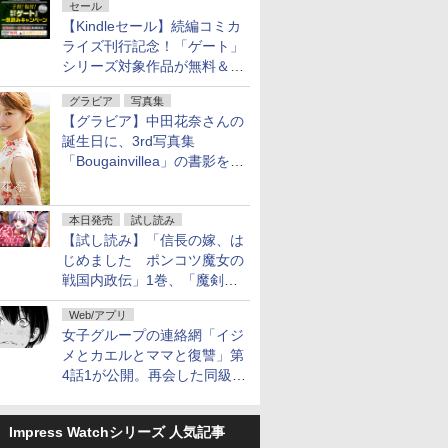
セール
【Kindleセール】続編コミカ
ライズ刊行記念！「ゲート」
シリーズ対象作品が無料＆最
大80%オフ！
グラビア
写真集
【グラビア】中田花奈さんの
誕生日に、3rd写真集
「Bougainvillea」の書影を公
開
本日発売
試し読み
【試し読み】「信長の嫁、は
じめました ポンコツ魔女の
戦国内政伝」1巻、「魔剣の
花嫁 -ヴァルキュリア-」1巻
Web/アプリ
本日発売
女子グループの連絡網「イジ
メとカエルとママと復讐」第
4話1が公開。再会した同級生
は……
Impress Watchシリーズ 人気記事