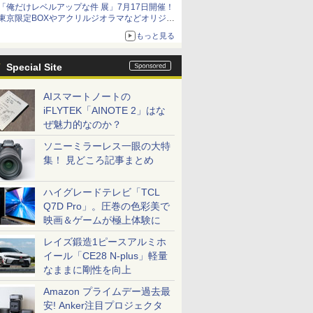
「俺だけレベルアップな件 展」7月17日開催！
東京限定BOXやアクリルジオラマなどオリジナ
ルグッズ情報が公開！
もっと見る
Special Site
AIスマートノートの
iFLYTEK「AINOTE 2」はな
ぜ魅力的なのか？
ソニーミラーレス一眼の大特
集！ 見どころ記事まとめ
ハイグレードテレビ「TCL
Q7D Pro」。圧巻の色彩美で
映画＆ゲームが極上体験に
レイズ鍛造1ピースアルミホ
イール「CE28 N-plus」軽量
なままに剛性を向上
Amazon プライムデー過去最
安! Anker注目プロジェクタ