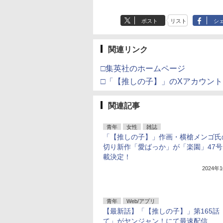
ポスト
リスト
シ
関連リンク
□集英社のホームページ
□「【推しの子】」のXアカウント
関連記事
青年
女性
雑誌
「【推しの子】」作画・横槍メンゴ氏
切り新作「愛ばっか」が「楽園」47
載決定！
2024年
青年
Web/アプリ
【最新話】「【推しの子】」第165話
て」がヤンジャン！にて最速配信