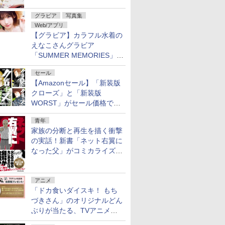
グラビア
写真集
Web/アプリ
【グラビア】カラフル水着の
えなこさんグラビア
「SUMMER MEMORIES」を
ヤングアニマルWebで公開中
セール
【Amazonセール】「新装版
クローズ」と「新装版
WORST」がセール価格で販
売中！
青年
家族の分断と再生を描く衝撃
の実話！新書「ネット右翼に
なった父」がコミカライズ。
9月30日発売
アニメ
「ドカ食いダイスキ！ もち
づきさん」のオリジナルどん
ぶりが当たる、TVアニメ公
式Xキャンペーンが開催中！