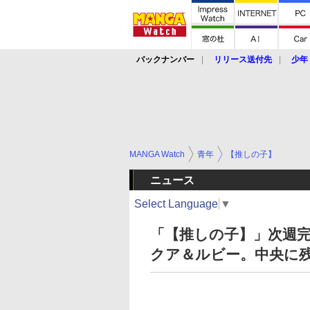
バックナンバー
リリース送付先
少年
MANGA Watch
青年
【推しの子】
ニュース
Select Language
▼
「【推しの子】」次週
クア＆ルビー。中央に