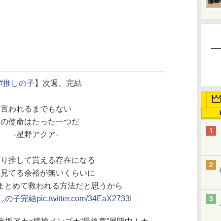
#推しの子
】次週、完結
言われるまでもない
僕の使命はたった一つだ
-星野アクア-
より推して貰える存在になる
を見てる余裕が無いくらいに
まとめて救われる方法だと思うから
しの子完結
pic.twitter.com/34EaX2733I