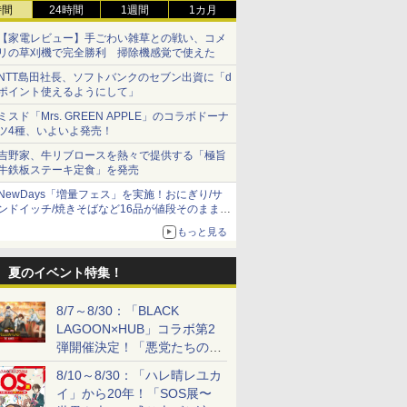
時間
24時間
1週間
1カ月
【家電レビュー】手ごわい雑草との戦い、コメ
リの草刈機で完全勝利 掃除機感覚で使えた
NTT島田社長、ソフトバンクのセブン出資に「d
ポイント使えるようにして」
ミスド「Mrs. GREEN APPLE」のコラボドーナ
ツ4種、いよいよ発売！
吉野家、牛リブロースを熱々で提供する「極旨
牛鉄板ステーキ定食」を発売
NewDays「増量フェス」を実施！おにぎり/サ
ンドイッチ/焼きそばなど16品が値段そのままで
ボリュームアップ
もっと見る
夏のイベント特集！
8/7～8/30：「BLACK
LAGOON×HUB」コラボ第2
弾開催決定！「悪党たちの休
日」がテーマに
8/10～8/30：「ハレ晴レユカ
イ」から20年！「SOS展〜