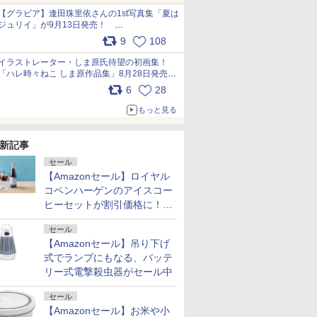
犬たちへ… pic.x.com/hEr88DgVyD
【グラビア】逢田珠里依さんの1st写真集「夏は
ジュリイ」が9月13日発売！
pic.x.com/9ampGWAO1t
9
108
イラストレーター・しま原氏待望の初画集！
「ハレ時々ねこ しま原作品集」8月28日発売
pic.x.com/zj5aobjUSp
6
28
もっと見る
新記事
セール
【Amazonセール】ロイヤル
コペンハーゲンのアイスコー
ヒーセットが割引価格に！夏
のギフトに最適！
セール
【Amazonセール】吊り下げ
式でランプにもなる、バッテ
リー式電撃殺虫器がセール中
セール
【Amazonセール】お米や小