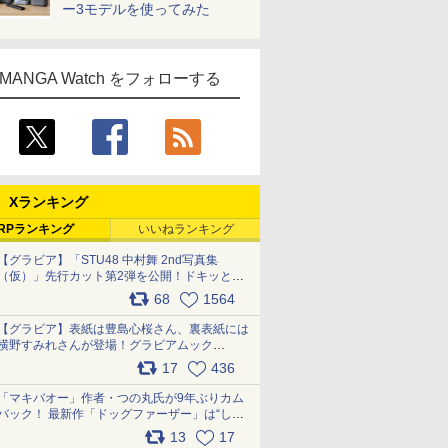
ー3モデルを使ってみた
MANGA Watch をフォローする
Xランキング
RPランキング
いいねランキング
【グラビア】「STU48 中村舞 2nd写真集
（仮）」先行カット第2弾を公開！ドキッとす
るランジェリーカットなど新たな挑戦
68
1564
pic.x.com/9uvxXReveK
【グラビア】表紙は豊島心桜さん、裏表紙には
横野すみれさんが登場！グラビアムック
「PARADE」2026夏号が本日発売
17
436
pic.x.com/hYZlU1GBwl
「マキバオー」作者・つの丸氏が9年ぶりカム
バック！ 最新作「ドッグファーザー」は“しゃ
べらない動物”とのリアルな暮らしを描く 「も
13
17
うこれ以上の幸せはない」……一緒に暮らす愛