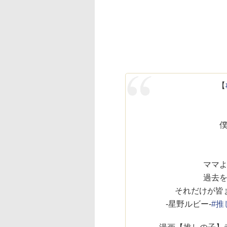
【
ママ
過去
それだけが皆
-星野ルビー-
#推