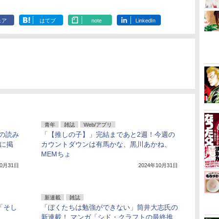
ェア
はてブ
note
LinkedIn
青年
雑誌
Web/アプリ
の読み
「【推しの子】」完結まであと2週！今週の
号に掲
カウントダウンは有馬かな、黒川あかね、
MEMちょ
10月31日
2024年10月31日
新連載
雑誌
「そし
「ぼくたちは勉強ができない」筒井大志氏の
新連載！ マンガ「シド・クラフトの最終推