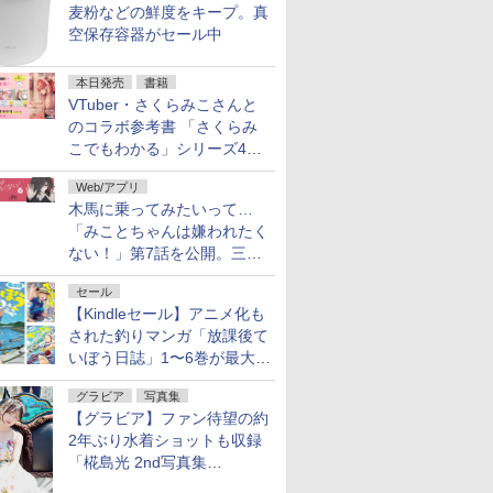
麦粉などの鮮度をキープ。真
空保存容器がセール中
本日発売
書籍
VTuber・さくらみこさんと
のコラボ参考書 「さくらみ
こでもわかる」シリーズ4冊
が本日発売！
Web/アプリ
木馬に乗ってみたいって…
「みことちゃんは嫌われたく
ない！」第7話を公開。三角
じゃない方か
セール
【Kindleセール】アニメ化も
された釣りマンガ「放課後て
いぼう日誌」1〜6巻が最大
50％オフのセール中！
グラビア
写真集
【グラビア】ファン待望の約
2年ぶり水着ショットも収録
「椛島光 2nd写真集
Ortensia」予約受付開始