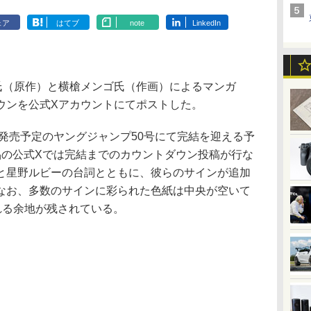
ェア
はてブ
note
LinkedIn
氏（原作）と横槍メンゴ氏（作画）によるマンガ
ウンを公式Xアカウントにてポストした。
発売予定のヤングジャンプ50号にて完結を迎える予
品の公式Xでは完結までのカウントダウン投稿が行な
と星野ルビーの台詞とともに、彼らのサインが追加
なお、多数のサインに彩られた色紙は中央が空いて
れる余地が残されている。