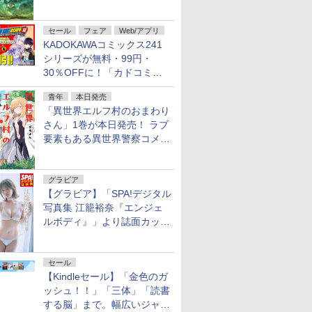
謎」特別企画は「西郷隆盛の
不死伝説」
セール
フェア
Web/アプリ
KADOKAWAコミックス241
シリーズが無料・99円・
30％OFFに！「カドコミフ
ェア 2026」第2弾が開催中！
青年
本日発売
「異世界エルフ村のおまわり
さん」1巻が本日発売！ ラブ
要素もある異世界警察コメデ
ィ
グラビア
【グラビア】「SPA!デジタル
写真集 江籠裕奈『エンジェ
ルボディ』」より誌面カット
を公開！
セール
【Kindleセール】「金色のガ
ッシュ！！」「三体」「読書
する脳」まで。幅広いジャン