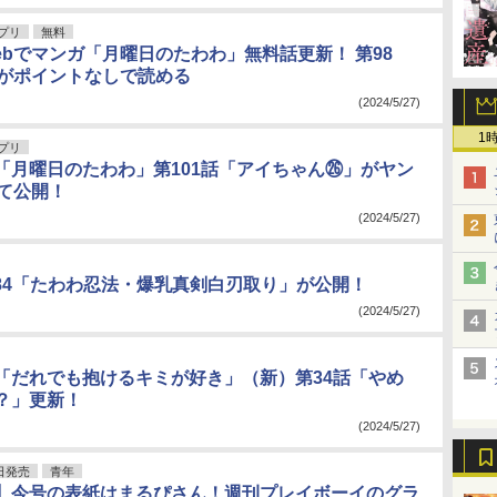
アプリ
無料
ebでマンガ「月曜日のたわわ」無料話更新！ 第98
話がポイントなしで読める
(2024/5/27)
1
アプリ
「月曜日のたわわ」第101話「アイちゃん㉖」がヤン
にて公開！
(2024/5/27)
84「たわわ忍法・爆乳真剣白刃取り」が公開！
(2024/5/27)
「だれでも抱けるキミが好き」（新）第34話「やめ
？」更新！
(2024/5/27)
日発売
青年
】今号の表紙はまるぴさん！週刊プレイボーイのグラ