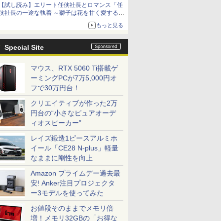
【試し読み】エリート任侠社長とロマンス「任
侠社長の一途な執着 ～獅子は花を甘く愛する
～」をメチャコミで先行配信開始
もっと見る
Special Site
マウス、RTX 5060 Ti搭載ゲ
ーミングPCが7万5,000円オ
フで30万円台！
クリエイティブが作った2万
円台の“小さなピュアオーデ
ィオスピーカー”
レイズ鍛造1ピースアルミホ
イール「CE28 N-plus」軽量
なままに剛性を向上
Amazon プライムデー過去最
安! Anker注目プロジェクタ
ー3モデルを使ってみた
お値段そのままでメモリ倍
増！メモリ32GBの「お得な