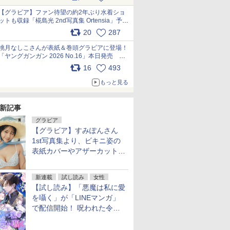
【グラビア】ファン待望の約2年ぶり水着ショ
ットも収録「椛島光 2nd写真集 Ortensia」予約
受付開始 10月30日発売
20
287
pic.x.com/9nJQY0jUYz
桃月なしこさんが表紙＆巻頭グラビアに登場！
「ヤングガンガン 2026 No.16」本日発売
pic.x.com/1Umi8x1SGO
16
493
もっと見る
新記事
グラビア
【グラビア】すみぽんさん
1st写真集より、ビキニ姿の
表紙カバーやアザーカットを
公開！
新連載
試し読み
女性
【試し読み】「悪魔は私に愛
を囁く」が「LINEマンガ」
で配信開始！ 呪われた令嬢×
執着深い司祭のダークファン
タジー