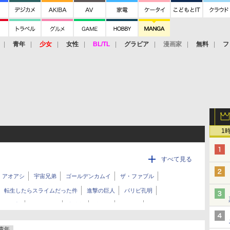
青年
少女
女性
BL/TL
グラビア
漫画家
無料
フ
1
すべて見る
アオアシ
宇宙兄弟
ゴールデンカムイ
ザ・ファブル
転生したらスライムだった件
進撃の巨人
パリピ孔明
しの子】
ぐらんぶる
寄生獣
嘘喰い
GANTZ
終末のワルキューレ
新九郎、奔る！
ワンパンマン
青年