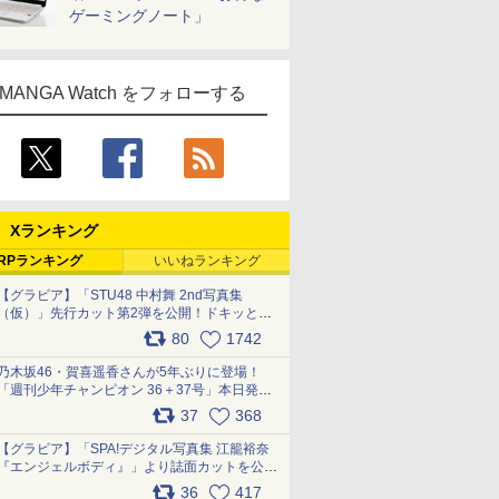
ゲーミングノート」
MANGA Watch をフォローする
Xランキング
RPランキング
いいねランキング
【グラビア】「STU48 中村舞 2nd写真集
（仮）」先行カット第2弾を公開！ドキッとす
るランジェリーカットなど新たな挑戦
80
1742
pic.x.com/9uvxXReveK
乃木坂46・賀喜遥香さんが5年ぶりに登場！
「週刊少年チャンピオン 36＋37号」本日発
売 pic.x.com/2Mo85ZlRvK
37
368
【グラビア】「SPA!デジタル写真集 江籠裕奈
『エンジェルボディ』」より誌面カットを公
開！ pic.x.com/Yl52UEMoko
36
417