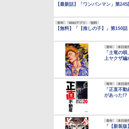
【最新話】「ワンパンマン」第24
青年
Web/アプリ
無料
【無料】「【推しの子】」第150
青年
本日発
「土竜の唄
上ヤクザ編
青年
本日発
「正直不動
があった!?
青年
本日発
「【新装版