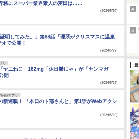
専務にスーパー業界素人の麦田は……
(2024/5/30)
証明してみた。」第88話「理系がクリスマスに温泉
テオで公開！
(2024/5/29)
アプリ
最
「ヤニねこ」162mg「休日鬱にゃ」が「ヤンマガ
公開
(2024/5/29)
Web/アプリ
の新連載！ 「本日のト部さんと」第1話がWebアクシ
(2024/5/29)