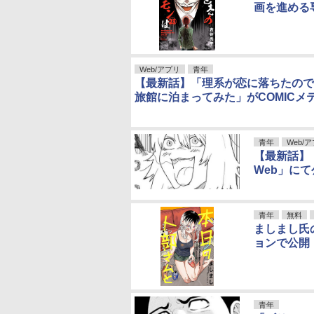
画を進める
Web/アプリ
青年
【最新話】「理系が恋に落ちたので
旅館に泊まってみた」がCOMICメ
青年
Web/
【最新話】
Web」にて
青年
無料
ましまし氏
ョンで公開
青年