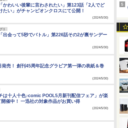
ンデレラグレイ
TSUYOSHI 誰も勝てない、アイツには
「かわいい後輩に言わされたい」第123話「2人でど
やつ
けたい」がチャンピオンクロスにて公開！
九龍ジェネリックロマンス
ゆるキャン△
(2024/5/30)
のライオン
もやしもん
頭文字D
ドッグスレッド
キ
ダンジョン飯
ラーメン大好き小泉さん
タワーダンジョン
アプリ
「出会って5秒でバトル」第226話その2が裏サンデー
小林さんちのメイドラゴン
テラフォーマーズ
ポプテピピック
1日外出録ハンチョウ
異種族レビュアーズ
こういうのがいい
(2024/5/30)
ツがそういう目で見てくる
だれでも抱けるキミが好き
ューハイの味がして
孤独のグルメ
平成敗残兵☆すみれちゃん
日発売！ 創刊45周年記念グラビア第一弾の表紙＆巻
のおっさん、剣聖になる
(2024/5/30)
は十人十色♪comic POOL5月新刊配信フェア」が楽
にて開催中！ 一迅社の対象作品がお買い得
(2024/5/30)