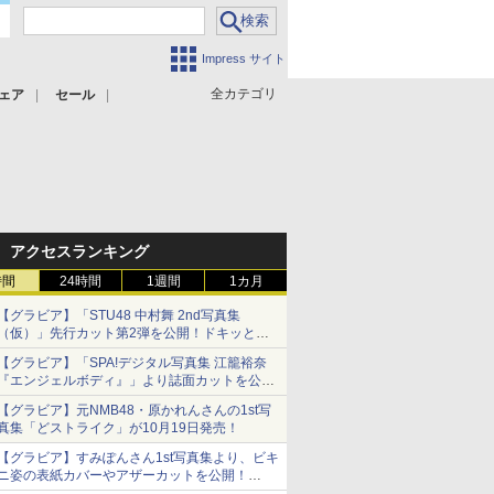
Impress サイト
全カテゴリ
ェア
セール
アクセスランキング
時間
24時間
1週間
1カ月
【グラビア】「STU48 中村舞 2nd写真集
（仮）」先行カット第2弾を公開！ドキッとす
るランジェリーカットなど新たな挑戦
【グラビア】「SPA!デジタル写真集 江籠裕奈
『エンジェルボディ』」より誌面カットを公
開！
【グラビア】元NMB48・原かれんさんの1st写
真集「どストライク」が10月19日発売！
【グラビア】すみぽんさん1st写真集より、ビキ
ニ姿の表紙カバーやアザーカットを公開！
タイトルは「offcourt（オフコート）」に決定