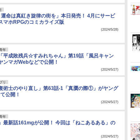
売
op. 3 運命は真紅き旋律の街を」本日発売！ 4月にサービ
スマホRPGのコミカライズ版
(2024/5/28)
青年
「平成敗残兵☆すみれちゃん」第19話「風呂キャン
ヤンマガWebなどで公開！
(2024/5/27)
アプリ
復術士のやり直し」第63話-1「真贋の際①」がヤング
にて公開！
(2024/5/27)
青年
」最新話161mgが公開！ 今回は「ねこあるある」の
(2024/5/27)