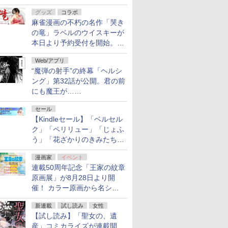
ルの電子書籍が最大65％オ
グッズ
コラボ
フ！「Kindle本サマーセー
麻雀漫画の不朽の名作「哭き
ル」第2弾が開催中！
の竜」ラベルのウイスキーが
本日より予約受付を開始。8
月16日まで
Web/アプリ
“魔弾の射手”の終幕「ヘルシ
ング」第32話が公開。君の前
にも魔王が……
セール
【Kindleセール】「ベルセル
ク」「ペリリュー」「じょふ
う」「花ざかりのきみたち
へ」などが最大50％オフ！
漫画家
イベント
「白泉社 夏の大割引セー
連載50周年記念「王家の紋章
ル」が開催中！
原画展」が8月28日より開
催！ カラー原画から名シー
ンの原稿まで
新連載
試し読み
女性
【試し読み】「聖女の、遺
産」コミカライズが連載開