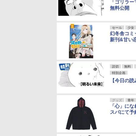
「ゴリラー
無料公開
セール
少女
幻冬舎コミ
新刊&甘い
読切
無料
特別企画
【今日の読
グッズ
青年
「心」にな
スパにて予