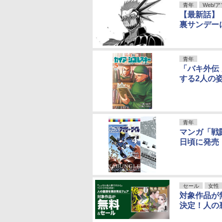
青年
Web/
【最新話】
裏サンデー
青年
「バキ外伝
する2人の
青年
マンガ「戦
日頃に発売
セール
女性
対象作品が
決定！人の