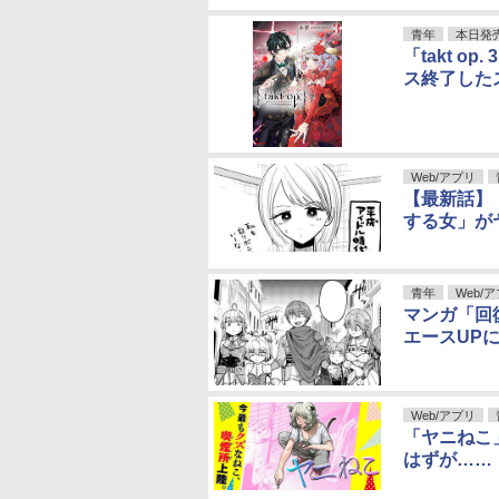
青年
本日発
「takt 
ス終了した
Web/アプリ
【最新話】
する女」が
青年
Web/
マンガ「回
エースUP
Web/アプリ
「ヤニねこ
はずが……