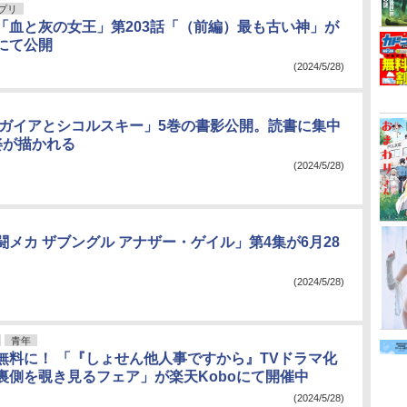
アプリ
「血と灰の女王」第203話「（前編）最も古い神」が
にて公開
(2024/5/28)
 ガイアとシコルスキー」5巻の書影公開。読書に集中
姿が描かれる
(2024/5/28)
闘メカ ザブングル アナザー・ゲイル」第4集が6月28
(2024/5/28)
青年
無料に！ 「『しょせん他人事ですから』TVドラマ化
裏側を覗き見るフェア」が楽天Koboにて開催中
(2024/5/28)