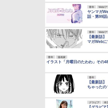
青年
Web/
ヤンマガW
話・第99
青年
Web/
【最新話】
マガWeb
青年
漫画家
イラスト「月曜日のたわわ」その4
青年
【最新話】
ちゃったの
グラビア
本
【グラビア