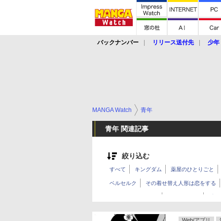
バックナンバー
リリース送付先
少年
MANGA Watch
青年
青年 関連記事
絞り込む
すべて
キングダム
薬屋のひとりごと
ベルセルク
その着せ替え人形は恋をする
ヴィンランド・サガ
ＭＦゴースト
【推
異世界居酒屋「のぶ」
闇金ウシジマくん
Web/アプリ