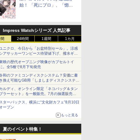
始！ 「死にプロ」、「惚れ
魔女」作者による異世界ロマ
ンス
Impress Watchシリーズ 人気記事
時間
24時間
1週間
1カ月
ユニクロ、今日から「お盆特別セール」。涼感
シアサッカーワンピース待望値下げ、撥水ギア
ショーツは1990円に
東映の歴代オープニング映像がカプセルトイ
に。全5種で8月下旬発売
令和のファミコンディスクシステム？安価に書
き換え可能なGB用「しましまディスクシステ
ム」
カルディ、オンライン限定「ネコバッグ＆タン
ブラーセット」を一般販売。7月の抽選販売の
当選無効分
スターバックス、横浜に“文化財カフェ”8月10日
オープン
もっと見る
夏のイベント特集！