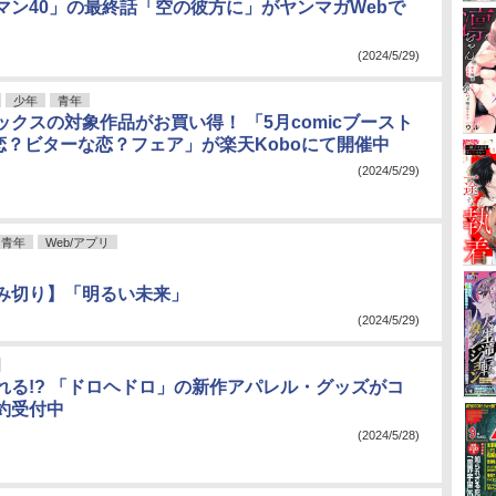
マン40」の最終話「空の彼方に」がヤンマガWebで
(2024/5/29)
少年
青年
ックスの対象作品がお買い得！ 「5月comicブースト
恋？ビターな恋？フェア」が楽天Koboにて開催中
(2024/5/29)
青年
Web/アプリ
み切り】「明るい未来」
(2024/5/29)
れる!? 「ドロヘドロ」の新作アパレル・グッズがコ
約受付中
(2024/5/28)