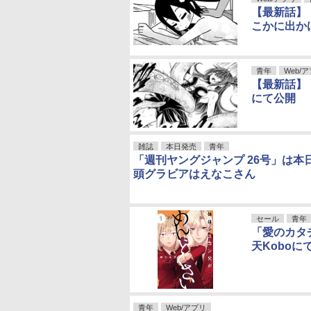
GIANT KILLING
九条の大罪
ウマ娘 シ
【最新話】
新世紀エヴァンゲリオン
僕の心のヤバイ
こかに出か
デスマーチからはじまる異世界狂想曲
3月
シャドーハウス
土竜の唄
カイジ
バ
青年
Web/
テルマエ・ロマエ
MFゴースト
【最新話】
火の鳥
にて公開
宝石の国
島耕作
ちいかわ
ヤニねこ
野原ひろし 昼メシの流儀
となりの席のヤ
サバエとヤッたら終わる
人妻の唇は缶チ
雑誌
本日発売
青年
「週刊ヤングジャンプ 26号」は本
月曜日のたわわ
ぴゅあ0.01mm
片田舎
頭グラビアはえなこさん
セール
青年
「愛のカタチ
天Kobo
青年
Web/アプリ