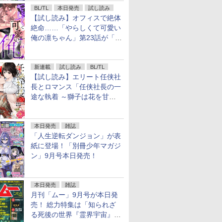
BL/TL
本日発売
試し読み
【試し読み】オフィスで絶体
絶命……「やらしくて可愛い
俺の凛ちゃん」第23話が「コ
ミックシーモア」で先行配
信！
新連載
試し読み
BL/TL
【試し読み】エリート任侠社
長とロマンス「任侠社長の一
途な執着 ～獅子は花を甘く
愛する～」をメチャコミで先
行配信開始
本日発売
雑誌
「人生逆転ダンジョン」が表
紙に登場！「別冊少年マガジ
ン」9月号本日発売！
本日発売
雑誌
月刊「ムー」9月号が本日発
売！ 総力特集は「知られざ
る死後の世界『霊界宇宙』の