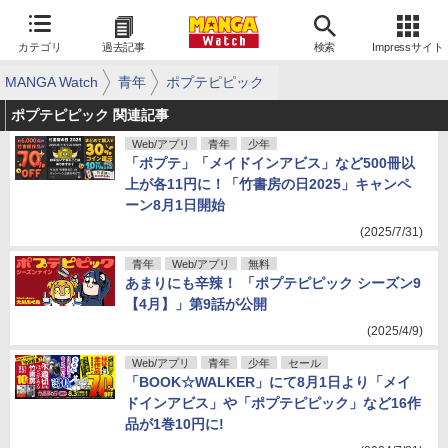
カテゴリ
過去記事
検索
Impressサイト
MANGA Watch
青年
ポプテピピック
ポプテピピック 関連記事
Web/アプリ
青年
少年
「ポプテ」「メイドインアビス」など500冊以
上が各11円に！「竹書房の日2025」キャンペ
ーン8月1日開始
(2025/7/31)
青年
Web/アプリ
無料
あまりにも辛辣！ 「ポプテピピック シーズン9
【4月】」第9話が公開
(2025/4/9)
Web/アプリ
青年
少年
セール
「BOOK☆WALKER」にて8月1日より「メイ
ドインアビス」や「ポプテピピック」など16作
品が1巻10円に!