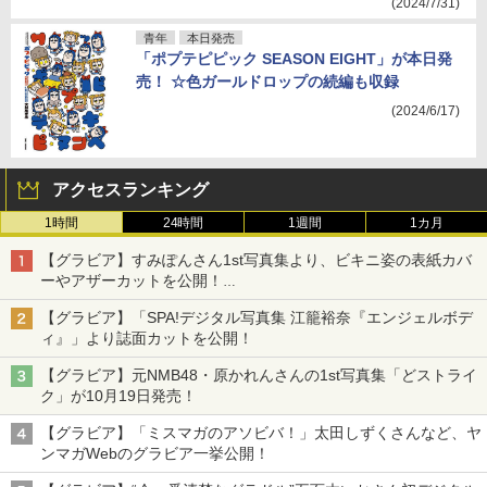
(2024/7/31)
青年
本日発売
「ポプテピピック SEASON EIGHT」が本日発
売！ ☆色ガールドロップの続編も収録
(2024/6/17)
アクセスランキング
1時間
24時間
1週間
1カ月
【グラビア】すみぽんさん1st写真集より、ビキニ姿の表紙カバ
ーやアザーカットを公開！
タイトルは「offcourt（オフコート）」に決定
【グラビア】「SPA!デジタル写真集 江籠裕奈『エンジェルボデ
ィ』」より誌面カットを公開！
【グラビア】元NMB48・原かれんさんの1st写真集「どストライ
ク」が10月19日発売！
【グラビア】「ミスマガのアソビバ！」太田しずくさんなど、ヤ
ンマガWebのグラビア一挙公開！