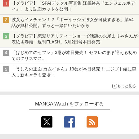
【グラビア】「SPA!デジタル写真集 江籠裕奈『エンジェルボデ
ィ』」より誌面カットを公開！
彼女もイメチェン！？「ボーイッシュ彼女が可愛すぎる」第54
話が無料公開。ずっと一緒にいたいから
【グラビア】恋愛リアリティーショーで話題の永尾まりやさんが
表紙＆巻頭「週刊FLASH」6月2日号本日発売
「はじめてのセフレ」3巻が本日発売！ セフレのまま迎える初め
てのクリスマス
一生懸命デートプランを考えるも、想定外の出来事が……
「うしろの正面 カムイさん」13巻が本日発売！ エジプト編に突
入し新キャラも登場
TVアニメ放送中の“前代未聞”な除霊コメディ
もっと見る
MANGA Watch をフォローする