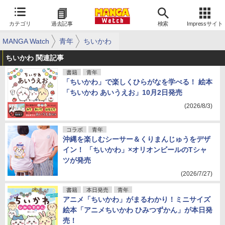
カテゴリ
過去記事
検索
Impressサイト
MANGA Watch
青年
ちいかわ
ちいかわ 関連記事
書籍
青年
「ちいかわ」で楽しくひらがなを学べる！ 絵本
「ちいかわ あいうえお」10月2日発売
(2026/8/3)
コラボ
青年
沖縄を楽しむシーサー＆くりまんじゅうをデザ
イン！ 「ちいかわ」×オリオンビールのTシャ
ツが発売
(2026/7/27)
書籍
本日発売
青年
アニメ「ちいかわ」がまるわかり！ミニサイズ
絵本「アニメちいかわ ひみつずかん」が本日発
売！