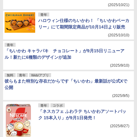
(2025/10/21)
青年
ハロウィン仕様のちいかわ！ 「ちいかわベーカ
リー」にて期間限定商品が10月14日より販売
(2025/10/10)
青年
「ちいかわ キャラパキ チョコレート」が9月15日リニューア
ル！新たに6種類のデザインが追加
(2025/9/10)
無料
青年
Web/アプリ
彼らもまた特別な存在だからです「ちいかわ」最新話が公式Xで
公開
(2025/9/5)
青年
コラボ
「ネスカフェ ふわラテ ちいかわアソートパッ
ク 15本入り」が9月1日発売！
(2025/8/27)