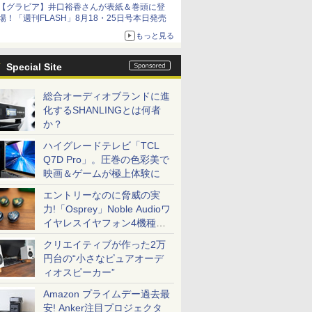
【グラビア】井口裕香さんが表紙＆巻頭に登
場！「週刊FLASH」8月18・25日号本日発売
もっと見る
Special Site
総合オーディオブランドに進
化するSHANLINGとは何者
か？
ハイグレードテレビ「TCL
Q7D Pro」。圧巻の色彩美で
映画＆ゲームが極上体験に
エントリーなのに脅威の実
力!「Osprey」Noble Audioワ
イヤレスイヤフォン4機種を
一気に聴く
クリエイティブが作った2万
円台の“小さなピュアオーデ
ィオスピーカー”
Amazon プライムデー過去最
安! Anker注目プロジェクタ