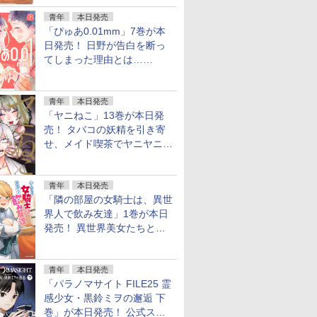
青年
本日発売
「ぴゅあ0.01mm」7巻が本
日発売！ 日野が告白を断っ
てしまった理由とは……
青年
本日発売
「ヤニねこ」13巻が本日発
売！ タバコの妖精を引き寄
せ、メイド喫茶でヤニヤニき
ゅん
青年
本日発売
「隣の部屋の女騎士は、異世
界人で飲み友達」1巻が本日
発売！ 異世界美女たちとハ
ーレム宅飲み
青年
本日発売
「パラノマサイト FILE25 霊
感少女・黒鈴ミヲの邂逅 下
巻」が本日発売！ 公式スピ