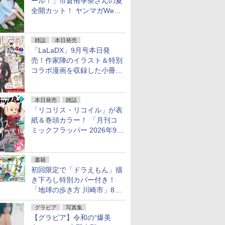
ール！」市倉侑季奈さんの夏
全開カット！ ヤンマガWeb
のグラビア公開
雑誌
本日発売
「LaLaDX」9月号本日発
売！作家陣のイラスト＆特別
コラボ漫画を収録した小冊子
がふろくに！
本日発売
雑誌
「リコリス・リコイル」が表
紙＆巻頭カラー！ 「月刊コ
ミックフラッパー 2026年9月
号」本日発売「無職転生」シ
ョートストーリーも掲載
書籍
初回限定で「ドラえもん」描
き下ろし特別カバー付き！
「地球の歩き方 川崎市」8月
6日発売。川崎全7区の魅力を
グラビア
写真集
詰め込んだ旅辞典
【グラビア】令和の“爆美