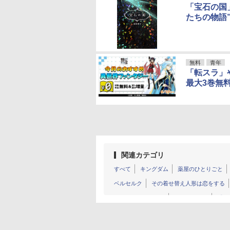
「宝石の国
たちの物語
無料
青年
「転スラ」
最大3巻無
関連カテゴリ
すべて
キングダム
薬屋のひとりごと
ベルセルク
その着せ替え人形は恋をする
ヴィンランド・サガ
ＭＦゴースト
【推
闇金ウシジマくん
終末のワルキューレ
ウマ娘 シンデレラグレイ
TSUYOSHI 