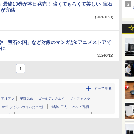
」最終13巻が本日発売！ 強くてもろくて美しい“宝石
”が完結
(2024/11/21)
や「宝石の国」など対象のマンガがdアニメストアで
料に
(2024/6/12)
1
すべて見る
アオアシ
宇宙兄弟
ゴールデンカムイ
ザ・ファブル
転生したらスライムだった件
進撃の巨人
パリピ孔明
しの子】
ぐらんぶる
GANTZ
異世界居酒屋「のぶ」
ワンパンマン
GIANT KILLING
九条の大罪
誰も勝てない、アイツには
新世紀エヴァンゲリオン
僕の心のヤバイやつ