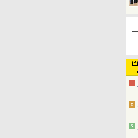
世界狂想曲
3月のライオン
頭文字D
ドッグスレッド
キ
ダンジョン飯
ラーメン大好き小泉さん
タワーダンジョン
プテピピック
宝石の国
島耕作
ちいかわ
ヤニねこ
野原ひろし 昼メシの流儀
となりの席のヤツがそういう目で見てくる
たら終わる
人妻の唇は缶チューハイの味がして