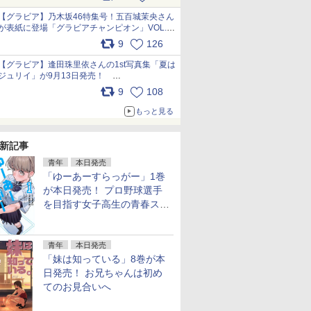
うこれ以上の幸せはない」……一緒に暮らす愛
犬たちへ… pic.x.com/hEr88DgVyD
【グラビア】乃木坂46特集号！五百城茉央さん
が表紙に登場「グラビアチャンピオン」VOL.13
本日発売 先行カットを一部公開
9
126
pic.x.com/E8l8bN1zaJ
【グラビア】逢田珠里依さんの1st写真集「夏は
ジュリイ」が9月13日発売！
pic.x.com/9ampGWAO1t
9
108
もっと見る
新記事
青年
本日発売
「ゆーあーすらっがー」1巻
が本日発売！ プロ野球選手
を目指す女子高生の青春スト
ーリー
青年
本日発売
「妹は知っている」8巻が本
日発売！ お兄ちゃんは初め
てのお見合いへ