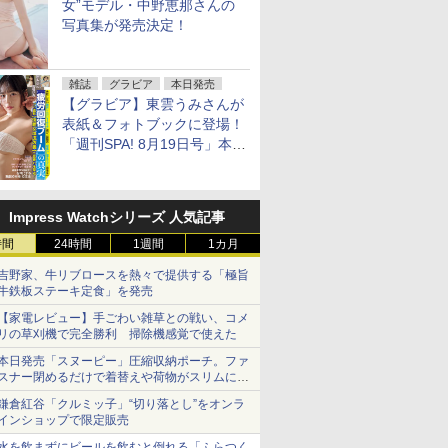
女”モデル・中野恵那さんの
写真集が発売決定！
雑誌
グラビア
本日発売
【グラビア】東雲うみさんが
表紙＆フォトブックに登場！
「週刊SPA! 8月19日号」本日
発売
Impress Watchシリーズ 人気記事
時間
24時間
1週間
1カ月
吉野家、牛リブロースを熱々で提供する「極旨
牛鉄板ステーキ定食」を発売
【家電レビュー】手ごわい雑草との戦い、コメ
リの草刈機で完全勝利 掃除機感覚で使えた
本日発売「スヌーピー」圧縮収納ポーチ。ファ
スナー閉めるだけで着替えや荷物がスリムにま
とまる
鎌倉紅谷「クルミッ子」“切り落とし”をオンラ
インショップで限定販売
水を飲まずにビールを飲むと倒れる「ふらつく