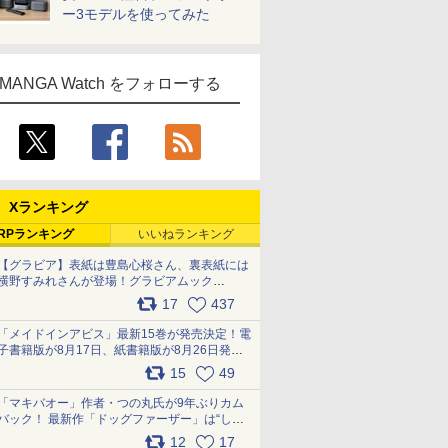
ー3モデルを使ってみた
MANGA Watch をフォローする
Xランキング
RPランキング
いいねランキング
【グラビア】表紙は豊島心桜さん、裏表紙には
横野すみれさんが登場！グラビアムック
「PARADE」2026夏号が本日発売
17
437
pic.x.com/hYZlU1GBwl
「メイドインアビス」最新15巻が発売決定！電
子書籍版が8月17日、紙書籍版が8月26日発
売！ 「回想器」のメッセージ＆ナナチの容態
15
49
は…… pic.x.com/SB3vTFdNbx
「マキバオー」作者・つの丸氏が9年ぶりカム
バック！ 最新作「ドッグファーザー」は“しゃ
べらない動物”とのリアルな暮らしを描く 「も
12
17