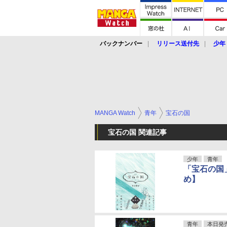
バックナンバー
リリース送付先
少年
MANGA Watch
青年
宝石の国
宝石の国 関連記事
少年
青年
「宝石の国
め】
青年
本日発