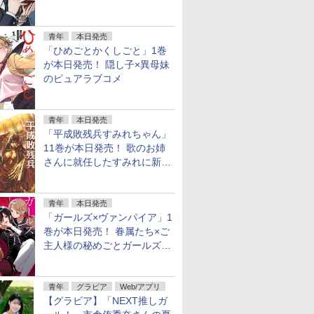
ンオフの完結巻
青年
本日発売
「ひめごとかくしごと」1巻
が本日発売！ 隠し子×異母妹
のピュアラブコメ
青年
本日発売
「平成敗残兵すみれちゃん」
11巻が本日発売！ 歌のお姉
さんに就任したすみれに新た
な騒動
青年
本日発売
「ガールズ×ヴァンパイア」1
巻が本日発売！ 眷属たち×ご
主人様の秘めごとガールズラ
ブコメ
青年
グラビア
Web/アプリ
【グラビア】「NEXT推しガ