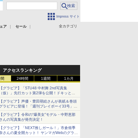
Impress サイト
全カテゴリ
ェア
セール
アクセスランキング
時間
24時間
1週間
1カ月
【グラビア】「STU48 中村舞 2nd写真集
（仮）」先行カット第2弾を公開！ドキッとす
るランジェリーカットなど新たな挑戦
【グラビア】声優・豊田萌絵さんが表紙＆巻頭
グラビアに登場！「週刊プレイボーイ33号」本
日発売
【グラビア】令和の“爆美女”モデル・中野恵那
さんの写真集が発売決定！
【グラビア】「NEXT推しガール！」市倉侑季
奈さんの夏全開カット！ ヤンマガWebのグラビ
ア公開