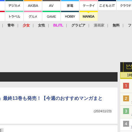
青年
少女
女性
BL/TL
グラビア
漫画家
無料
フ
1
」最終13巻も発売！【今週のおすすめマンガまと
(2024/11/23)
売