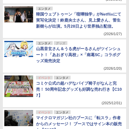
エンタメ
韓国ウェブトゥーン「喧嘩独学」がNetflixにて
実写化決定！鈴鹿央士さん、見上愛さん、菅生
新樹らが出演。5月28日より世界独占配信。
(2026/1/27)
エンタメ
グッズ
山黒音玄さん＆うる虎がーるさんがツインシュ
ート！「あおぎり高校」×「南葛SC」コラボグ
ッズ発売決定
(2026/1/20)
イベント
エンタメ
コミケ公式の超ハデなパイプ椅子がなんと完
売！ 50周年記念グッズも好調な売れ行き【C10
7】
(2025/12/31)
イベント
エンタメ
マイクロマガジン社のブースに「転スラ」作者
からのメッセージ！ ブースではサイン本の販売