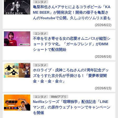
エンタメ
亀梨和也さん×アサヒによるコラボビール「KA
ME BEER」が開発決定！開発の様子を亀梨さ
んのYoutubeで公開。久しぶりのソムリエ姿も
(2026/6/22)
エンタメ
不幸を引き寄せる女の恋愛オムニバスが縦型シ
ョートドラマ化。「ガールフレンド」がDMM
ショートで配信開始
(2026/6/16)
エンタメ
ホロライブ・戌神ころねさんの7周年記念グッ
ズをうすた京介氏が手掛ける！「愛夢希望闇
金・金・金・金☆」
(2026/6/15)
エンタメ
Web/アプリ
Netflixシリーズ「喧嘩独学」配信記念「LINE
マンガ」の原作ウェブトゥーンでキャンペーン
を開催