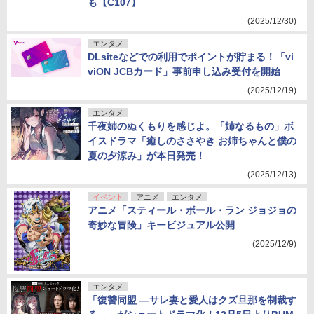
も【C107】
(2025/12/30)
エンタメ
DLsiteなどでの利用でポイントが貯まる！「vi
viON JCBカード」事前申し込み受付を開始
(2025/12/19)
エンタメ
千夜姉のぬくもりを感じよ。「姉なるもの」ボ
イスドラマ「癒しのささやき お姉ちゃんと僕の
夏の夕涼み」が本日発売！
(2025/12/13)
イベント
アニメ
エンタメ
アニメ「スティール・ボール・ラン ジョジョの
奇妙な冒険」キービジュアル公開
(2025/12/9)
エンタメ
「復讐同盟 —サレ妻と愛人はクズ旦那を制裁す