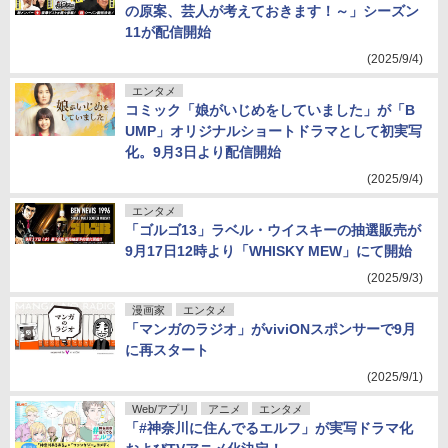
の原案、芸人が考えておきます！～」シーズン
11が配信開始
(2025/9/4)
エンタメ
コミック「娘がいじめをしていました」が「B
UMP」オリジナルショートドラマとして初実写
化。9月3日より配信開始
(2025/9/4)
エンタメ
「ゴルゴ13」ラベル・ウイスキーの抽選販売が
9月17日12時より「WHISKY MEW」にて開始
(2025/9/3)
漫画家
エンタメ
「マンガのラジオ」がviviONスポンサーで9月
に再スタート
(2025/9/1)
Web/アプリ
アニメ
エンタメ
「#神奈川に住んでるエルフ」が実写ドラマ化