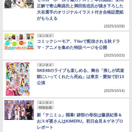
正解で青山剛昌氏と満田拓也氏が描き下ろした
大谷選手のオリジナルイラスト付き合格証壁紙
がもらえる
(2025/10/28)
エンタメ
コミックシーモア、TVerで配信される秋ドラ
マ・アニメを集めた特設ページを公開
(2025/10/23)
エンタメ
SKE48のライブも楽しめる、舞台「推しが武道
館にいってくれたら死ぬ」は東京・愛知で計13
公演
(2025/10/14)
エンタメ
特別企画
新「テニミュ」開幕! 跡部の母役は藤原紀香＆
おスギ婆さんはKIMERU。初日会見＆ゲネプロ
レポート