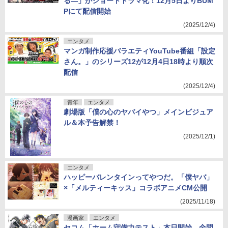
る—」がショートドラマ化！12月5日よりBUM
Pにて配信開始
(2025/12/4)
エンタメ
マンガ制作応援バラエティYouTube番組「設定
さん。」のシリーズ12が12月4日18時より順次
配信
(2025/12/4)
青年
エンタメ
劇場版「僕の心のヤバイやつ」メインビジュア
ル＆本予告解禁！
(2025/12/1)
エンタメ
ハッピーバレンタインってやつだ。「僕ヤバ」
×「メルティーキッス」コラボアニメCM公開
(2025/11/18)
漫画家
エンタメ
セコム「ホーム守備力テスト」本日開始。全問