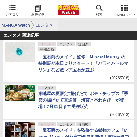
カテゴリ
過去記事
検索
Impressサイト
MANGA Watch
エンタメ
エンタメ 関連記事
イベント
エンタメ
漫画家
特別企画
「宝石商のメイド」監修「Mineral Muru」の
特別展が本日よりスタート！「パライバトルマ
リン」など激レア宝石が並ぶ
(2026/7/18)
エンタメ
湖池屋の夏限定“揚げたて”ポテトチップス「季
節の揚げたて直送便 海苔と本わさび」が登
場！7月21日まで受注販売
(2026/7/13)
イベント
エンタメ
漫画家
「宝石商のメイド」を監修する鉱物カフェ「Mi
neral Muru」が新宿で個展を開催！重版記念で