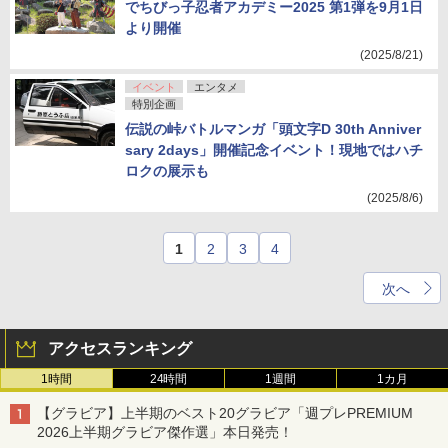
でちびっ子忍者アカデミー2025 第1弾を9月1日
より開催
(2025/8/21)
イベント
エンタメ
特別企画
伝説の峠バトルマンガ「頭文字D 30th Anniver
sary 2days」開催記念イベント！現地ではハチ
ロクの展示も
(2025/8/6)
1
2
3
4
次へ
アクセスランキング
1時間
24時間
1週間
1カ月
【グラビア】上半期のベスト20グラビア「週プレPREMIUM
2026上半期グラビア傑作選」本日発売！