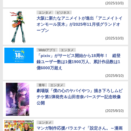
(2025/10/3)
エンタメ
ビジネス
大阪に新たなアニメイトが進出「アニメイトイ
オンモール茨木」が2025年11月頃グランドオ
ープン
(2025/10/3)
Web/アプリ
エンタメ
「pixiv」がサービス開始から18周年！ 総登
録ユーザー数は1億1900万人、累計作品数は1
億6000万超え
(2025/9/10)
青年
エンタメ
劇場版「僕の心のヤバイやつ」描き下ろしムビ
チケ第1弾発売＆山田杏奈バースデー記念映像
公開
(2025/9/10)
エンタメ
マンガ制作応援バラエティ「設定さん。～漫画