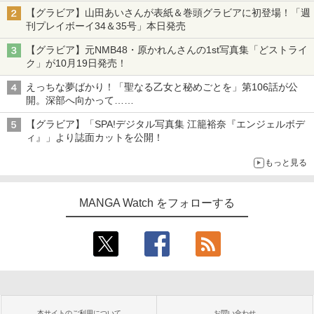
【グラビア】山田あいさんが表紙＆巻頭グラビアに初登場！「週
刊プレイボーイ34＆35号」本日発売
【グラビア】元NMB48・原かれんさんの1st写真集「どストライ
ク」が10月19日発売！
えっちな夢ばかり！「聖なる乙女と秘めごとを」第106話が公
開。深部へ向かって……
【グラビア】「SPA!デジタル写真集 江籠裕奈『エンジェルボデ
ィ』」より誌面カットを公開！
もっと見る
MANGA Watch をフォローする
本サイトのご利用について
お問い合わせ