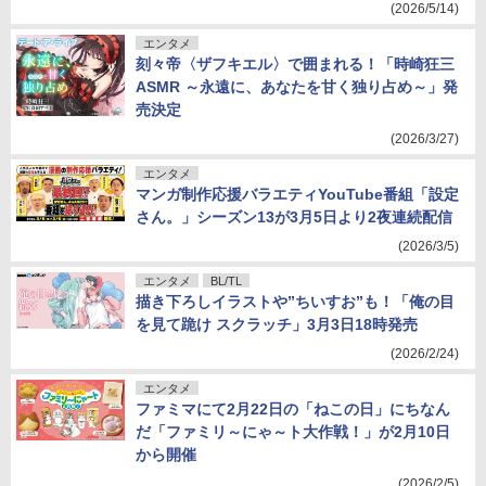
(2026/5/14)
エンタメ
刻々帝〈ザフキエル〉で囲まれる！「時崎狂三
ASMR ～永遠に、あなたを甘く独り占め～」発
売決定
(2026/3/27)
エンタメ
マンガ制作応援バラエティYouTube番組「設定
さん。」シーズン13が3月5日より2夜連続配信
(2026/3/5)
エンタメ
BL/TL
描き下ろしイラストや”ちいすお”も！「俺の目
を見て跪け スクラッチ」3月3日18時発売
(2026/2/24)
エンタメ
ファミマにて2月22日の「ねこの日」にちなん
だ「ファミリ～にゃ～ト大作戦！」が2月10日
から開催
(2026/2/5)