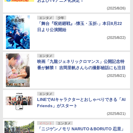
およびTVアニメ化決定！
(2025/8/26)
エンタメ
少年
「舞台『呪術廻戦』-懐玉・玉折-」本日8月22
日より公演開始
(2025/8/22)
エンタメ
映画「九龍ジェネリックロマンス」公開記念特
番が解禁！ 吉岡里帆さんらの撮影秘話にも注目
(2025/8/21)
エンタメ
LINEでAIキャラクターとおしゃべりできる「AI
Friends」がスタート
(2025/8/21)
イベント
エンタメ
「ニジゲンノモリ NARUTO＆BORUTO 忍里」