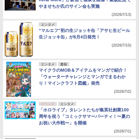
やませちか氏のサイン会も実施
(2026/7/13)
エンタメ
“マルエフ”初の生ジョッキ缶「アサヒ生ビール
生ジョッキ缶」が8月4日発売！
(2026/7/10)
エンタメ
書籍
マイクラのMOB＆アイテムをマンガで紹介！
「ウォーターチャレンジとマンガでまるわか
り！マインクラフト図鑑」発売
(2026/7/2)
イベント
エンタメ
「ホロライブ」タレントたちが集英社創業100
周年を祝う「コミックサマーパーティ！〜夏の
お祝い大作戦〜」を開催
(2026/7/1)