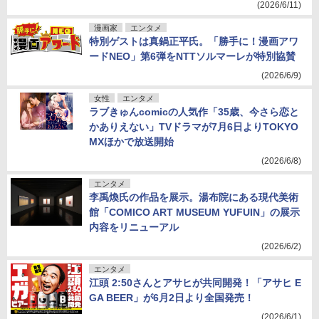
(2026/6/11)
漫画家
エンタメ
特別ゲストは真鍋正平氏。「勝手に！漫画アワ
ードNEO」第6弾をNTTソルマーレが特別協賛
(2026/6/9)
女性
エンタメ
ラブきゅんcomicの人気作「35歳、今さら恋と
かありえない」TVドラマが7月6日よりTOKYO
MXほかで放送開始
(2026/6/8)
エンタメ
李禹煥氏の作品を展示。湯布院にある現代美術
館「COMICO ART MUSEUM YUFUIN」の展示
内容をリニューアル
(2026/6/2)
エンタメ
江頭 2:50さんとアサヒが共同開発！「アサヒ E
GA BEER」が6月2日より全国発売！
(2026/6/1)