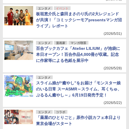
エンタメ
イベント
板垣恵介氏と森田まさのり氏の2大レジェンド
が共演！「コミックシーモアpresentsマンガ沼
ライブ」レポート
(2026/5/31)
エンタメ
漫画家
マンガ喫茶
百合ブックカフェ「Atelier LILIUM」が池袋に
本日オープン！百合作品4,000冊が収蔵。記念
に作家等による色紙を展示中
(2026/5/28)
エンタメ
スライム娘が“癒やし”をお届け「モンスター娘
のいる日常 スーASMR～スライム、耳くちゅ、
ぷるるん癒やし～」6月19日発売予定！
(2026/5/22)
エンタメ
コラボ
「薬屋のひとりごと」原作小説カフェ本日より
東京会場がスタート