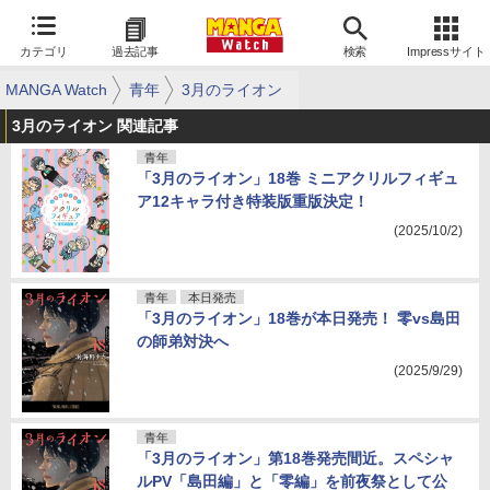
カテゴリ
過去記事
検索
Impressサイト
MANGA Watch
青年
3月のライオン
3月のライオン 関連記事
青年
「3月のライオン」18巻 ミニアクリルフィギュ
ア12キャラ付き特装版重版決定！
(2025/10/2)
青年
本日発売
「3月のライオン」18巻が本日発売！ 零vs島田
の師弟対決へ
(2025/9/29)
青年
「3月のライオン」第18巻発売間近。スペシャ
ルPV「島田編」と「零編」を前夜祭として公