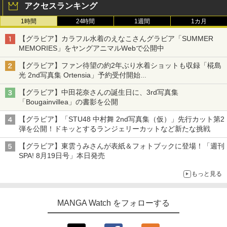
アクセスランキング
1時間
24時間
1週間
1カ月
【グラビア】カラフル水着のえなこさんグラビア「SUMMER
MEMORIES」をヤングアニマルWebで公開中
【グラビア】ファン待望の約2年ぶり水着ショットも収録「椛島
光 2nd写真集 Ortensia」予約受付開始
10月30日発売
【グラビア】中田花奈さんの誕生日に、3rd写真集
「Bougainvillea」の書影を公開
【グラビア】「STU48 中村舞 2nd写真集（仮）」先行カット第2
弾を公開！ドキッとするランジェリーカットなど新たな挑戦
【グラビア】東雲うみさんが表紙＆フォトブックに登場！「週刊
SPA! 8月19日号」本日発売
もっと見る
MANGA Watch をフォローする