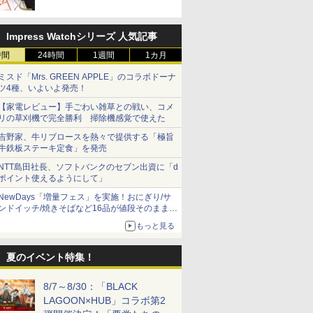
Impress Watchシリーズ 人気記事
時間
24時間
1週間
1カ月
ミスド「Mrs. GREEN APPLE」のコラボドーナ
ツ4種、いよいよ発売！
【家電レビュー】手ごわい雑草との戦い、コメ
リの草刈機で完全勝利 掃除機感覚で使えた
吉野家、牛リブロースを熱々で提供する「極旨
牛鉄板ステーキ定食」を発売
NTT島田社長、ソフトバンクのセブン出資に「d
ポイント使えるようにして」
NewDays「増量フェス」を実施！おにぎり/サ
ンドイッチ/焼きそばなど16品が値段そのままで
ボリュームアップ
もっと見る
夏のイベント特集！
8/7～8/30：「BLACK
LAGOON×HUB」コラボ第2