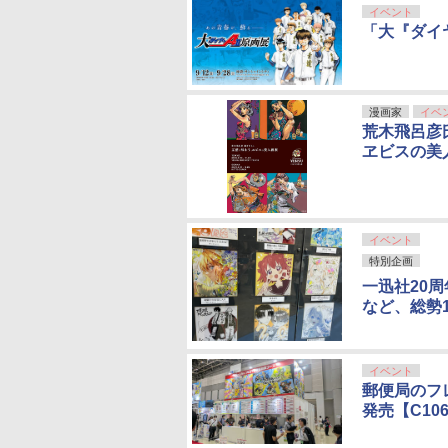
イベント
「大『ダイヤ
漫画家
イベ
荒木飛呂彦
ヱビスの美
イベント
特別企画
一迅社20
など、総勢
イベント
郵便局のフ
発売【C10