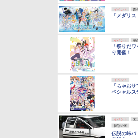
イベント
青
「メダリス
イベント
漫
「祭りだワ
り開催！
イベント
「ちゃおサ
ペシャルス
イベント
エ
特別企画
伝説の峠バトル