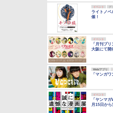
イベント
グ
ライトノベル
催！
イベント
「月刊プリ
大阪にて開
Web/アプリ
「マンガワ
イベント
「ヤンマガ
月15日か