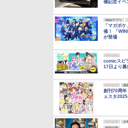
催記念イベ
Web/アプリ
「マガポケ」
催！ 「WI
が登場
イベント
comicス
17日より
イベント
漫
創刊70周
ェスタ202
イベント
少
特別企画