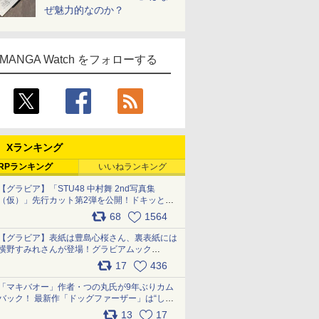
ぜ魅力的なのか？
MANGA Watch をフォローする
Xランキング
RPランキング
いいねランキング
【グラビア】「STU48 中村舞 2nd写真集
（仮）」先行カット第2弾を公開！ドキッとす
るランジェリーカットなど新たな挑戦
68
1564
pic.x.com/9uvxXReveK
【グラビア】表紙は豊島心桜さん、裏表紙には
横野すみれさんが登場！グラビアムック
「PARADE」2026夏号が本日発売
17
436
pic.x.com/hYZlU1GBwl
「マキバオー」作者・つの丸氏が9年ぶりカム
バック！ 最新作「ドッグファーザー」は“しゃ
べらない動物”とのリアルな暮らしを描く 「も
13
17