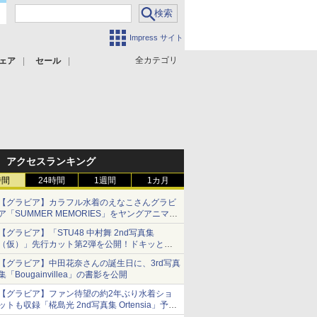
Impress サイト
全カテゴリ
ェア
セール
アクセスランキング
時間
24時間
1週間
1カ月
【グラビア】カラフル水着のえなこさんグラビ
ア「SUMMER MEMORIES」をヤングアニマル
Webで公開中
【グラビア】「STU48 中村舞 2nd写真集
（仮）」先行カット第2弾を公開！ドキッとす
るランジェリーカットなど新たな挑戦
【グラビア】中田花奈さんの誕生日に、3rd写真
集「Bougainvillea」の書影を公開
【グラビア】ファン待望の約2年ぶり水着ショ
ットも収録「椛島光 2nd写真集 Ortensia」予約
受付開始