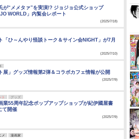
氏が“メメタァ”を実演!? ジョジョ公式ショップ
OJO WORLD」内覧会レポート
(2025/7/18)
ト「ひ～んやり怪談トーク＆サイン会NIGHT」が7月
(2025/7/10)
年
ト展」グッズ情報第2弾＆コラボカフェ情報が公開
(2025/7/9)
ント
グッズ
画業55周年記念ポップアップショップが紀伊國屋書
にて開催
(2025/7/9)
ニメ
漫画家