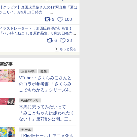
うこれ以上の幸せはない」……一緒に暮らす愛
犬たちへ… pic.x.com/hEr88DgVyD
【グラビア】逢田珠里依さんの1st写真集「夏は
ジュリイ」が9月13日発売！
pic.x.com/9ampGWAO1t
9
108
イラストレーター・しま原氏待望の初画集！
「ハレ時々ねこ しま原作品集」8月28日発売
pic.x.com/zj5aobjUSp
6
28
もっと見る
新記事
本日発売
書籍
VTuber・さくらみこさんと
のコラボ参考書 「さくらみ
こでもわかる」シリーズ4冊
が本日発売！
Web/アプリ
木馬に乗ってみたいって…
「みことちゃんは嫌われたく
ない！」第7話を公開。三角
じゃない方か
セール
【Kindleセール】アニメ化も