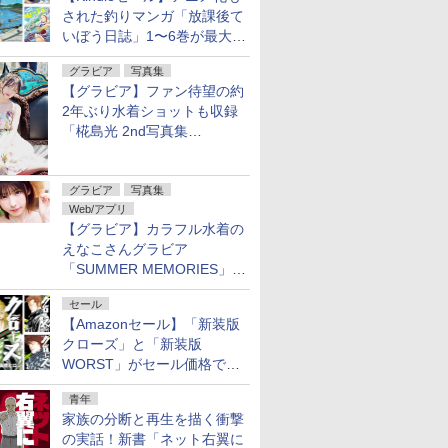
された釣りマンガ「放課後て
いぼう日誌」1〜6巻が最大
50％オフのセール中！
グラビア
写真集
【グラビア】ファン待望の約
2年ぶり水着ショットも収録
「椛島光 2nd写真集
Ortensia」予約受付開始
グラビア
写真集
Web/アプリ
【グラビア】カラフル水着の
えなこさんグラビア
「SUMMER MEMORIES」を
ヤングアニマルWebで公開中
セール
【Amazonセール】「新装版
クローズ」と「新装版
WORST」がセール価格で販
売中！
青年
家族の分断と再生を描く衝撃
の実話！新書「ネット右翼に