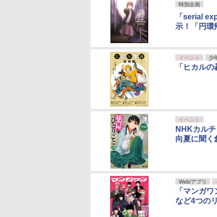
特別企画
「serial
示！「円環
イベント
少
「ヒカルの
イベント
NHKカル
向夏に聞く
Web/アプリ
「マンガワン
など4つの