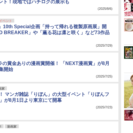
ント！現地ではハチロクの展示も
(2025/8/6)
イベント
10th Special企画「持って帰れる複製原画展」開
ND BREAKER」や「薫る花は凛と咲く」など73作品
(2025/7/29)
ピラの賞金ありの漫画賞開催！ 「NEXT漫画賞」が8月
募集開始
(2025/7/25)
画家
年！ マンガ雑誌「りぼん」の大型イベント「りぼんフ
5」が8月1日より東京にて開幕
(2025/7/23)
年
漫画家