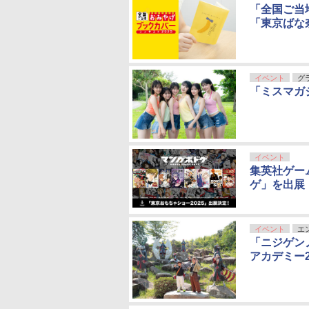
「全国ご当
「東京ばな
イベント
グ
「ミスマガ
イベント
集英社ゲー
ゲ」を出展
イベント
エ
「ニジゲンノ
アカデミー2