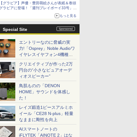
【グラビア】声優・豊田萌絵さんが表紙＆巻頭
10月30日発売
グラビアに登場！「週刊プレイボーイ33号」本
日発売
もっと見る
Special Site
エントリーなのに脅威の実
力!「Osprey」Noble Audioワ
イヤレスイヤフォン4機種を
一気に聴く
クリエイティブが作った2万
円台の“小さなピュアオーデ
ィオスピーカー”
鳥肌ものの「DENON
HOME」サウンドを体感し
た！
レイズ鍛造1ピースアルミホ
イール「CE28 N-plus」軽量
なままに剛性を向上
AIスマートノートの
iFLYTEK「AINOTE 2」はな