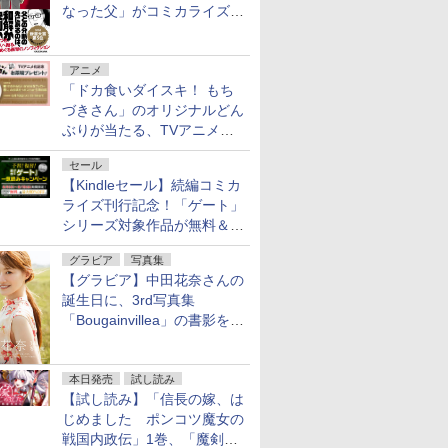
なった父」がコミカライズ。
9月30日発売
アニメ
「ドカ食いダイスキ！ もち
づきさん」のオリジナルどん
ぶりが当たる、TVアニメ公
式Xキャンペーンが開催中！
セール
【Kindleセール】続編コミカ
ライズ刊行記念！「ゲート」
シリーズ対象作品が無料＆最
大80%オフ！
グラビア
写真集
【グラビア】中田花奈さんの
誕生日に、3rd写真集
「Bougainvillea」の書影を公
開
本日発売
試し読み
【試し読み】「信長の嫁、は
じめました ポンコツ魔女の
戦国内政伝」1巻、「魔剣の