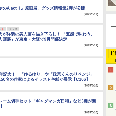
のA actⅡ』原画展」グッズ情報第2弾が公開
(2025/8/19)
ント
グッズ
氏が洋装の美人画を描き下ろし！ 「五感で味わう、
人画展」が東京・大阪で9月開催決定
(2025/8/19)
周年記念！ 「ゆるゆり」や「政宗くんのリベンジ」
150名の作家によるイラスト色紙が展示【C106】
(2025/8/16)
レーム切手セット「ギャグマンガ日和」など3種が新
6】
(2025/8/16)