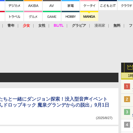
青年
少女
女性
BL/TL
グラビア
漫画家
無料
フ
1
たちと一緒にダンジョン探索！没入型音声イベント
んドロップキック 魔泉グランデからの脱出」9月1日
(2025/8/27)