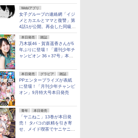
花嫁 -ヴァルキュリア-」1巻
Web/アプリ
本日発売
女子グループの連絡網「イジ
メとカエルとママと復讐」第
4話1が公開。再会した同級生
は……
本日発売
雑誌
乃木坂46・賀喜遥香さんが5
年ぶりに登場！「週刊少年チ
ャンピオン 36＋37号」本日
発売
本日発売
グラビア
雑誌
PPエンタープライズが表紙
に登場！「月刊少年チャンピ
オン」9月特大号本日発売
青年
本日発売
「ヤニねこ」13巻が本日発
売！ タバコの妖精を引き寄
せ、メイド喫茶でヤニヤニき
ゅん