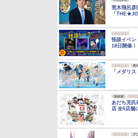
荒木飛呂彦
「THE★J
イベント
怪談イベン
18日開催！
イベント
青
「メダリス
漫画家
イベ
あだち充氏
店 全5店舗
イベント
ア