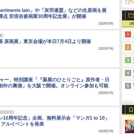
 experiments lain」や「灰羽連盟」などの生原画を展
帰点 安倍吉俊画業30周年記念展」が開催
(2025/7/6)
1
年
碁 原画展」東京会場が本日7月4日より開催
(2025/7/4)
チャー、特別講座「『薬屋のひとりごと』原作者・日
創作の裏側」を大阪で開催。オンライン参加も可能
(2025/7/3)
イベント
10周年記念」企画、無料展示会「マンガ1 to 10」
リアルイベントを発表
(2025/7/3)