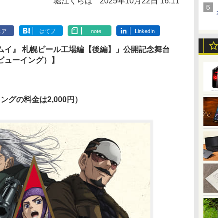
堀江くらは
2025年10月22日 16:11
ェア
はてブ
note
LinkedIn
ムイ』 札幌ビール工場編【後編】」公開記念舞台
ビューイング）】
ングの料金は2,000円）