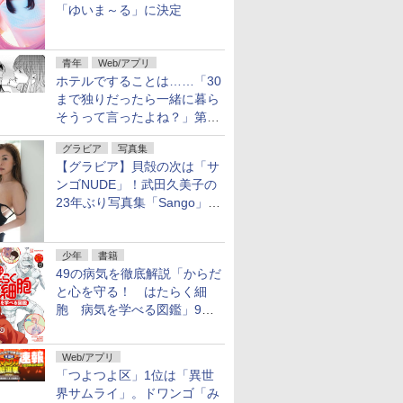
「ゆいま～る」に決定
青年
Web/アプリ
ホテルですることは……「30
まで独りだったら一緒に暮ら
そうって言ったよね？」第8
話が無料公開。一緒にお風
グラビア
写真集
呂！
【グラビア】貝殻の次は「サ
ンゴNUDE」！武田久美子の
23年ぶり写真集「Sango」を
9月9日に発売
少年
書籍
49の病気を徹底解説「からだ
と心を守る！ はたらく細
胞 病気を学べる図鑑」9月
10日発売
Web/アプリ
「つよつよ区」1位は「異世
界サムライ」。ドワンゴ「み