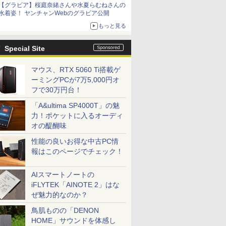
【グラビア】桜庭奈緒さんや水夏らむねさんの
水着姿！ ヤンチャンWebのグラビア公開
もっと見る
Special Site
マウス、RTX 5060 Ti搭載ゲ
ーミングPCが7万5,000円オ
フで30万円台！
「A&ultima SP4000T」の魅
力！ポケットに入るオーディ
オの醍醐味
性能の良いお得な中古PC情
報はこのページでチェック！
AIスマートノートの
iFLYTEK「AINOTE 2」はな
ぜ魅力的なのか？
鳥肌ものの「DENON
HOME」サウンドを体感し