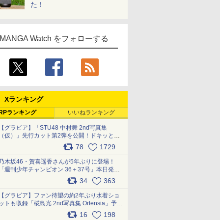
た！
MANGA Watch をフォローする
Xランキング
RPランキング
いいねランキング
【グラビア】「STU48 中村舞 2nd写真集
（仮）」先行カット第2弾を公開！ドキッとす
るランジェリーカットなど新たな挑戦
78
1729
pic.x.com/9uvxXReveK
乃木坂46・賀喜遥香さんが5年ぶりに登場！
「週刊少年チャンピオン 36＋37号」本日発
売 pic.x.com/2Mo85ZlRvK
34
363
【グラビア】ファン待望の約2年ぶり水着ショ
ットも収録「椛島光 2nd写真集 Ortensia」予約
受付開始 10月30日発売
16
198
pic.x.com/9nJQY0jUYz