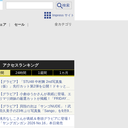
Impress サイト
全カテゴリ
ェア
セール
アクセスランキング
時間
24時間
1週間
1カ月
【グラビア】「STU48 中村舞 2nd写真集
（仮）」先行カット第2弾を公開！ドキッとす
るランジェリーカットなど新たな挑戦
【グラビア】小倉ゆうかさんが表紙に登場。エ
リマリ姉妹の厳選カットが掲載！「FRIDAY
2026年8⽉21・28日号」本日発売
【グラビア】貝殻の次は「サンゴNUDE」！武
田久美子の23年ぶり写真集「Sango」を9月9日
に発売
桃月なしこさんが表紙＆巻頭グラビアに登場！
「ヤングガンガン 2026 No.16」本日発売