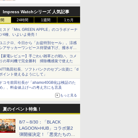
日号」本日発売
Impress Watchシリーズ 人気記事
時間
24時間
1週間
1カ月
ミスド「Mrs. GREEN APPLE」のコラボドーナ
ツ4種、いよいよ発売！
ユニクロ、今日から「お盆特別セール」。涼感
シアサッカーワンピース待望値下げ、撥水ギア
ショーツは1990円に
【家電レビュー】手ごわい雑草との戦い、コメ
リの草刈機で完全勝利 掃除機感覚で使えた
NTT島田社長、ソフトバンクのセブン出資に「d
ポイント使えるようにして」
ドコモ前田社長が「ahamo40GB化は検証のた
め」、料金値上げへの考え方にも言及
もっと見る
夏のイベント特集！
8/7～8/30：「BLACK
LAGOON×HUB」コラボ第2
弾開催決定！「悪党たちの休