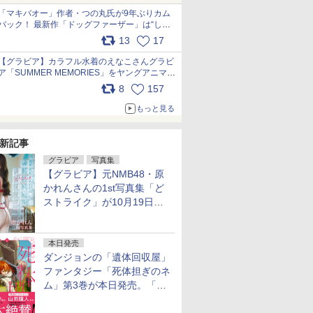
「マキバオー」作者・つの丸氏が9年ぶりカム
バック！ 最新作「ドッグファーザー」は“しゃ
べらない動物”とのリアルな暮らしを描く 「も
13
17
うこれ以上の幸せはない」……一緒に暮らす愛
犬たちへ… pic.x.com/hEr88DgVyD
【グラビア】カラフル水着のえなこさんグラビ
ア「SUMMER MEMORIES」をヤングアニマル
Webで公開中 pic.x.com/wdmmjZ7DnV
8
157
もっと見る
新記事
グラビア
写真集
【グラビア】元NMB48・原
かれんさんの1st写真集「ど
ストライク」が10月19日発
売！
本日発売
ダンジョンの「遺体回収屋」
ファンタジー「死体担ぎのネ
ム」第3巻が本日発売。「フ
リーレン」＆「不滅のあなた