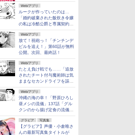
へ」著者の推薦コメントも
Web/アプリ
ルークが作っていたのは…
「婚約破棄された飯炊き令嬢
の私は冷酷公爵と専属契約し
ました」の「おまけ24」が無
Web/アプリ
料公開
放て！祝砲っ！「チンチンデ
ビルを追え！」第60話が無料
公開。次回、最終話！
Web/アプリ
たとえ負け戦でも……「追放
されたチート付与魔術師は気
ままなセカンドライフを謳歌
する。」第92話が無料公開。
Web/アプリ
2人の忠臣
沖縄の海の幸！「野原ひろし
昼メシの流儀」137話「グル
クンのから揚げ定食の流儀」
が無料公開
グラビア
写真集
【グラビア】声優・小倉唯さ
んの最新写真集タイトルが