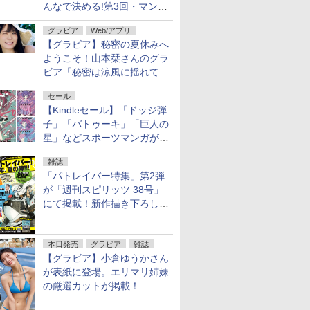
んなで決める!第3回・マンガ
総選挙」の一般投票結果を発
グラビア
Web/アプリ
表
【グラビア】秘密の夏休みへ
ようこそ！山本栞さんのグラ
ビア「秘密は涼風に揺れて」
がヤングアニマルWebで公開
セール
【Kindleセール】「ドッジ弾
子」「バトゥーキ」「巨人の
星」などスポーツマンガが実
質半額！「Amazonマンガ毎
雑誌
週末セール」で50％ポイント
「パトレイバー特集」第2弾
還元！
が「週刊スピリッツ 38号」
にて掲載！新作描き下ろし読
切第2弾も
本日発売
グラビア
雑誌
【グラビア】小倉ゆうかさん
が表紙に登場。エリマリ姉妹
の厳選カットが掲載！
「FRIDAY 2026年8⽉21・28