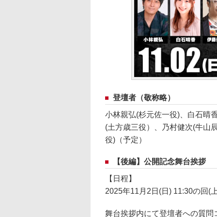
登壇者（敬称略）
小林親弘(杉元佐一役)、白石晴香
(土方歳三役）、乃村健次(牛山辰
役)（予定）
【後編】公開記念舞台挨拶
【日程】
2025年11月2日(日) 11:30の回
舞台挨拶内にて登壇者への質問コ