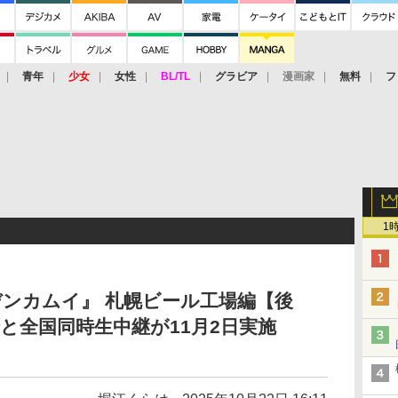
青年
少女
女性
BL/TL
グラビア
漫画家
無料
フ
1
ンカムイ』 札幌ビール工場編【後
と全国同時生中継が11月2日実施