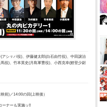
(アシㇼパ役)、伊藤健太郎(白石由竹役)、中田譲治
馬役)、竹本英史(月島軍曹役)、小西克幸(鯉登少尉
(上映前)／14:00の回(上映後）
ーナーも実施ッ!!