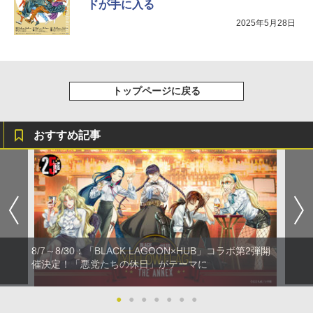
ドが手に入る
2025年5月28日
トップページに戻る
おすすめ記事
8/7～8/30：「BLACK LAGOON×HUB」コラボ第2弾開
催決定！「悪党たちの休日」がテーマに
●
●
●
●
●
●
●