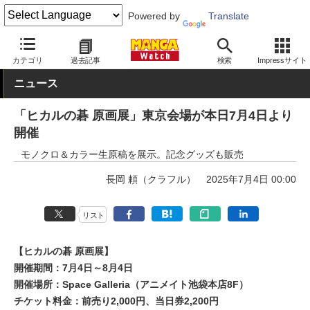
Powered by
Translate
MANGA Watch
イベント
カテゴリ
過去記事
検索
Impressサイト
ニュース
「ヒカルの碁 原画展」東京会場が本日7月4日より
開催
モノクロ＆カラー生原稿を展示。記念グッズも販売
長岡 頼（クラフル）
2025年7月4日 00:00
リスト
【ヒカルの碁 原画展】
開催期間：7月4日～8月4日
開催場所：Space Galleria（アニメイト池袋本店8F）
チケット料金：前売り2,000円、当日券2,200円