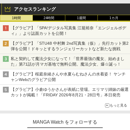
アクセスランキング
1時間
24時間
1週間
1カ月
【グラビア】「SPA!デジタル写真集 江籠裕奈『エンジェルボデ
ィ』」より誌面カットを公開！
【グラビア】「STU48 中村舞 2nd写真集（仮）」先行カット第2
弾を公開！ドキッとするランジェリーカットなど新たな挑戦
私と契約して魔法少女になって！「世界最強の魔女、始めまし
た」第71話が月マガ基地で無料公開。魔法少女、爆☆誕っ！
【グラビア】桜庭奈緒さんや水夏らむねさんの水着姿！ ヤンチ
ャンWebのグラビア公開
【グラビア】小倉ゆうかさんが表紙に登場。エリマリ姉妹の厳選
カットが掲載！「FRIDAY 2026年8⽉21・28日号」本日発売
もっと見る
MANGA Watch をフォローする