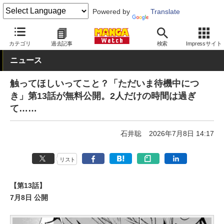
Powered by
Translate
MANGA Watch
Web/アプリ
マンガワン
カテゴリ
過去記事
検索
Impressサイト
ニュース
触ってほしいってこと？「ただいま待機中につ
き」第13話が無料公開。2人だけの時間は過ぎ
て……
石井聡
2026年7月8日 14:17
リスト
【第13話】
7月8日 公開