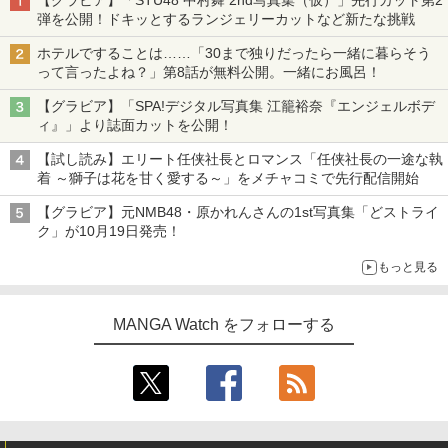
弾を公開！ドキッとするランジェリーカットなど新たな挑戦
ホテルですることは……「30まで独りだったら一緒に暮らそう
って言ったよね？」第8話が無料公開。一緒にお風呂！
【グラビア】「SPA!デジタル写真集 江籠裕奈『エンジェルボデ
ィ』」より誌面カットを公開！
【試し読み】エリート任侠社長とロマンス「任侠社長の一途な執
着 ～獅子は花を甘く愛する～」をメチャコミで先行配信開始
【グラビア】元NMB48・原かれんさんの1st写真集「どストライ
ク」が10月19日発売！
もっと見る
MANGA Watch をフォローする