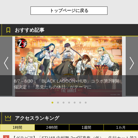
トップページに戻る
おすすめ記事
8/7～8/30：「BLACK LAGOON×HUB」コラボ第2弾開
催決定！「悪党たちの休日」がテーマに
●
●
●
●
●
●
●
アクセスランキング
1時間
24時間
1週間
1カ月
【グラビア】「STU48 中村舞 2nd写真集（仮）」先行カット第2