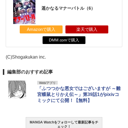
遥かなるマナーバトル（6）
Amazonで購入
楽天で購入
DMM.comで購入
(C)Shogakukan inc.
編集部のおすすめ記事
Web/アプリ
「ふつつかな悪女ではございますが ～雛
宮蝶鼠とりかえ伝～」第39話1がpixivコ
ミックにて公開！【無料】
MANGA Watchをフォローして最新記事をチ
ェック！