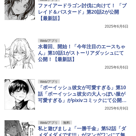
ファイアードラゴン討伐に向けて！ 「ブ
レイド＆バスタード」第20話2が公開
【最新話】
2025年6月6日
Web/アプリ
水着回、開始！「今年注目のエースちゃ
ん」第10話1がストーリアダッシュにて
公開！【最新話】
2025年6月6日
Web/アプリ
「ボーイッシュ彼女が可愛すぎる」第10
話「ボーイッシュ彼女の大人っぽい服が
可愛すぎる」がpixivコミックにて公開！
【最新話】
2025年6月9日
Web/アプリ
無料
私と遊びましょ「一勝千金」第52話「ダ
メダメダメです!!!」がマンガワンにて無