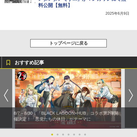
料公開【無料】
2025年6月9日
トップページに戻る
おすすめ記事
8/7～8/30：「BLACK LAGOON×HUB」コラボ第2弾開
催決定！「悪党たちの休日」がテーマに
●
●
●
●
●
●
●