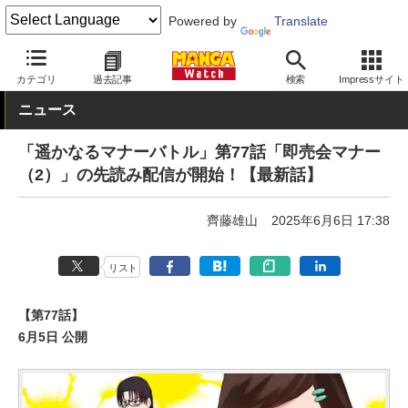
Powered by
Translate
MANGA Watch
Web/アプリ
マンガワン
カテゴリ
過去記事
検索
Impressサイト
ニュース
「遥かなるマナーバトル」第77話「即売会マナー
（2）」の先読み配信が開始！【最新話】
齊藤雄山
2025年6月6日 17:38
リスト
【第77話】
6月5日 公開