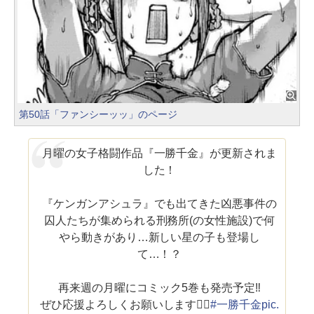
第50話「ファンシーッッ」のページ
月曜の女子格闘作品『一勝千金』が更新されま
した！
『ケンガンアシュラ』でも出てきた凶悪事件の
囚人たちが集められる刑務所(の女性施設)で何
やら動きがあり…新しい星の子も登場し
て…！？
再来週の月曜にコミック5巻も発売予定‼︎
ぜひ応援よろしくお願いします🙇‍♂️
#一勝千金
pic.