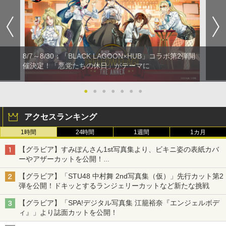
8/7～8/30：「BLACK LAGOON×HUB」コラボ第2弾開
催決定！「悪党たちの休日」がテーマに
●
●
●
●
●
●
●
アクセスランキング
1時間
24時間
1週間
1カ月
【グラビア】すみぽんさん1st写真集より、ビキニ姿の表紙カバ
ーやアザーカットを公開！
タイトルは「offcourt（オフコート）」に決定
【グラビア】「STU48 中村舞 2nd写真集（仮）」先行カット第2
弾を公開！ドキッとするランジェリーカットなど新たな挑戦
【グラビア】「SPA!デジタル写真集 江籠裕奈『エンジェルボデ
ィ』」より誌面カットを公開！