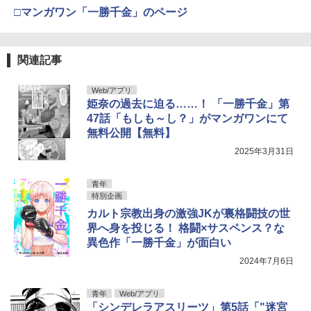
□マンガワン「一勝千金」のページ
関連記事
Web/アプリ
姫奈の過去に迫る……！ 「一勝千金」第
47話「もしも～し？」がマンガワンにて
無料公開【無料】
2025年3月31日
青年
特別企画
カルト宗教出身の激強JKが裏格闘技の世
界へ身を投じる！ 格闘×サスペンス？な
異色作「一勝千金」が面白い
2024年7月6日
青年
Web/アプリ
「シンデレラアスリーツ」第5話「"迷宮