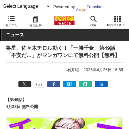
Powered by
Translate
MANGA Watch
Web/アプリ
マンガワン
カテゴリ
過去記事
検索
Impressサイト
ニュース
将星、佐々木チロル動く！「一勝千金」第49話
「不安だ…」がマンガワンにて無料公開【無料】
石井聡
2025年4月28日 16:39
リスト
【第49話】
4月28日 無料公開