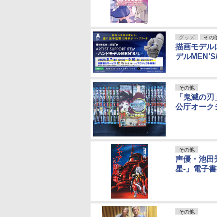
グッズ
その
描画モデルに
デルMEN’
その他
「鬼滅の刃
公庁オーク
その他
声優・池田
星-」電子書
その他