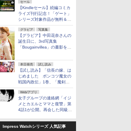
セール
【Kindleセール】続編コミカ
ライズ刊行記念！「ゲート」
シリーズ対象作品が無料＆最
大80%オフ！
グラビア
写真集
【グラビア】中田花奈さんの
誕生日に、3rd写真集
「Bougainvillea」の書影を公
開
本日発売
試し読み
【試し読み】「信長の嫁、は
じめました ポンコツ魔女の
戦国内政伝」1巻、「魔剣の
花嫁 -ヴァルキュリア-」1巻
Web/アプリ
本日発売
女子グループの連絡網「イジ
メとカエルとママと復讐」第
4話1が公開。再会した同級生
は……
Impress Watchシリーズ 人気記事