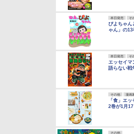
本日発売
そ
ぴよちゃん
ゃん」の1
本日発売
そ
エッセイマ
語らない戦
その他
漫画
「食」エッ
2巻が1月1
その他