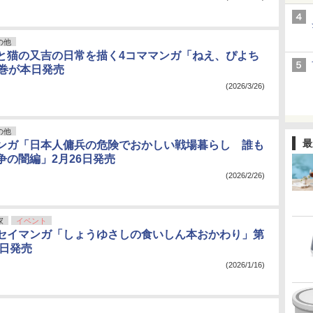
の他
と猫の又吉の日常を描く4コママンガ「ねえ、ぴよち
3巻が本日発売
(2026/3/26)
の他
最
ンガ「日本人傭兵の危険でおかしい戦場暮らし 誰も
争の闇編」2月26日発売
(2026/2/26)
家
イベント
セイマンガ「しょうゆさしの食いしん本おかわり」第
7日発売
(2026/1/16)