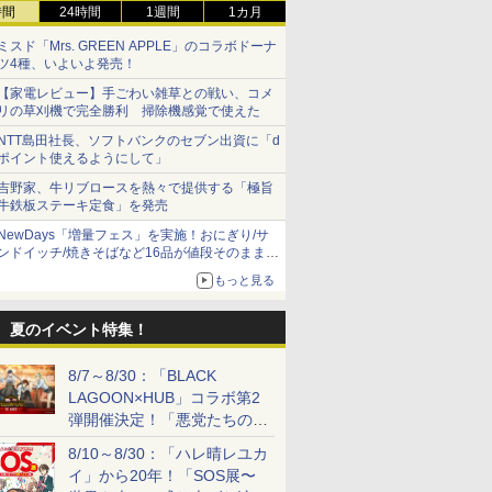
時間
24時間
1週間
1カ月
ミスド「Mrs. GREEN APPLE」のコラボドーナ
ツ4種、いよいよ発売！
【家電レビュー】手ごわい雑草との戦い、コメ
リの草刈機で完全勝利 掃除機感覚で使えた
NTT島田社長、ソフトバンクのセブン出資に「d
ポイント使えるようにして」
吉野家、牛リブロースを熱々で提供する「極旨
牛鉄板ステーキ定食」を発売
NewDays「増量フェス」を実施！おにぎり/サ
ンドイッチ/焼きそばなど16品が値段そのままで
ボリュームアップ
もっと見る
夏のイベント特集！
8/7～8/30：「BLACK
LAGOON×HUB」コラボ第2
弾開催決定！「悪党たちの休
日」がテーマに
8/10～8/30：「ハレ晴レユカ
イ」から20年！「SOS展〜