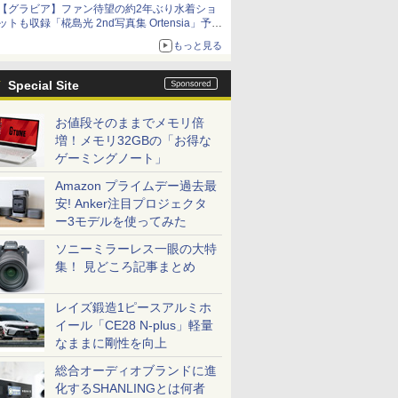
【グラビア】ファン待望の約2年ぶり水着ショ
ットも収録「椛島光 2nd写真集 Ortensia」予約
受付開始
もっと見る
10月30日発売
Special Site
お値段そのままでメモリ倍
増！メモリ32GBの「お得な
ゲーミングノート」
Amazon プライムデー過去最
安! Anker注目プロジェクタ
ー3モデルを使ってみた
ソニーミラーレス一眼の大特
集！ 見どころ記事まとめ
レイズ鍛造1ピースアルミホ
イール「CE28 N-plus」軽量
なままに剛性を向上
総合オーディオブランドに進
化するSHANLINGとは何者