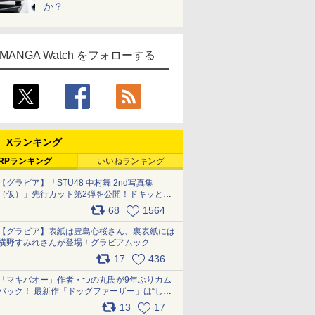
か？
MANGA Watch をフォローする
Xランキング
RPランキング
いいねランキング
【グラビア】「STU48 中村舞 2nd写真集
（仮）」先行カット第2弾を公開！ドキッとす
るランジェリーカットなど新たな挑戦
68
1564
pic.x.com/9uvxXReveK
【グラビア】表紙は豊島心桜さん、裏表紙には
横野すみれさんが登場！グラビアムック
「PARADE」2026夏号が本日発売
17
436
pic.x.com/hYZlU1GBwl
「マキバオー」作者・つの丸氏が9年ぶりカム
バック！ 最新作「ドッグファーザー」は“しゃ
べらない動物”とのリアルな暮らしを描く 「も
13
17
うこれ以上の幸せはない」……一緒に暮らす愛