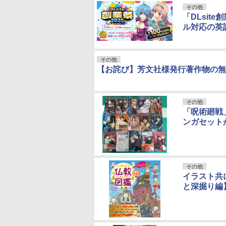
その他
「DLsite
ル対応の英語
その他
【お詫び】芳文社様発行著作物の無
その他
「呪術廻戦
ンガセット
その他
イラスト共
と深掘り編