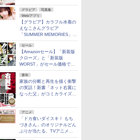
グラビア
写真集
Web/アプリ
【グラビア】カラフル水着の
えなこさんグラビア
「SUMMER MEMORIES」を
ヤングアニマルWebで公開中
セール
【Amazonセール】「新装版
クローズ」と「新装版
WORST」がセール価格で販
売中！
青年
家族の分断と再生を描く衝撃
の実話！新書「ネット右翼に
なった父」がコミカライズ。
9月30日発売
アニメ
「ドカ食いダイスキ！ もち
づきさん」のオリジナルどん
ぶりが当たる、TVアニメ公
式Xキャンペーンが開催中！