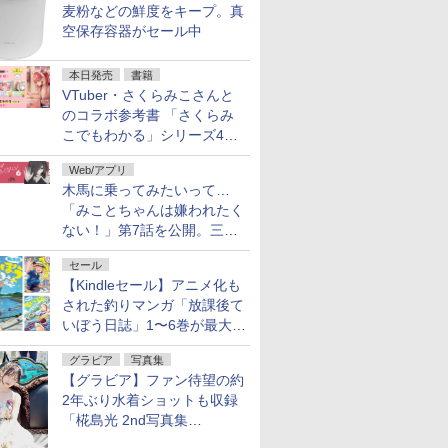
麦粉などの鮮度をキープ。真
空保存容器がセール中
本日発売
書籍
VTuber・さくらみこさんと
のコラボ参考書 「さくらみ
こでもわかる」シリーズ4冊
が本日発売！
Web/アプリ
木馬に乗ってみたいって…
「みことちゃんは嫌われたく
ない！」第7話を公開。三角
じゃない方か
セール
【Kindleセール】アニメ化も
された釣りマンガ「放課後て
いぼう日誌」1〜6巻が最大
50％オフのセール中！
グラビア
写真集
【グラビア】ファン待望の約
2年ぶり水着ショットも収録
「椛島光 2nd写真集
Ortensia」予約受付開始