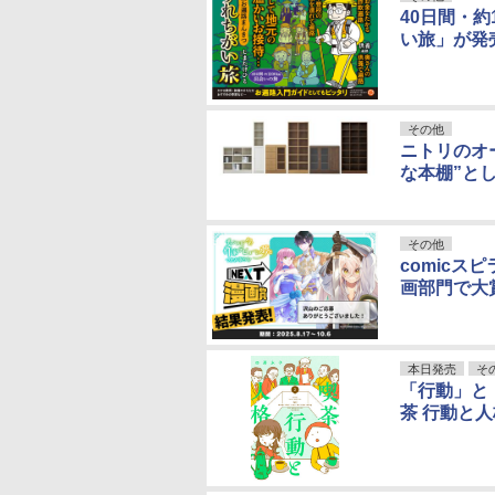
40日間・
い旅」が発
その他
ニトリのオ
な本棚”と
その他
comicス
画部門で大
本日発売
そ
「行動」と
茶 行動と