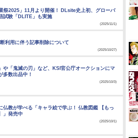
創業祭2025」11月より開催！ DLsite史上初、グローバ
試験「DLITE」も実施
(2025/11/1)
断利用に伴う記事削除について
(2025/10/27)
」や「鬼滅の刃」など、KSI官公庁オークションにマ
が多数出品中！
(2025/10/3)
に仏教が学べる「キャラ絵で学ぶ！ 仏教図鑑 【もっ
】」発売中
(2025/10/1)