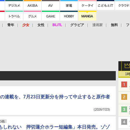
青年
少女
女性
BL/TL
グラビア
漫画家
無料
フ
1
の連載を、7月23日更新分を持って中止すると原作者
(2026/7/23)
の他
もしれない 押切蓮介ホラー短編集」本日発売。ゾゾ