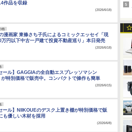
14作品を収録
(2026/6/18)
の他
年の漫画家 東條さち子氏によるコミックエッセイ「現
00万円以下中古一戸建て投資不動産巡り」本日発売
(2026/6/18)
他
nセール】GAGGIAの全自動エスプレッソマシン
na」が特別価格で販売中。コンパクトで操作も簡単
(2026/6/15)
他
nセール】NIIKOUEのデスク上置き棚が特別価格で販
にも優しい木材を採用
(2026/6/8)