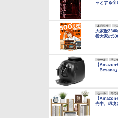
ッとする全
本日発売
そ
大家歴23
役大家の5
セール
その
【Amazo
「Besa
セール
その
【Amazo
売中。環境