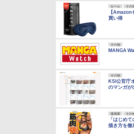
セール
その
【Amazo
買い得
その他
MANGA 
その他
KSI公官
のマンガが
漫画家
その
「はじめて
描き方を徹