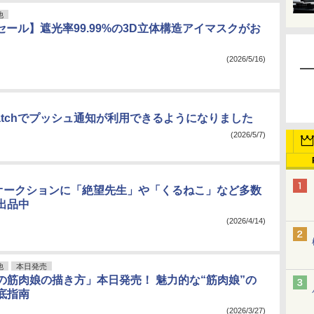
他
nセール】遮光率99.99%の3D立体構造アイマスクがお
(2026/5/16)
Watchでプッシュ通知が利用できるようになりました
(2026/5/7)
庁オークションに「絶望先生」や「くるねこ」など多数
出品中
(2026/4/14)
他
本日発売
の筋肉娘の描き方」本日発売！ 魅力的な“筋肉娘”の
底指南
(2026/3/27)