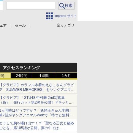
Impress サイト
全カテゴリ
ェア
セール
アクセスランキング
時間
24時間
1週間
1カ月
【グラビア】カラフル水着のえなこさんグラビ
ア「SUMMER MEMORIES」をヤングアニマル
Webで公開中
【グラビア】「STU48 中村舞 2nd写真集
（仮）」先行カット第2弾を公開！ドキッとす
るランジェリーカットなど新たな挑戦
2人同時はどうですか？「妖怪王きゅん学園」
第7話がヤングアニマルWebで「待つと無料」
に！
どうして胸を曝け出す！？「聖なる乙女と秘め
ごとを」第105話が公開。夢の中では……