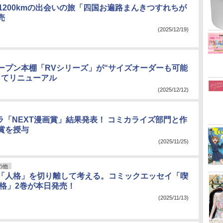
約1200kmの出会いの旅「四国お遍路まんきつすれちが
売
(2025/12/19)
ープン本棚「RVシリーズ」が“サイズオーダーも可能
してリニューアル
(2025/12/12)
ピラ「NEXT漫画賞」結果発表！ コミカライズ部門と作
賞を授与
(2025/11/25)
の他
「人格」を切り離して考える。コミックエッセイ「喫
人格」2巻が本日発売！
(2025/11/13)