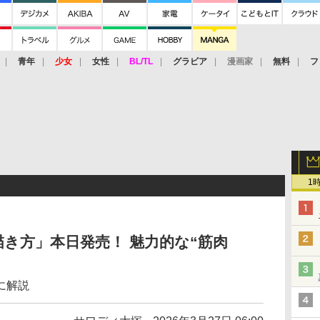
青年
少女
女性
BL/TL
グラビア
漫画家
無料
フ
1
き方」本日発売！ 魅力的な“筋肉
に解説