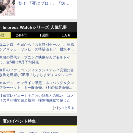
始！ 「死にプロ」、「惚れ
魔女」作者による異世界ロマ
ンス
Impress Watchシリーズ 人気記事
時間
24時間
1週間
1カ月
ユニクロ、今日から「お盆特別セール」。涼感
シアサッカーワンピース待望値下げ、撥水ギア
ショーツは1990円に
東映の歴代オープニング映像がカプセルトイ
に。全5種で8月下旬発売
令和のファミコンディスクシステム？安価に書
き換え可能なGB用「しましまディスクシステ
ム」
カルディ、オンライン限定「ネコバッグ＆タン
ブラーセット」を一般販売。7月の抽選販売の
当選無効分
【家電レビュー】手ごわい雑草との戦い、コメ
リの草刈機で完全勝利 掃除機感覚で使えた
もっと見る
夏のイベント特集！