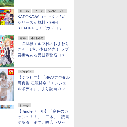
謎」特別企画は「西郷隆盛の
不死伝説」
セール
フェア
Web/アプリ
KADOKAWAコミックス241
シリーズが無料・99円・
30％OFFに！「カドコミフ
ェア 2026」第2弾が開催中！
青年
本日発売
「異世界エルフ村のおまわり
さん」1巻が本日発売！ ラブ
要素もある異世界警察コメデ
ィ
グラビア
【グラビア】「SPA!デジタル
写真集 江籠裕奈『エンジェ
ルボディ』」より誌面カット
を公開！
セール
【Kindleセール】「金色のガ
ッシュ！！」「三体」「読書
する脳」まで。幅広いジャン