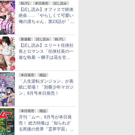
BL/TL
本日発売
試し読み
【試し読み】オフィスで絶体
絶命……「やらしくて可愛い
俺の凛ちゃん」第23話が「コ
ミックシーモア」で先行配
信！
新連載
試し読み
BL/TL
【試し読み】エリート任侠社
長とロマンス「任侠社長の一
途な執着 ～獅子は花を甘く
愛する～」をメチャコミで先
行配信開始
本日発売
雑誌
「人生逆転ダンジョン」が表
紙に登場！「別冊少年マガジ
ン」9月号本日発売！
本日発売
雑誌
月刊「ムー」9月号が本日発
売！ 総力特集は「知られざ
る死後の世界『霊界宇宙』の