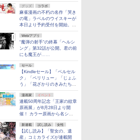
ルの電子書籍が最大65％オ
グッズ
コラボ
フ！「Kindle本サマーセー
麻雀漫画の不朽の名作「哭き
ル」第2弾が開催中！
の竜」ラベルのウイスキーが
本日より予約受付を開始。8
月16日まで
Web/アプリ
“魔弾の射手”の終幕「ヘルシ
ング」第32話が公開。君の前
にも魔王が……
セール
【Kindleセール】「ベルセル
ク」「ペリリュー」「じょふ
う」「花ざかりのきみたち
へ」などが最大50％オフ！
漫画家
イベント
「白泉社 夏の大割引セー
連載50周年記念「王家の紋章
ル」が開催中！
原画展」が8月28日より開
催！ カラー原画から名シー
ンの原稿まで
新連載
試し読み
女性
【試し読み】「聖女の、遺
産」コミカライズが連載開