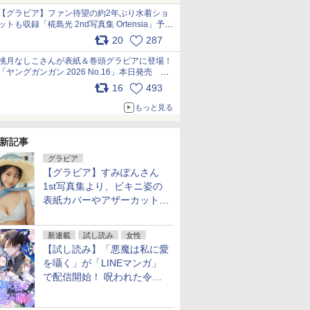
【グラビア】ファン待望の約2年ぶり水着ショ
ットも収録「椛島光 2nd写真集 Ortensia」予約
受付開始 10月30日発売
20
287
pic.x.com/9nJQY0jUYz
桃月なしこさんが表紙＆巻頭グラビアに登場！
「ヤングガンガン 2026 No.16」本日発売
pic.x.com/1Umi8x1SGO
16
493
もっと見る
新記事
グラビア
【グラビア】すみぽんさん
1st写真集より、ビキニ姿の
表紙カバーやアザーカットを
公開！
新連載
試し読み
女性
【試し読み】「悪魔は私に愛
を囁く」が「LINEマンガ」
で配信開始！ 呪われた令嬢×
執着深い司祭のダークファン
タジー