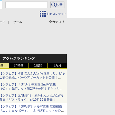
Impress サイト
全カテゴリ
ェア
セール
アクセスランキング
時間
24時間
1週間
1カ月
【グラビア】すみぽんさん1st写真集より、ビキ
ニ姿の表紙カバーやアザーカットを公開！
タイトルは「offcourt（オフコート）」に決定
【グラビア】「STU48 中村舞 2nd写真集
（仮）」先行カット第2弾を公開！ドキッとす
るランジェリーカットなど新たな挑戦
【グラビア】元NMB48・原かれんさんの1st写
真集「どストライク」が10月19日発売！
【グラビア】「SPA!デジタル写真集 江籠裕奈
『エンジェルボディ』」より誌面カットを公
開！