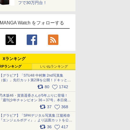
フで30万円台！
MANGA Watch をフォローする
Xランキング
RPランキング
いいねランキング
【グラビア】「STU48 中村舞 2nd写真集
（仮）」先行カット第2弾を公開！ドキッとす
るランジェリーカットなど新たな挑戦
80
1742
pic.x.com/9uvxXReveK
乃木坂46・賀喜遥香さんが5年ぶりに登場！
「週刊少年チャンピオン 36＋37号」本日発
売 pic.x.com/2Mo85ZlRvK
37
368
【グラビア】「SPA!デジタル写真集 江籠裕奈
『エンジェルボディ』」より誌面カットを公
開！ pic.x.com/Yl52UEMoko
36
417