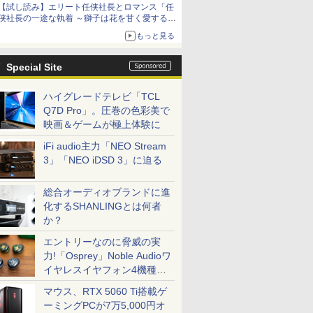
【試し読み】エリート任侠社長とロマンス「任
侠社長の一途な執着 ～獅子は花を甘く愛する
～」をメチャコミで先行配信開始
もっと見る
Special Site
ハイグレードテレビ「TCL
Q7D Pro」。圧巻の色彩美で
映画＆ゲームが極上体験に
iFi audio主力「NEO Stream
3」「NEO iDSD 3」に迫る
総合オーディオブランドに進
化するSHANLINGとは何者
か？
エントリーなのに脅威の実
力!「Osprey」Noble Audioワ
イヤレスイヤフォン4機種を
一気に聴く
マウス、RTX 5060 Ti搭載ゲ
ーミングPCが7万5,000円オ