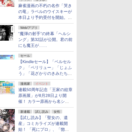
フ！「Kindle本サマーセー
麻雀漫画の不朽の名作「哭き
ル」第2弾が開催中！
の竜」ラベルのウイスキーが
本日より予約受付を開始。8
月16日まで
Web/アプリ
“魔弾の射手”の終幕「ヘルシ
ング」第32話が公開。君の前
にも魔王が……
セール
【Kindleセール】「ベルセル
ク」「ペリリュー」「じょふ
う」「花ざかりのきみたち
へ」などが最大50％オフ！
漫画家
イベント
「白泉社 夏の大割引セー
連載50周年記念「王家の紋章
ル」が開催中！
原画展」が8月28日より開
催！ カラー原画から名シー
ンの原稿まで
新連載
試し読み
女性
【試し読み】「聖女の、遺
産」コミカライズが連載開
始！ 「死にプロ」、「惚れ