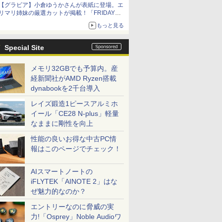
【グラビア】小倉ゆうかさんが表紙に登場。エ
リマリ姉妹の厳選カットが掲載！「FRIDAY
2026年8⽉21・28日号」本日発売
もっと見る
Special Site
メモリ32GBでも予算内。産
経新聞社がAMD Ryzen搭載
dynabookを2千台導入
レイズ鍛造1ピースアルミホ
イール「CE28 N-plus」軽量
なままに剛性を向上
性能の良いお得な中古PC情
報はこのページでチェック！
AIスマートノートの
iFLYTEK「AINOTE 2」はな
ぜ魅力的なのか？
エントリーなのに脅威の実
力!「Osprey」Noble Audioワ