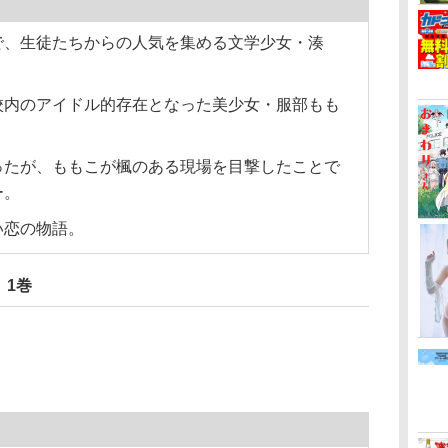
で、生徒たちからの人気を集める文学少女・湊
校内のアイドル的存在となった美少女・服部もも
ったが、ももこが楓のある現場を目撃したことで
ー。
い恋の物語。
」1巻