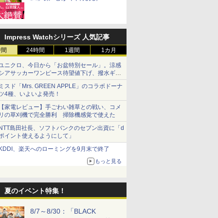
リーレン」＆「不滅のあなた
へ」著者の推薦コメントも
Impress Watchシリーズ 人気記事
時間
24時間
1週間
1カ月
ユニクロ、今日から「お盆特別セール」。涼感
シアサッカーワンピース待望値下げ、撥水ギア
ショーツは1990円に
ミスド「Mrs. GREEN APPLE」のコラボドーナ
ツ4種、いよいよ発売！
【家電レビュー】手ごわい雑草との戦い、コメ
リの草刈機で完全勝利 掃除機感覚で使えた
NTT島田社長、ソフトバンクのセブン出資に「d
ポイント使えるようにして」
KDDI、楽天へのローミングを9月末で終了
もっと見る
夏のイベント特集！
8/7～8/30：「BLACK