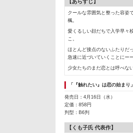
【あらすじ】
クールな雰囲気と整った容姿
楓。
愛くるしい顔だちで入学早々
こ。
ほとんど接点のないふたりだ
急速に近づいていくことにー
少女たちのまだ恋とは呼べな
「『触れたい』は恋の始まり
発売日：4月16日（水）
定価：858円
判型：B6判
【くも子氏 代表作】