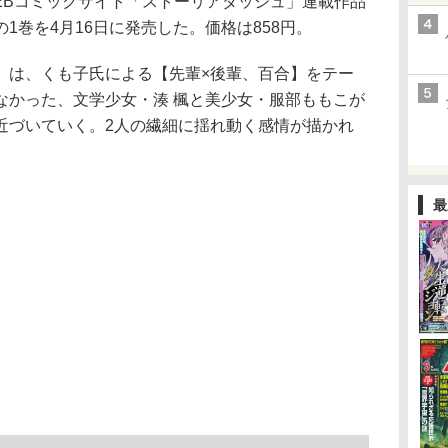
Bコミックサイト「ストーリアダッシュ」連載作品
1巻を4月16日に発売した。価格は858円。
は、くも子氏による【先輩×後輩、百合】をテー
なかった、文学少女・湊 楓と美少女・服部ももこが
近づいていく。2人の繊細に揺れ動く感情が描かれ
最