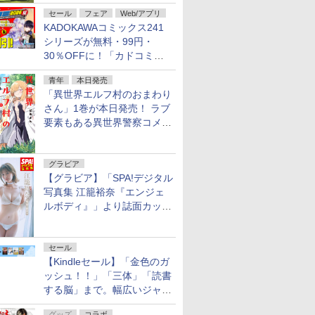
不死伝説」
セール
フェア
Web/アプリ
KADOKAWAコミックス241
シリーズが無料・99円・
30％OFFに！「カドコミフ
ェア 2026」第2弾が開催中！
青年
本日発売
「異世界エルフ村のおまわり
さん」1巻が本日発売！ ラブ
要素もある異世界警察コメデ
ィ
グラビア
【グラビア】「SPA!デジタル
写真集 江籠裕奈『エンジェ
ルボディ』」より誌面カット
を公開！
セール
【Kindleセール】「金色のガ
ッシュ！！」「三体」「読書
する脳」まで。幅広いジャン
ルの電子書籍が最大65％オ
グッズ
コラボ