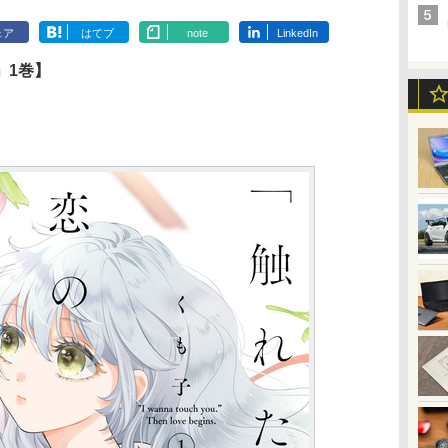
ェア
はてブ
note
LinkedIn
」1巻】