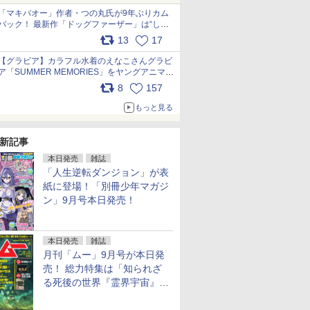
「マキバオー」作者・つの丸氏が9年ぶりカム
バック！ 最新作「ドッグファーザー」は“しゃ
べらない動物”とのリアルな暮らしを描く 「も
13
17
うこれ以上の幸せはない」……一緒に暮らす愛
犬たちへ… pic.x.com/hEr88DgVyD
【グラビア】カラフル水着のえなこさんグラビ
ア「SUMMER MEMORIES」をヤングアニマル
Webで公開中 pic.x.com/wdmmjZ7DnV
8
157
もっと見る
新記事
本日発売
雑誌
「人生逆転ダンジョン」が表
紙に登場！「別冊少年マガジ
ン」9月号本日発売！
本日発売
雑誌
月刊「ムー」9月号が本日発
売！ 総力特集は「知られざ
る死後の世界『霊界宇宙』の
謎」特別企画は「西郷隆盛の