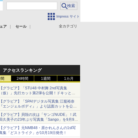
Impress サイト
全カテゴリ
ェア
セール
アクセスランキング
時間
24時間
1週間
1カ月
【グラビア】「STU48 中村舞 2nd写真集
（仮）」先行カット第2弾を公開！ドキッとす
るランジェリーカットなど新たな挑戦
【グラビア】「SPA!デジタル写真集 江籠裕奈
『エンジェルボディ』」より誌面カットを公
開！
【グラビア】貝殻の次は「サンゴNUDE」！武
田久美子の23年ぶり写真集「Sango」を9月9日
に発売
【グラビア】元NMB48・原かれんさんの1st写
真集「どストライク」が10月19日発売！