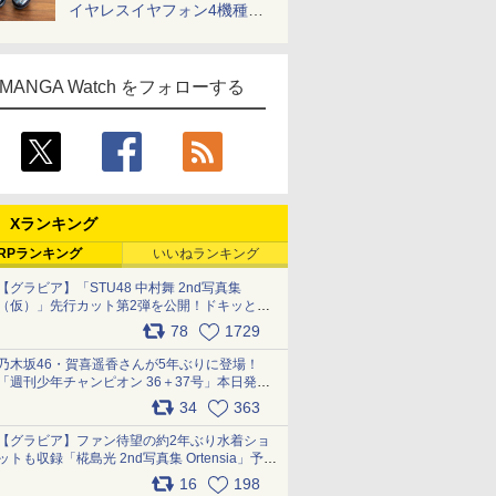
イヤレスイヤフォン4機種を
一気に聴く
MANGA Watch をフォローする
Xランキング
RPランキング
いいねランキング
【グラビア】「STU48 中村舞 2nd写真集
（仮）」先行カット第2弾を公開！ドキッとす
るランジェリーカットなど新たな挑戦
78
1729
pic.x.com/9uvxXReveK
乃木坂46・賀喜遥香さんが5年ぶりに登場！
「週刊少年チャンピオン 36＋37号」本日発
売 pic.x.com/2Mo85ZlRvK
34
363
【グラビア】ファン待望の約2年ぶり水着ショ
ットも収録「椛島光 2nd写真集 Ortensia」予約
受付開始 10月30日発売
16
198
pic.x.com/9nJQY0jUYz