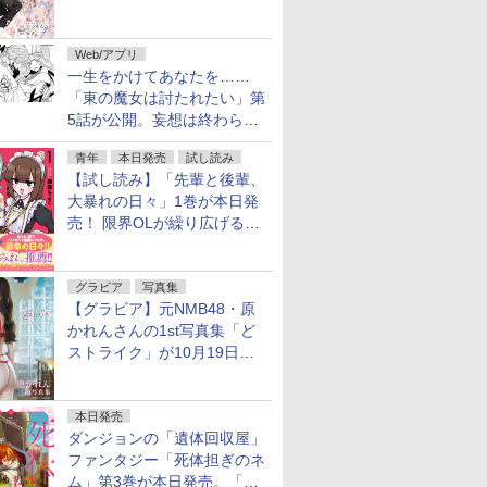
魔女」作者による異世界ロマ
ンス
Web/アプリ
一生をかけてあなたを……
「東の魔女は討たれたい」第
5話が公開。妄想は終わらな
い
青年
本日発売
試し読み
【試し読み】「先輩と後輩、
大暴れの日々」1巻が本日発
売！ 限界OLが繰り広げる禁
断のロールプレイ
グラビア
写真集
【グラビア】元NMB48・原
かれんさんの1st写真集「ど
ストライク」が10月19日発
売！
本日発売
ダンジョンの「遺体回収屋」
ファンタジー「死体担ぎのネ
ム」第3巻が本日発売。「フ