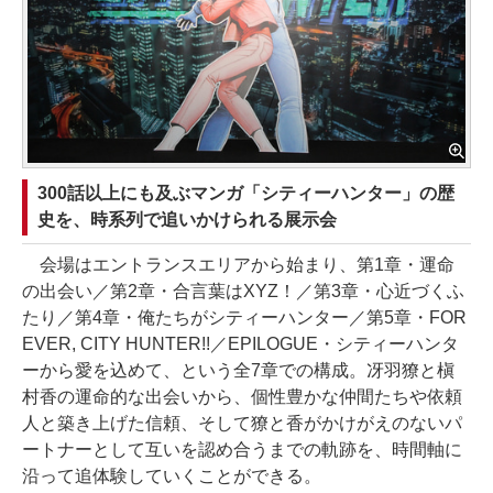
300話以上にも及ぶマンガ「シティーハンター」の歴
史を、時系列で追いかけられる展示会
会場はエントランスエリアから始まり、第1章・運命
の出会い／第2章・合言葉はXYZ！／第3章・心近づくふ
たり／第4章・俺たちがシティーハンター／第5章・FOR
EVER, CITY HUNTER!!／EPILOGUE・シティーハンタ
ーから愛を込めて、という全7章での構成。冴羽獠と槇
村香の運命的な出会いから、個性豊かな仲間たちや依頼
人と築き上げた信頼、そして獠と香がかけがえのないパ
ートナーとして互いを認め合うまでの軌跡を、時間軸に
沿って追体験していくことができる。