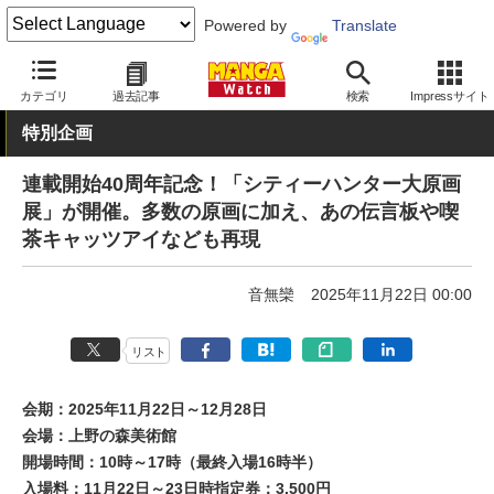
Powered by
Translate
MANGA Watch
イベント
カテゴリ
過去記事
検索
Impressサイト
特別企画
連載開始40周年記念！「シティーハンター大原画
展」が開催。多数の原画に加え、あの伝言板や喫
茶キャッツアイなども再現
音無欒
2025年11月22日 00:00
リスト
会期：2025年11月22日～12月28日
会場：上野の森美術館
開場時間：10時～17時（最終入場16時半）
入場料：11月22日～23日時指定券：3,500円