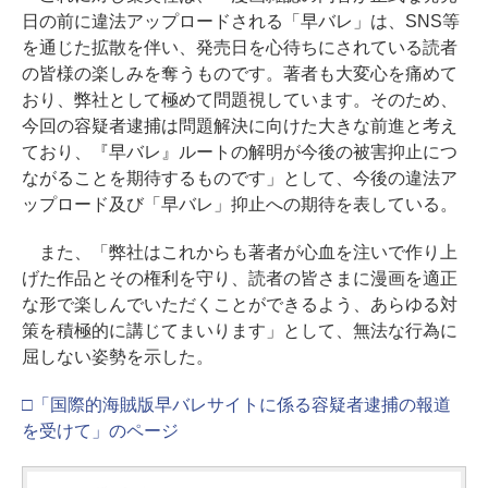
日の前に違法アップロードされる「早バレ」は、SNS等
を通じた拡散を伴い、発売日を心待ちにされている読者
の皆様の楽しみを奪うものです。著者も大変心を痛めて
おり、弊社として極めて問題視しています。そのため、
今回の容疑者逮捕は問題解決に向けた大きな前進と考え
ており、『早バレ』ルートの解明が今後の被害抑止につ
ながることを期待するものです」として、今後の違法ア
ップロード及び「早バレ」抑止への期待を表している。
また、「弊社はこれからも著者が心血を注いで作り上
げた作品とその権利を守り、読者の皆さまに漫画を適正
な形で楽しんでいただくことができるよう、あらゆる対
策を積極的に講じてまいります」として、無法な行為に
屈しない姿勢を示した。
□「国際的海賊版早バレサイトに係る容疑者逮捕の報道
を受けて」のページ