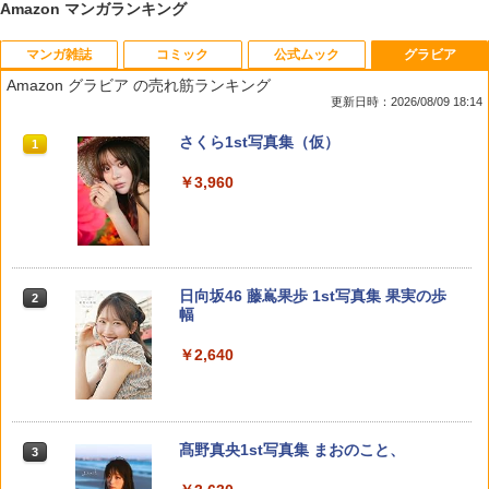
Amazon マンガランキング
マンガ雑誌
コミック
公式ムック
グラビア
おじさまと猫（17） （ガンガンコミック
キングダム 79 【電子書籍】[ 原泰久 ]
うるわしの宵の月（11） （KC デザー
【中古】 NUDITY / 宮澤 正明 / R出版 [大
1
1
1
1
スpixiv） [ 桜井海 ]
ト） [ やまもり 三香 ]
型本]【メール便送料無料】【最短翌日配
Amazon グラビア の売れ筋ランキング
達対応】
更新日時：2026/08/09 18:14
￥732
￥990
￥594
￥964
週刊少年サンデー 2026年36・37合併号
ビビビコミック 創刊記念号 ([実用品])
F.S.S. EPISODES of 40th MEMORIAL
さくら1st写真集（仮）
1
1
1
1
（2026年8月5日発売号） [雑誌]
￥935
￥3,630
￥3,960
￥379
SAKAMOTO DAYS 28 【電子書籍】[ 鈴
キングダム 80 【電子書籍】[ 原泰久 ]
ちはやふる plus きみがため（7）
【送料無料】セント・フォース30周年記
2
2
2
2
木祐斗 ]
（BE LOVE KC） [ 末次 由紀 ]
念メモリアルブックJewels／唐木貴央
￥770
攻殻機動隊 (1) KCデラックス
2
￥572
￥594
￥1,980
週刊少年マガジン 2026年36・37号[202
薬屋のひとりごと 17巻 (デジタル版ビッ
日向坂46 藤嶌果歩 1st写真集 果実の歩
2
2
2
￥1,650
6年8月5日発売] [雑誌]
グガンガンコミックス)
幅
￥400
￥770
￥2,640
あかね噺 23 【電子書籍】[ 末永裕樹 ]
伍と碁（7） 【電子書籍】[ 蓮尾トウト ]
春の嵐とモンスター 11 （花とゆめコミ
【特典】GIANNA Plus #10 cover 曽野
3
3
3
3
ックス） [ ミユキ 蜜蜂 ]
舜太（M!LK）(片観音ピンナップ（全チ
ェーン共通）)
￥572
￥792
攻殻機動隊 (2) KCデラックス
3
￥594
COMIC快楽天 2026年 09月号 [雑誌]
メイドインアビス (１５) (バンブーコミ
髙野真央1st写真集 まおのこと、
￥1,980
3
3
3
￥-
ックス)