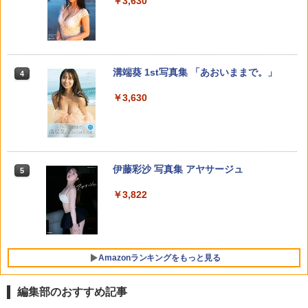
￥990
￥3,630
￥1,090
HUNTER×HUNTER モノクロ版 39 【電
平成敗残兵すみれちゃん（11） 【電子書
夏目友人帳 33 （花とゆめコミックス） [
4
4
4
【特典】GIANNA HOMMES ISSUE05 c
4
子書籍】[ 冨樫義博 ]
籍】[ 里見U ]
緑川 ゆき ]
over 山中柔太朗(B4サイズ両面ピンナッ
プ)
呪術廻戦≡ 3 (ジャンプコミックス)
4
￥572
￥792
￥594
週刊少年マガジン 2026年35号[2026年7
異世界居酒屋「のぶ」(22) (角川コミッ
溝端葵 1st写真集 「あおいままで。」
4
4
4
￥2,200
￥572
月29日発売] [雑誌]
クス・エース)
￥3,630
￥400
￥832
The JOJOLands 9 （ジャンプコミック
「壇蜜」（3） 【電子書籍】[ 清野とお
暁のヨナ 47 （花とゆめコミックス） [
5
5
5
【送料無料】原色美人キャスター大図鑑
5
ス） [ 荒木 飛呂彦 ]
る ]
草凪 みずほ ]
cent.FORCE Perfect File 2024
五時
5
￥572
￥792
￥594
￥2,420
【電子版】ガンダムエース ２０２６年
宇宙兄弟（４６） (モーニングコミック
伊藤彩沙 写真集 アヤサージュ
5
5
5
￥1,870
９月号 Ｎｏ．２８９ [雑誌]
ス)
￥3,822
￥800
￥1,131
Amazonランキングをもっと見る
編集部のおすすめ記事