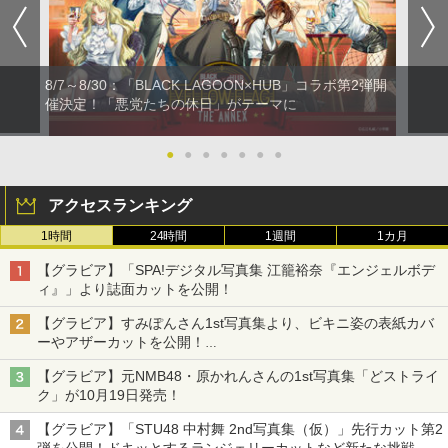
8/7～8/30：「BLACK LAGOON×HUB」コラボ第2弾開
催決定！「悪党たちの休日」がテーマに
●
●
●
●
●
●
●
アクセスランキング
1時間
24時間
1週間
1カ月
【グラビア】「SPA!デジタル写真集 江籠裕奈『エンジェルボデ
ィ』」より誌面カットを公開！
【グラビア】すみぽんさん1st写真集より、ビキニ姿の表紙カバ
ーやアザーカットを公開！
タイトルは「offcourt（オフコート）」に決定
【グラビア】元NMB48・原かれんさんの1st写真集「どストライ
ク」が10月19日発売！
【グラビア】「STU48 中村舞 2nd写真集（仮）」先行カット第2