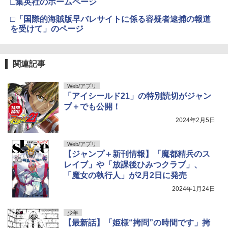
□集英社のホームページ
□「国際的海賊版早バレサイトに係る容疑者逮捕の報道
を受けて」のページ
関連記事
Web/アプリ
「アイシールド21」の特別読切がジャン
プ＋でも公開！
2024年2月5日
Web/アプリ
【ジャンプ＋新刊情報】「魔都精兵のス
レイブ」や「放課後ひみつクラブ」、
「魔女の執行人」が2月2日に発売
2024年1月24日
少年
【最新話】「姫様“拷問”の時間です」拷