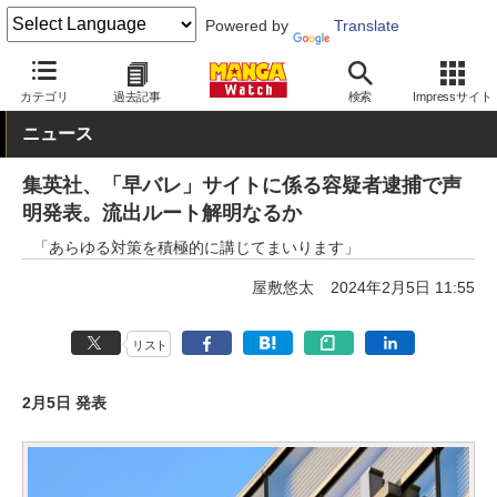
Powered by
Translate
MANGA Watch
その他
カテゴリ
過去記事
検索
Impressサイト
ニュース
集英社、「早バレ」サイトに係る容疑者逮捕で声
明発表。流出ルート解明なるか
「あらゆる対策を積極的に講じてまいります」
屋敷悠太
2024年2月5日 11:55
リスト
2月5日 発表