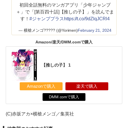
初回全話無料のマンガアプリ「少年ジャンプ
＋」で「[第百四十話]【推しの子】」を読んでま
す！
#ジャンププラス
https://t.co/9dZlqJCRl4
— 横槍メンゴ????? (@Yorimen)
February 21, 2024
Amazon/楽天/DMM.comで購入
【推しの子】 1
Amazonで購入
楽天で購入
DMM.comで購入
(C)赤坂アカ×横槍メンゴ／集英社