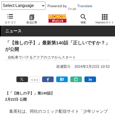
Powered by
Translate
MANGA Watch
青年
【推しの子】
カテゴリ
過去記事
検索
Impressサイト
ニュース
「【推しの子】」最新第140話「正しいですか？」
が公開
自転車でバテるアクアのコマからスタート
岩瀬賢斗
2024年2月22日 10:52
リスト
【「【推しの子】」第140話】
2月22日 公開
集英社は、同社のコミック配信サイト「少年ジャンプ