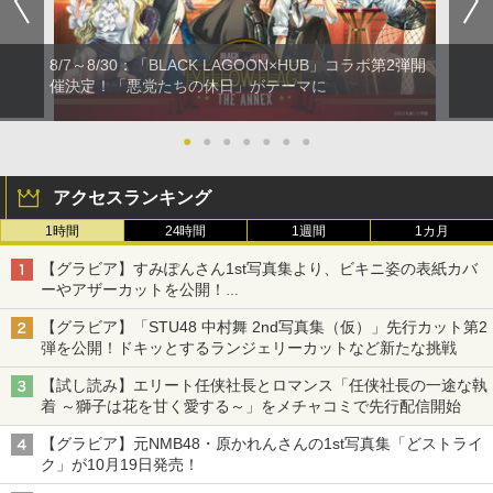
8/7～8/30：「BLACK LAGOON×HUB」コラボ第2弾開
催決定！「悪党たちの休日」がテーマに
●
●
●
●
●
●
●
アクセスランキング
1時間
24時間
1週間
1カ月
【グラビア】すみぽんさん1st写真集より、ビキニ姿の表紙カバ
ーやアザーカットを公開！
タイトルは「offcourt（オフコート）」に決定
【グラビア】「STU48 中村舞 2nd写真集（仮）」先行カット第2
弾を公開！ドキッとするランジェリーカットなど新たな挑戦
【試し読み】エリート任侠社長とロマンス「任侠社長の一途な執
着 ～獅子は花を甘く愛する～」をメチャコミで先行配信開始
【グラビア】元NMB48・原かれんさんの1st写真集「どストライ
ク」が10月19日発売！