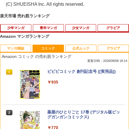
(C) SHUEISHA Inc. All rights reserved.
楽天市場 売れ筋ランキング
少年マンガ
青年マンガ
少女マンガ
グラビア
Amazon マンガランキング
マンガ雑誌
コミック
公式ムック
グラビア
HUNTER×HUNTER モノクロ版 37 【電
転生したらスライムだった件 クレイマ
きみが死ぬまで恋をしたい（1） 【電子
【特典】GIANNA Plus #11 cover 池崎
1
1
1
1
子書籍】[ 冨樫義博 ]
ンREVENGE（9） （シリウスKC） [ カ
書籍】[ あおのなち ]
理人＆木村柾哉(片観音ピンナップ)
Amazon コミック の売れ筋ランキング
ジカ 航 ]
更新日時：2026/08/08 18:14
￥502
￥748
￥1,980
￥792
週刊少年サンデー 2026年36・37合併号
ビビビコミック 創刊記念号 ([実用品])
1
1
（2026年8月5日発売号） [雑誌]
￥935
￥379
HUNTER×HUNTER モノクロ版 38 【電
【送料無料】火の神さまの掃除人です
【特典】GIANNA HOMMES ISSUE05 c
胚培養士（はいばいようし）ミズイロ〜
2
2
2
2
子書籍】[ 冨樫義博 ]
が、いつの間にか花嫁として溺愛されて
over 本田響矢(B4サイズ両面フォトカー
不妊治療のスペシャリスト〜（11） 【電
います 7／浅木伊都／山田こもも
ド)
子書籍】[ おかざき真里 ]
￥543
￥770
￥2,200
週刊少年マガジン 2026年36・37号[202
薬屋のひとりごと 17巻 (デジタル版ビッ
￥869
2
2
6年8月5日発売] [雑誌]
グガンガンコミックス)
￥400
￥770