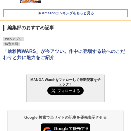
Amazonランキングをもっと見る
編集部のおすすめ記事
F.S.S. EPISODES of 40th MEMORIAL
日向坂46 藤嶌果歩 1st写真集 果実の歩
Web/アプリ
1
1
幅
特別企画
￥3,630
「幼稚園WARS」が今アツい。作中に登場する銃へのこだ
￥2,640
わりと共に魅力をご紹介
攻殻機動隊 (1) KCデラックス
2
MANGA Watchをフォローして最新記事をチ
髙野真央1st写真集 まおのこと、
2
￥1,650
ェック！
￥3,630
呪術廻戦≡ 3 (ジャンプコミックス)
3
Google 検索で当サイトの記事を優先表示させる
溝端葵 1st写真集 「あおいままで。」
3
￥572