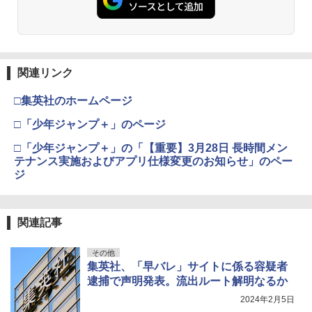
￥3,630
攻殻機動隊 (2) KCデラックス
4
関連リンク
伊藤彩沙 写真集 アヤサージュ
4
￥-
□集英社のホームページ
￥3,822
□「少年ジャンプ＋」のページ
□「少年ジャンプ＋」の「【重要】3月28日 長時間メン
五時
5
テナンス実施およびアプリ仕様変更のお知らせ」のペー
村重杏奈写真集「あんな」
ジ
5
￥1,870
￥3,300
関連記事
その他
集英社、「早バレ」サイトに係る容疑者
逮捕で声明発表。流出ルート解明なるか
2024年2月5日