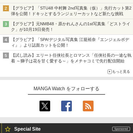
タイトルは「offcourt（オフコート）」に決定
【グラビア】「STU48 中村舞 2nd写真集（仮）」先行カット第2
弾を公開！ドキッとするランジェリーカットなど新たな挑戦
【グラビア】元NMB48・原かれんさんの1st写真集「どストライ
ク」が10月19日発売！
【グラビア】「SPA!デジタル写真集 江籠裕奈『エンジェルボデ
ィ』」より誌面カットを公開！
【試し読み】エリート任侠社長とロマンス「任侠社長の一途な執
着 ～獅子は花を甘く愛する～」をメチャコミで先行配信開始
もっと見る
MANGA Watch をフォローする
Special Site