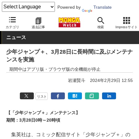
Powered by
Translate
MANGA Watch
Web/アプリ
少年ジャンプ＋
カテゴリ
過去記事
検索
Impressサイト
ニュース
少年ジャンプ＋、3月28日に長時間に及ぶメンテナ
ンスを実施
期間中はアプリ版・ブラウザ版の全機能が停止
岩瀬賢斗
2024年2月29日 12:55
リスト
【「少年ジャンプ＋」メンテナンス】
期間：3月28日0時～20時頃
集英社は、コミック配信サイト「少年ジャンプ＋」の