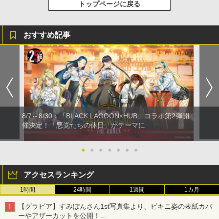
トップページに戻る
おすすめ記事
8/7～8/30：「BLACK LAGOON×HUB」コラボ第2弾開
催決定！「悪党たちの休日」がテーマに
●
●
●
●
●
●
●
アクセスランキング
1時間
24時間
1週間
1カ月
【グラビア】すみぽんさん1st写真集より、ビキニ姿の表紙カバ
ーやアザーカットを公開！