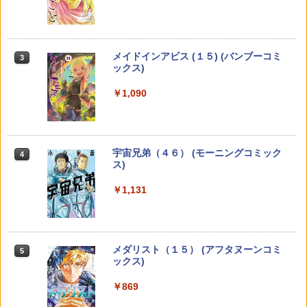
怪物事変 25 【電子書籍】[ 藍本松 ]
営業部の高杉さんは心臓に悪い 3 （花と
【特典】GIANNA HOMMES ISSUE05 c
3
GIANT KILLING（70） 【電子書籍】[
3
3
3
ゆめコミックススペシャル） [ eruko ]
over 山中柔太朗(B4サイズ両面ピンナッ
ツジトモ ]
プ)
￥572
￥792
￥869
COMIC快楽天 2026年 09月号 [雑誌]
メイドインアビス (１５) (バンブーコミ
￥2,200
3
3
ックス)
￥990
￥1,090
あかね噺 23 【電子書籍】[ 末永裕樹 ]
きみが死ぬまで恋をしたい side stories
4
ゲーム オブ ファミリア-家族戦記- 1
【楽天ブックス限定特典】佐野勇斗写真
4
4
4
【イラスト特典付】 【電子書籍】[ あお
7 【電子書籍】[ 山口 ミコト ]
集「Here, Now!」(限定カバー) [ 佐野勇
のなち ]
￥572
斗 ]
￥924
週刊少年マガジン 2026年35号[2026年7
宇宙兄弟（４６） (モーニングコミック
￥814
4
4
￥3,300
月29日発売] [雑誌]
ス)
￥400
￥1,131
ワンパンマン 37 【電子書籍】[ ONE ]
5
死亡遊戯で飯を食う。（6） 【電子書
きみが死ぬまで恋をしたい（8）【イラ
永瀬廉 プレミアムBOX【初回限定版】
5
5
5
籍】[ 万歳寿大宴会 ]
スト特典付】 【電子書籍】[ あおのなち
（仮） [ 永瀬廉 ]
￥572
]
￥924
￥8,800
【電子版】ガンダムエース ２０２６年
メダリスト（１５） (アフタヌーンコミ
5
5
￥814
９月号 Ｎｏ．２８９ [雑誌]
ックス)
￥800
￥869