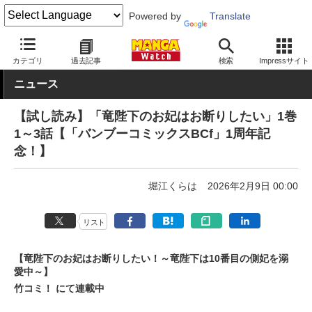
Powered by
Translate
MANGA Watch
フェア
カテゴリ
過去記事
検索
Impressサイト
ニュース
【試し読み】「竜陛下のお妃はお断りしたい」1巻
1～3話【「バンブーコミックスBCf」1周年記
念！】
堀江くらは
2026年2月9日 00:00
リスト
【竜陛下のお妃はお断りしたい！～竜陛下は10番目の側妃を溺
愛中～】
竹コミ！ にて連載中