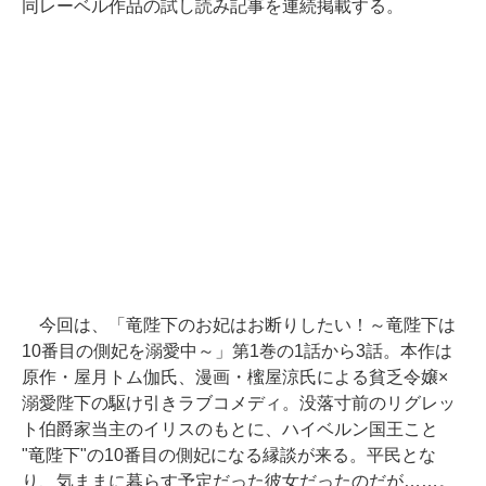
同レーベル作品の試し読み記事を連続掲載する。
今回は、「竜陛下のお妃はお断りしたい！～竜陛下は
10番目の側妃を溺愛中～」第1巻の1話から3話。本作は
原作・屋月トム伽氏、漫画・櫁屋涼氏による貧乏令嬢×
溺愛陛下の駆け引きラブコメディ。没落寸前のリグレッ
ト伯爵家当主のイリスのもとに、ハイベルン国王こと
"竜陛下"の10番目の側妃になる縁談が来る。平民とな
り、気ままに暮らす予定だった彼女だったのだが……。