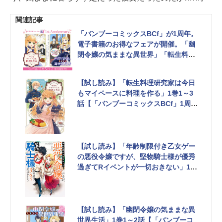
関連記事
「バンブーコミックスBCf」が1周年。
電子書籍のお得なフェアが開催。「幽
閉令嬢の気ままな異世界」「転生料理
研究家は今日もマイペースに料理を作
る」最新刊も同日発売！
【試し読み】「転生料理研究家は今日
もマイペースに料理を作る」1巻1～3
話【「バンブーコミックスBCf」1周年
記念！】
【試し読み】「年齢制限付き乙女ゲー
の悪役令嬢ですが、堅物騎士様が優秀
過ぎてRイベントが一切おきない」1巻
1～3話【「バンブーコミックスBCf」1
周年記念！】
【試し読み】「幽閉令嬢の気ままな異
世界生活」1巻1～2話【「バンブーコ