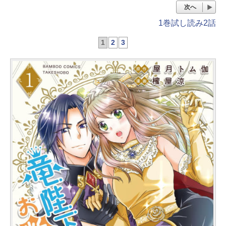
次へ
1巻試し読み2話
1
2
3