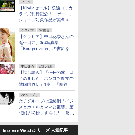
セール
【Kindleセール】続編コミカ
ライズ刊行記念！「ゲート」
シリーズ対象作品が無料＆最
大80%オフ！
グラビア
写真集
【グラビア】中田花奈さんの
誕生日に、3rd写真集
「Bougainvillea」の書影を公
開
本日発売
試し読み
【試し読み】「信長の嫁、は
じめました ポンコツ魔女の
戦国内政伝」1巻、「魔剣の
花嫁 -ヴァルキュリア-」1巻
Web/アプリ
本日発売
女子グループの連絡網「イジ
メとカエルとママと復讐」第
4話1が公開。再会した同級生
は……
Impress Watchシリーズ 人気記事