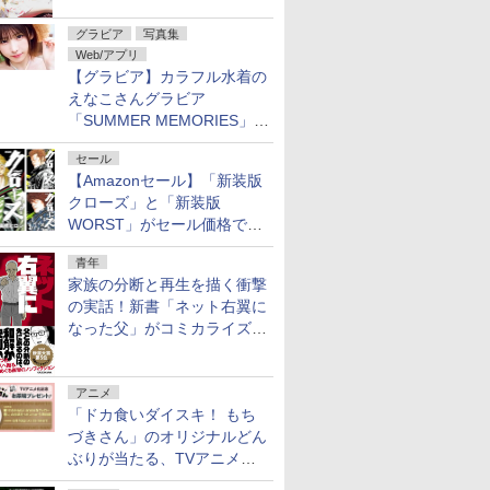
グラビア
写真集
Web/アプリ
【グラビア】カラフル水着の
えなこさんグラビア
「SUMMER MEMORIES」を
ヤングアニマルWebで公開中
セール
【Amazonセール】「新装版
クローズ」と「新装版
WORST」がセール価格で販
売中！
青年
家族の分断と再生を描く衝撃
の実話！新書「ネット右翼に
なった父」がコミカライズ。
9月30日発売
アニメ
「ドカ食いダイスキ！ もち
づきさん」のオリジナルどん
ぶりが当たる、TVアニメ公
式Xキャンペーンが開催中！