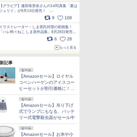
犬たちへ… pic.x.com/hEr88DgVyD
【グラビア】逢田珠里依さんの1st写真集「夏は
ジュリイ」が9月13日発売！
pic.x.com/9ampGWAO1t
9
108
イラストレーター・しま原氏待望の初画集！
「ハレ時々ねこ しま原作品集」8月28日発売
pic.x.com/zj5aobjUSp
6
28
もっと見る
新記事
セール
【Amazonセール】ロイヤル
コペンハーゲンのアイスコー
ヒーセットが割引価格に！夏
のギフトに最適！
セール
【Amazonセール】吊り下げ
式でランプにもなる、バッテ
リー式電撃殺虫器がセール中
セール
【Amazonセール】お米や小