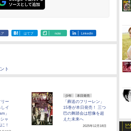
ェア
はてブ
note
LinkedIn
ウント
少年
本日発売
フリー
「葬送のフリーレン」
ろしイ
15巻が本日発売！ 三つ
am」
巴の舞踏会は想像を超
ペシャ
えた未来へ
紙に！
2025年12月18日