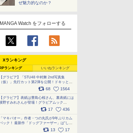
ぜ魅力的なのか？
MANGA Watch をフォローする
Xランキング
RPランキング
いいねランキング
【グラビア】「STU48 中村舞 2nd写真集
（仮）」先行カット第2弾を公開！ドキッとす
るランジェリーカットなど新たな挑戦
68
1564
pic.x.com/9uvxXReveK
【グラビア】表紙は豊島心桜さん、裏表紙には
横野すみれさんが登場！グラビアムック
「PARADE」2026夏号が本日発売
17
436
pic.x.com/hYZlU1GBwl
「マキバオー」作者・つの丸氏が9年ぶりカム
バック！ 最新作「ドッグファーザー」は“しゃ
べらない動物”とのリアルな暮らしを描く 「も
13
17
うこれ以上の幸せはない」……一緒に暮らす愛