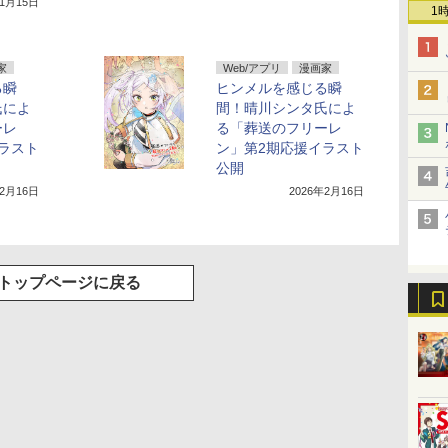
年1月15日
1
家
Web/アプリ
漫画家
る瞬
ヒンメルを感じる瞬
氏によ
間！晴川シンタ氏によ
ーレ
る「葬送のフリーレ
ラスト
ン」第2期応援イラスト
公開
年2月16日
2026年2月16日
トップページに戻る