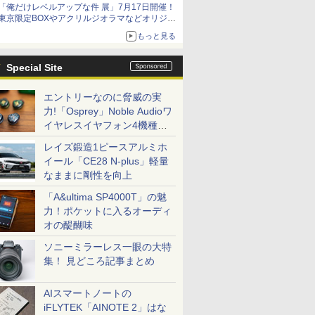
「俺だけレベルアップな件 展」7月17日開催！
東京限定BOXやアクリルジオラマなどオリジナ
ルグッズ情報が公開！
もっと見る
Special Site
エントリーなのに脅威の実
力!「Osprey」Noble Audioワ
イヤレスイヤフォン4機種を
一気に聴く
レイズ鍛造1ピースアルミホ
イール「CE28 N-plus」軽量
なままに剛性を向上
「A&ultima SP4000T」の魅
力！ポケットに入るオーディ
オの醍醐味
ソニーミラーレス一眼の大特
集！ 見どころ記事まとめ
AIスマートノートの
iFLYTEK「AINOTE 2」はな