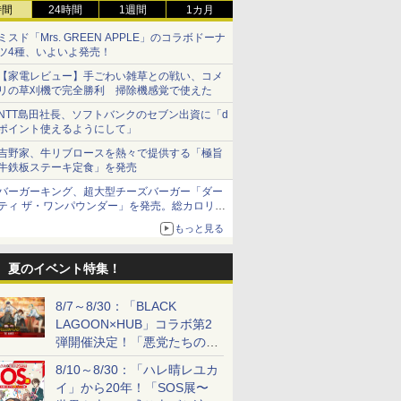
時間
24時間
1週間
1カ月
ミスド「Mrs. GREEN APPLE」のコラボドーナ
ツ4種、いよいよ発売！
【家電レビュー】手ごわい雑草との戦い、コメ
リの草刈機で完全勝利 掃除機感覚で使えた
NTT島田社長、ソフトバンクのセブン出資に「d
ポイント使えるようにして」
吉野家、牛リブロースを熱々で提供する「極旨
牛鉄板ステーキ定食」を発売
バーガーキング、超大型チーズバーガー「ダー
ティ ザ・ワンパウンダー」を発売。総カロリー
約1656kcal、総重量約527g！
もっと見る
夏のイベント特集！
8/7～8/30：「BLACK
LAGOON×HUB」コラボ第2
弾開催決定！「悪党たちの休
日」がテーマに
8/10～8/30：「ハレ晴レユカ
イ」から20年！「SOS展〜