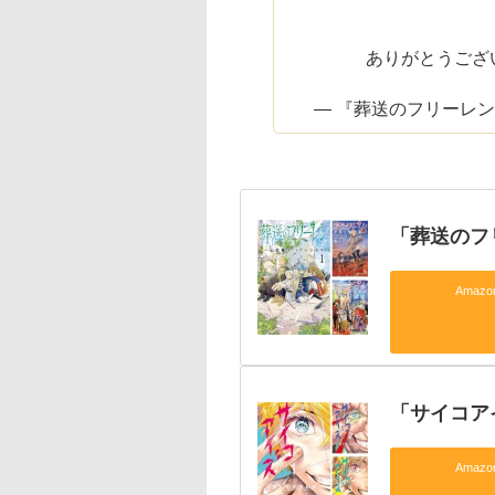
ありがとうござ
— 『葬送のフリーレン』公
「葬送のフ
Amaz
「サイコア
Amaz