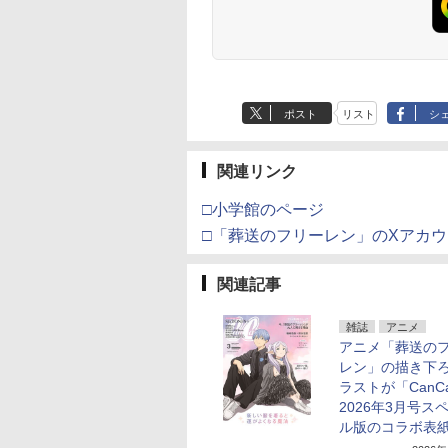
ポスト
リスト
シ
関連リンク
□小学館のページ
□「葬送のフリーレン」のXアカ
関連記事
雑誌
アニメ
アニメ「葬送の
レン」の描き下
ラストが「CanC
2026年3月号ス
ル版のコラボ表