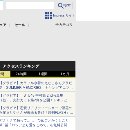
Impress サイト
全カテゴリ
ェア
セール
アクセスランキング
時間
24時間
1週間
1カ月
【グラビア】カラフル水着のえなこさんグラビ
ア「SUMMER MEMORIES」をヤングアニマル
Webで公開中
【グラビア】「STU48 中村舞 2nd写真集
（仮）」先行カット第2弾を公開！ドキッとす
るランジェリーカットなど新たな挑戦
【グラビア】恋愛リアリティーショーで話題の
永尾まりやさんが表紙＆巻頭「週刊FLASH」6
月2日号本日発売
どさくさで触って……「ひめごとかくしごと」
第9話「ロシアより愛をこめて」を無料公開。
夕鶴のモヤモヤ