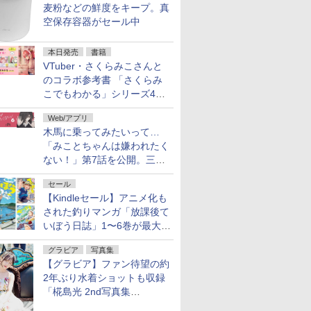
麦粉などの鮮度をキープ。真
空保存容器がセール中
本日発売
書籍
VTuber・さくらみこさんと
のコラボ参考書 「さくらみ
こでもわかる」シリーズ4冊
が本日発売！
Web/アプリ
木馬に乗ってみたいって…
「みことちゃんは嫌われたく
ない！」第7話を公開。三角
じゃない方か
セール
【Kindleセール】アニメ化も
された釣りマンガ「放課後て
いぼう日誌」1〜6巻が最大
50％オフのセール中！
グラビア
写真集
【グラビア】ファン待望の約
2年ぶり水着ショットも収録
「椛島光 2nd写真集
Ortensia」予約受付開始