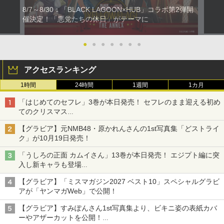
8/7～8/30：「BLACK LAGOON×HUB」コラボ第2弾開
催決定！「悪党たちの休日」がテーマに
●
●
●
●
●
●
●
アクセスランキング
1時間
24時間
1週間
1カ月
「はじめてのセフレ」3巻が本日発売！ セフレのまま迎える初め
てのクリスマス
一生懸命デートプランを考えるも、想定外の出来事が……
【グラビア】元NMB48・原かれんさんの1st写真集「どストライ
ク」が10月19日発売！
「うしろの正面 カムイさん」13巻が本日発売！ エジプト編に突
入し新キャラも登場
TVアニメ放送中の“前代未聞”な除霊コメディ
【グラビア】「ミスマガジン2027 ベスト10」スペシャルグラビ
アが「ヤンマガWeb」で公開！
【グラビア】すみぽんさん1st写真集より、ビキニ姿の表紙カバ
ーやアザーカットを公開！