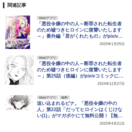
関連記事
Web/アプリ
「悪役令嬢の中の人～断罪された転生者
のため嘘つきヒロインに復讐いたします
～」番外編「君がくれたもの」がpixivコ
ミックにて公開【最新話】
2025年1月25日
Web/アプリ
「悪役令嬢の中の人～断罪された転生者
のため嘘つきヒロインに復讐いたします
～」第25話（後編）がpixivコミックにて
公開【最新話】
2024年12月27日
Web/アプリ
無料
追い込まれるピナ。「悪役令嬢の中の
人」第22話「だってヒロインはくじけな
い(1)」がマガポケにて無料公開！【無
料】
2025年4月21日