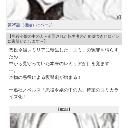
第25話（後編）のページ
【悪役令嬢の中の人～断罪された転生者のため嘘つきヒロイン
に復讐いたします～】
悪役令嬢レミリアに転生した「エミ」の冤罪を晴らす
ため、
中から見守っていた本来のレミリアが目を覚ます―
―。
本物の悪役による復讐劇が始まる！
一迅社ノベルス「悪役令嬢の中の人」待望のコミカラ
イズ化！
【第1話】