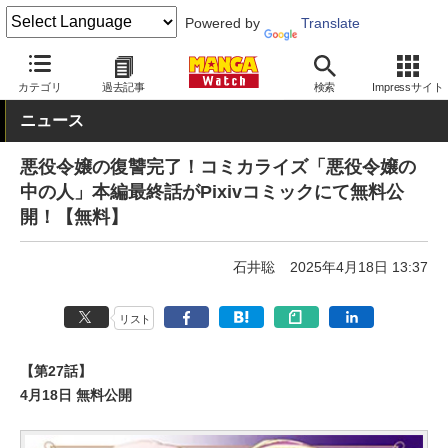
Powered by
Translate
MANGA Watch
Web/アプリ
マガポケ
カテゴリ
過去記事
検索
Impressサイト
ニュース
悪役令嬢の復讐完了！コミカライズ「悪役令嬢の
中の人」本編最終話がPixivコミックにて無料公
開！【無料】
石井聡
2025年4月18日 13:37
リスト
【第27話】
4月18日 無料公開