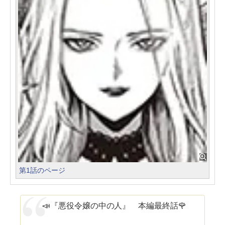
第1話のページ
📣『悪役令嬢の中の人』 本編最終話🌹