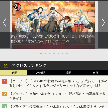
8/7～8/30：「BLACK LAGOON×HUB」コラボ第2弾開
催決定！「悪党たちの休日」がテーマに
●
●
●
●
●
●
●
アクセスランキング
1時間
24時間
1週間
1カ月
【グラビア】「STU48 中村舞 2nd写真集（仮）」先行カット第2
弾を公開！ドキッとするランジェリーカットなど新たな挑戦
【グラビア】令和の“爆美女”モデル・中野恵那さんの写真集が発
売決定！
【グラビア】桜庭奈緒さんや水夏らむねさんの水着姿！ ヤンチ