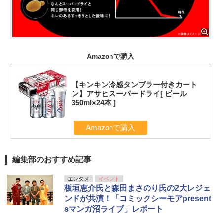
Amazonで購入
【キンキン冷感タンブラー付きカート
ン】アサヒスーパードライ[ ビール
350ml×24本 ]
Amazonで購入
編集部のおすすめ記事
エンタメ
イベント
板垣恵介氏と森田まさのり氏の2大レジェ
ンドが共演！「コミックシーモアpresent
sマンガ沼ライブ」レポート