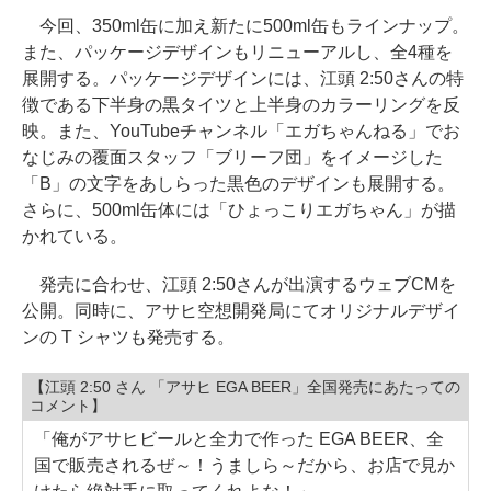
今回、350ml缶に加え新たに500ml缶もラインナップ。
また、パッケージデザインもリニューアルし、全4種を
展開する。パッケージデザインには、江頭 2:50さんの特
徴である下半身の黒タイツと上半身のカラーリングを反
映。また、YouTubeチャンネル「エガちゃんねる」でお
なじみの覆面スタッフ「ブリーフ団」をイメージした
「B」の文字をあしらった黒色のデザインも展開する。
さらに、500ml缶体には「ひょっこりエガちゃん」が描
かれている。
発売に合わせ、江頭 2:50さんが出演するウェブCMを
公開。同時に、アサヒ空想開発局にてオリジナルデザイ
ンの T シャツも発売する。
【江頭 2:50 さん 「アサヒ EGA BEER」全国発売にあたっての
コメント】
「俺がアサヒビールと全力で作った EGA BEER、全
国で販売されるぜ～！うましら～だから、お店で見か