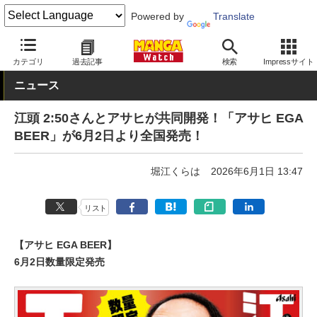
Powered by
Translate
MANGA Watch
エンタメ
カテゴリ
過去記事
検索
Impressサイト
ニュース
江頭 2:50さんとアサヒが共同開発！「アサヒ EGA
BEER」が6月2日より全国発売！
堀江くらは
2026年6月1日 13:47
リスト
【アサヒ EGA BEER】
6月2日数量限定発売