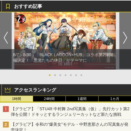
おすすめ記事
8/7～8/30：「BLACK LAGOON×HUB」コラボ第2弾開
催決定！「悪党たちの休日」がテーマに
●
●
●
●
●
●
●
アクセスランキング
1時間
24時間
1週間
1カ月
【グラビア】「STU48 中村舞 2nd写真集（仮）」先行カット第2
弾を公開！ドキッとするランジェリーカットなど新たな挑戦
【グラビア】令和の“爆美女”モデル・中野恵那さんの写真集が発
売決定！