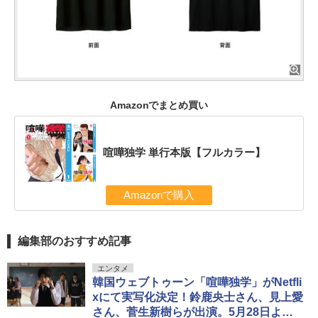
Amazonでまとめ買い
喧嘩独学 単行本版【フルカラー】
Amazonで購入
編集部のおすすめ記事
エンタメ
韓国ウェブトゥーン「喧嘩独学」がNetfli
xにて実写化決定！鈴鹿央士さん、見上愛
さん、菅生新樹らが出演。5月28日より