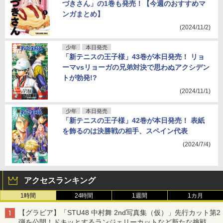
づきさん」の1巻も発売！【今週のおすすめマ
ンガまとめ】
(2024/11/2)
少年
本日発売
「新テニスの王子様」43巻が本日発売！ リョ
ーマvsリョーガの兄弟対決で思わぬアクシデン
トが勃発!?
(2024/11/1)
少年
本日発売
「新テニスの王子様」42巻が本日発売！ 表紙
を飾るのは決勝戦の相手、スペイン代表
(2024/7/4)
アクセスランキング
1時間
24時間
1週間
1カ月
【グラビア】「STU48 中村舞 2nd写真集（仮）」先行カット第2
弾を公開！ドキッとするランジェリーカットなど新たな挑戦