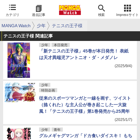
カテゴリ
過去記事
検索
Impressサイト
MANGA Watch
少年
テニスの王子様
テニスの王子様 関連記事
少年
本日発売
「新テニスの王子様」45巻が本日発売！ 表紙
は天才異端児アントニオ・ダ・メダノレ
(2025/9/4)
少年
特別企画
従来のスポーツマンガと一線を画す、ツイスト
（捻くれた）な主人公が巻き起こした一大旋
風！「テニスの王子様」第1巻発売から25周年
(2025/1/7)
少年
青年
グルメギャグマンガ「ドカ食いダイスキ！ もち