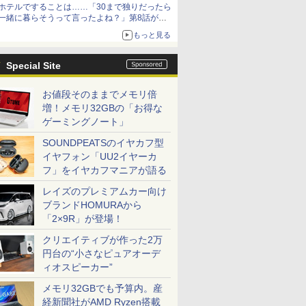
ホテルですることは……「30まで独りだったら
一緒に暮らそうって言ったよね？」第8話が無
料公開。一緒にお風呂！
もっと見る
Special Site
お値段そのままでメモリ倍
増！メモリ32GBの「お得な
ゲーミングノート」
SOUNDPEATSのイヤカフ型
イヤフォン「UU2イヤーカ
フ」をイヤカフマニアが語る
レイズのプレミアムカー向け
ブランドHOMURAから
「2×9R」が登場！
クリエイティブが作った2万
円台の“小さなピュアオーデ
ィオスピーカー”
メモリ32GBでも予算内。産
経新聞社がAMD Ryzen搭載