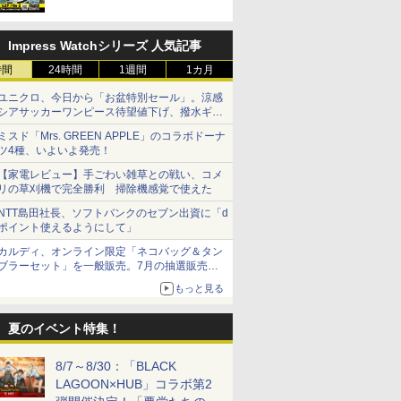
Impress Watchシリーズ 人気記事
時間
24時間
1週間
1カ月
ユニクロ、今日から「お盆特別セール」。涼感
シアサッカーワンピース待望値下げ、撥水ギア
ショーツは1990円に
ミスド「Mrs. GREEN APPLE」のコラボドーナ
ツ4種、いよいよ発売！
【家電レビュー】手ごわい雑草との戦い、コメ
リの草刈機で完全勝利 掃除機感覚で使えた
NTT島田社長、ソフトバンクのセブン出資に「d
ポイント使えるようにして」
カルディ、オンライン限定「ネコバッグ＆タン
ブラーセット」を一般販売。7月の抽選販売の
当選無効分
もっと見る
夏のイベント特集！
8/7～8/30：「BLACK
LAGOON×HUB」コラボ第2