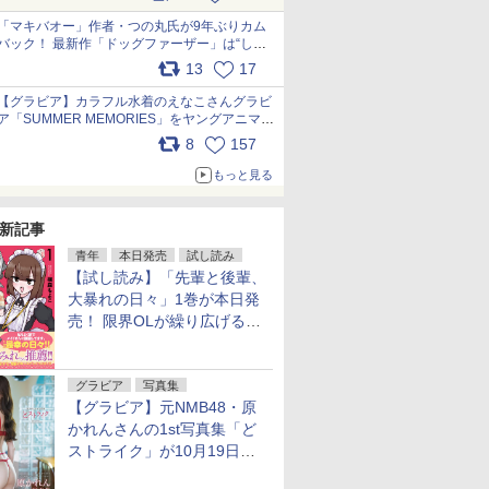
pic.x.com/9nJQY0jUYz
「マキバオー」作者・つの丸氏が9年ぶりカム
バック！ 最新作「ドッグファーザー」は“しゃ
べらない動物”とのリアルな暮らしを描く 「も
13
17
うこれ以上の幸せはない」……一緒に暮らす愛
犬たちへ… pic.x.com/hEr88DgVyD
【グラビア】カラフル水着のえなこさんグラビ
ア「SUMMER MEMORIES」をヤングアニマル
Webで公開中 pic.x.com/wdmmjZ7DnV
8
157
もっと見る
新記事
青年
本日発売
試し読み
【試し読み】「先輩と後輩、
大暴れの日々」1巻が本日発
売！ 限界OLが繰り広げる禁
断のロールプレイ
グラビア
写真集
【グラビア】元NMB48・原
かれんさんの1st写真集「ど
ストライク」が10月19日発
売！