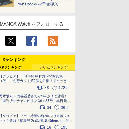
dynabookを2千台導入
MANGA Watch をフォローする
Xランキング
RPランキング
いいねランキング
【グラビア】「STU48 中村舞 2nd写真集
（仮）」先行カット第2弾を公開！ドキッとす
るランジェリーカットなど新たな挑戦
78
1729
pic.x.com/9uvxXReveK
乃木坂46・賀喜遥香さんが5年ぶりに登場！
「週刊少年チャンピオン 36＋37号」本日発
売 pic.x.com/2Mo85ZlRvK
34
363
【グラビア】ファン待望の約2年ぶり水着ショ
ットも収録「椛島光 2nd写真集 Ortensia」予約
受付開始 10月30日発売
16
198