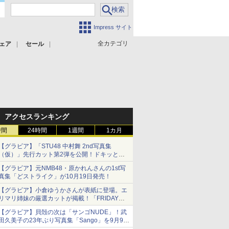
Impress サイト
全カテゴリ
ェア
セール
アクセスランキング
時間
24時間
1週間
1カ月
【グラビア】「STU48 中村舞 2nd写真集
（仮）」先行カット第2弾を公開！ドキッとす
るランジェリーカットなど新たな挑戦
【グラビア】元NMB48・原かれんさんの1st写
真集「どストライク」が10月19日発売！
【グラビア】小倉ゆうかさんが表紙に登場。エ
リマリ姉妹の厳選カットが掲載！「FRIDAY
2026年8⽉21・28日号」本日発売
【グラビア】貝殻の次は「サンゴNUDE」！武
田久美子の23年ぶり写真集「Sango」を9月9日
に発売