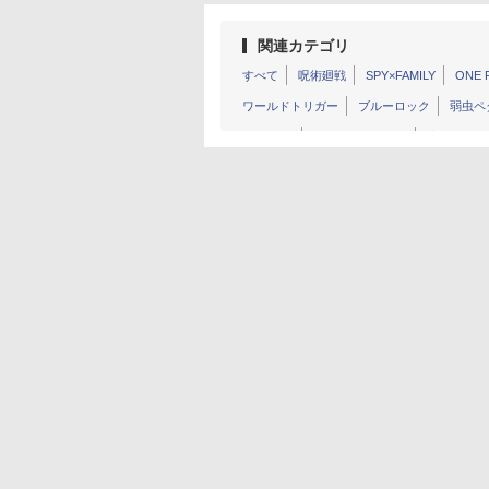
関連カテゴリ
すべて
呪術廻戦
SPY×FAMILY
ONE 
ワールドトリガー
ブルーロック
弱虫ペ
NARUTO
金色のガッシュ !!
魔入りまし
からかい上手の高木さん
SLAM DUNK
無職転生
名探偵コナン
異世界おじさん
古見さんは、コミュ症です。
五等分の花
シティーハンター
ダンダダン
イジらな