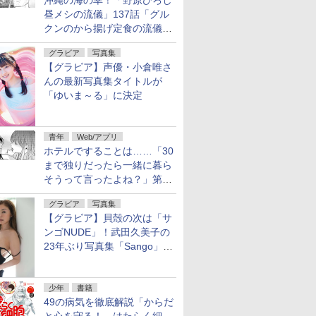
沖縄の海の幸！「野原ひろし
昼メシの流儀」137話「グル
クンのから揚げ定食の流儀」
が無料公開
グラビア
写真集
【グラビア】声優・小倉唯さ
んの最新写真集タイトルが
「ゆいま～る」に決定
青年
Web/アプリ
ホテルですることは……「30
まで独りだったら一緒に暮ら
そうって言ったよね？」第8
話が無料公開。一緒にお風
グラビア
写真集
呂！
【グラビア】貝殻の次は「サ
ンゴNUDE」！武田久美子の
23年ぶり写真集「Sango」を
9月9日に発売
少年
書籍
49の病気を徹底解説「からだ