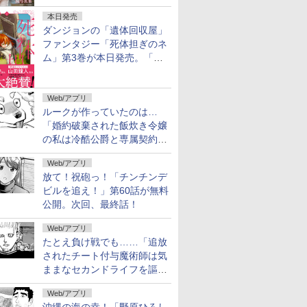
本日発売
ダンジョンの「遺体回収屋」
ファンタジー「死体担ぎのネ
ム」第3巻が本日発売。「フ
リーレン」＆「不滅のあなた
へ」著者の推薦コメントも
Web/アプリ
ルークが作っていたのは…
「婚約破棄された飯炊き令嬢
の私は冷酷公爵と専属契約し
ました」の「おまけ24」が無
Web/アプリ
料公開
放て！祝砲っ！「チンチンデ
ビルを追え！」第60話が無料
公開。次回、最終話！
Web/アプリ
たとえ負け戦でも……「追放
されたチート付与魔術師は気
ままなセカンドライフを謳歌
する。」第92話が無料公開。
Web/アプリ
2人の忠臣