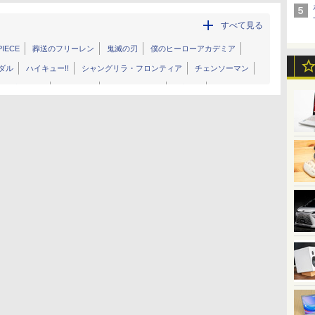
すべて見る
PIECE
葬送のフリーレン
鬼滅の刃
僕のヒーローアカデミア
ダル
ハイキュー!!
シャングリラ・フロンティア
チェンソーマン
た！入間くん
Dr.STONE
ドラゴンボール
怪獣8号
銀魂
ジョジョの奇妙な冒険
ブラッククローバー
ゴルゴ13
俺だけレベルアップな件
マッシュル
幽☆遊☆白書
嫁
キン肉マン
姫様拷問の時間です
幼稚園WARS
いで長瀞さん
よふかしのうた
メイドインアビス
黒子のバスケ