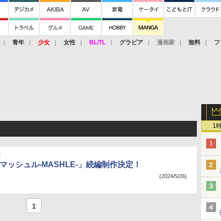
青年
少女
女性
BL/TL
グラビア
漫画家
無料
フ
1
マッシュル-MASHLE-」続編制作決定！
(2024/5/26)
1