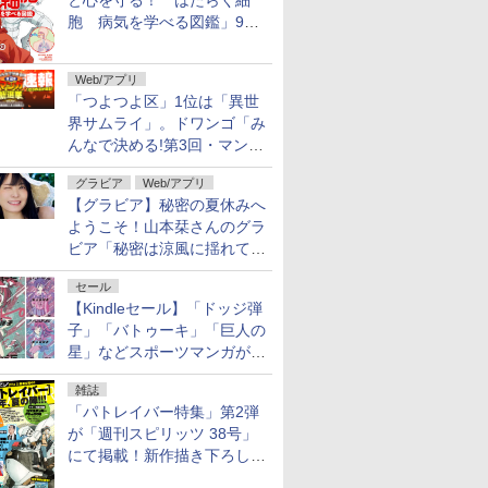
と心を守る！ はたらく細
胞 病気を学べる図鑑」9月
10日発売
Web/アプリ
「つよつよ区」1位は「異世
界サムライ」。ドワンゴ「み
んなで決める!第3回・マンガ
総選挙」の一般投票結果を発
グラビア
Web/アプリ
表
【グラビア】秘密の夏休みへ
ようこそ！山本栞さんのグラ
ビア「秘密は涼風に揺れて」
がヤングアニマルWebで公開
セール
【Kindleセール】「ドッジ弾
子」「バトゥーキ」「巨人の
星」などスポーツマンガが実
質半額！「Amazonマンガ毎
雑誌
週末セール」で50％ポイント
「パトレイバー特集」第2弾
還元！
が「週刊スピリッツ 38号」
にて掲載！新作描き下ろし読
切第2弾も