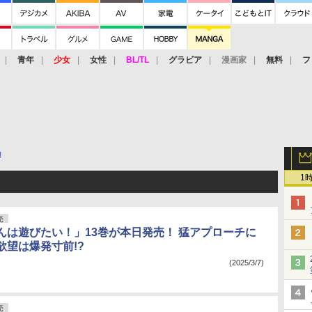
青年
少女
女性
BL/TL
グラビア
漫画家
無料
フ
!
1
売
んは遊びたい！」13巻が本日発売！ 猛アプローチに
欲望は爆発寸前!?
(2025/3/7)
売