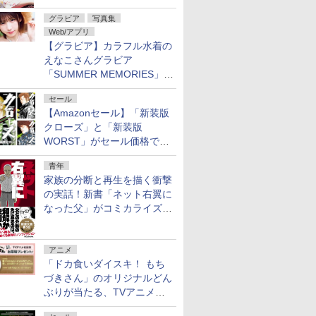
グラビア
写真集
Web/アプリ
【グラビア】カラフル水着の
えなこさんグラビア
「SUMMER MEMORIES」を
ヤングアニマルWebで公開中
セール
【Amazonセール】「新装版
クローズ」と「新装版
WORST」がセール価格で販
売中！
青年
家族の分断と再生を描く衝撃
の実話！新書「ネット右翼に
なった父」がコミカライズ。
9月30日発売
アニメ
「ドカ食いダイスキ！ もち
づきさん」のオリジナルどん
ぶりが当たる、TVアニメ公
式Xキャンペーンが開催中！