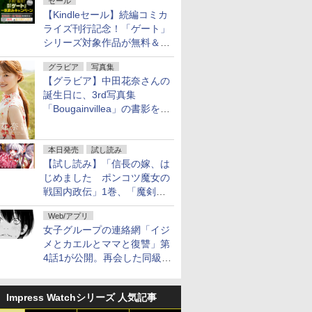
セール
【Kindleセール】続編コミカ
ライズ刊行記念！「ゲート」
シリーズ対象作品が無料＆最
大80%オフ！
グラビア
写真集
【グラビア】中田花奈さんの
誕生日に、3rd写真集
「Bougainvillea」の書影を公
開
本日発売
試し読み
【試し読み】「信長の嫁、は
じめました ポンコツ魔女の
戦国内政伝」1巻、「魔剣の
花嫁 -ヴァルキュリア-」1巻
Web/アプリ
本日発売
女子グループの連絡網「イジ
メとカエルとママと復讐」第
4話1が公開。再会した同級生
は……
Impress Watchシリーズ 人気記事