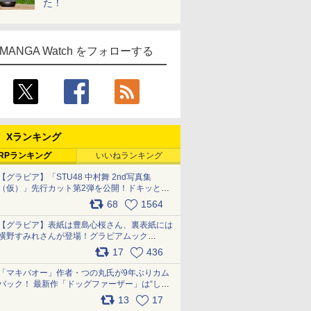
た！
MANGA Watch をフォローする
Xランキング
RPランキング
いいねランキング
【グラビア】「STU48 中村舞 2nd写真集
（仮）」先行カット第2弾を公開！ドキッとす
るランジェリーカットなど新たな挑戦
68
1564
pic.x.com/9uvxXReveK
【グラビア】表紙は豊島心桜さん、裏表紙には
横野すみれさんが登場！グラビアムック
「PARADE」2026夏号が本日発売
17
436
pic.x.com/hYZlU1GBwl
「マキバオー」作者・つの丸氏が9年ぶりカム
バック！ 最新作「ドッグファーザー」は“しゃ
べらない動物”とのリアルな暮らしを描く 「も
13
17
うこれ以上の幸せはない」……一緒に暮らす愛