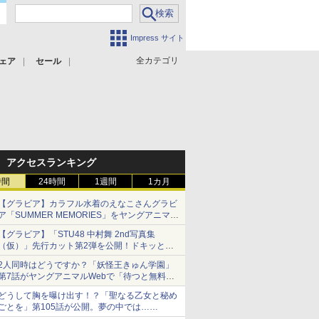
Impress サイト
全カテゴリ
ェア
セール
アクセスランキング
時間
24時間
1週間
1カ月
【グラビア】カラフル水着のえなこさんグラビ
ア「SUMMER MEMORIES」をヤングアニマル
Webで公開中
【グラビア】「STU48 中村舞 2nd写真集
（仮）」先行カット第2弾を公開！ドキッとす
るランジェリーカットなど新たな挑戦
2人同時はどうですか？「妖怪王きゅん学園」
第7話がヤングアニマルWebで「待つと無料」
に！
どうして胸を曝け出す！？「聖なる乙女と秘め
ごとを」第105話が公開。夢の中では……