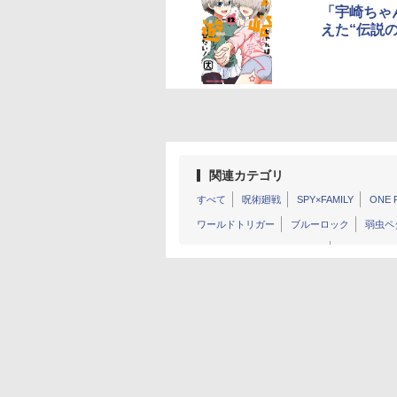
「宇崎ちゃ
えた“伝説
関連カテゴリ
すべて
呪術廻戦
SPY×FAMILY
ONE 
ワールドトリガー
ブルーロック
弱虫ペ
シャングリラ・フロンティア
チェンソー
魔入りました！入間くん
Dr.STONE
ド
SLAM DUNK
銀魂
ジョジョの奇妙な冒
七つの大罪
異世界おじさん
テニスの王
幽☆遊☆白書
灼熱カバディ
古見さんは
幼稚園WARS
アイシールド21
シティー