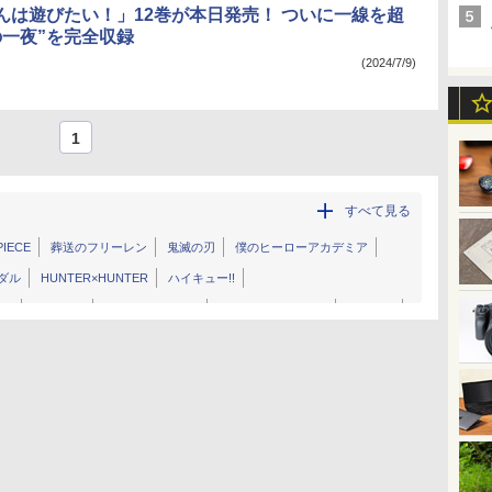
んは遊びたい！」12巻が本日発売！ ついに一線を超
の一夜”を完全収録
(2024/7/9)
1
すべて見る
PIECE
葬送のフリーレン
鬼滅の刃
僕のヒーローアカデミア
ダル
HUNTER×HUNTER
ハイキュー!!
マン
NARUTO
金色のガッシュ !!
約束のネバーランド
BLEACH
ラゴンボール
はじめの一歩
怪獣8号
からかい上手の高木さん
険
ブラッククローバー
ゴルゴ13
無職転生
名探偵コナン
子様
俺だけレベルアップな件
マッシュル
らんま1/2
、コミュ症です。
五等分の花嫁
キン肉マン
姫様拷問の時間です
ハンター
ダンダダン
株式会社マジルミエ
ルリドラゴン