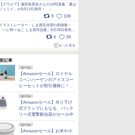
犬たちへ… pic.x.com/hEr88DgVyD
【グラビア】逢田珠里依さんの1st写真集「夏は
ジュリイ」が9月13日発売！
pic.x.com/9ampGWAO1t
9
108
イラストレーター・しま原氏待望の初画集！
「ハレ時々ねこ しま原作品集」8月28日発売
pic.x.com/zj5aobjUSp
6
28
もっと見る
新記事
セール
【Amazonセール】ロイヤル
コペンハーゲンのアイスコー
ヒーセットが割引価格に！夏
のギフトに最適！
セール
【Amazonセール】吊り下げ
式でランプにもなる、バッテ
リー式電撃殺虫器がセール中
セール
【Amazonセール】お米や小