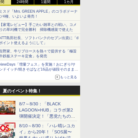
時間
24時間
1週間
1カ月
ミスド「Mrs. GREEN APPLE」のコラボドーナ
ツ4種、いよいよ発売！
【家電レビュー】手ごわい雑草との戦い、コメ
リの草刈機で完全勝利 掃除機感覚で使えた
NTT島田社長、ソフトバンクのセブン出資に「d
ポイント使えるようにして」
吉野家、牛リブロースを熱々で提供する「極旨
牛鉄板ステーキ定食」を発売
NewDays「増量フェス」を実施！おにぎり/サ
ンドイッチ/焼きそばなど16品が値段そのままで
ボリュームアップ
もっと見る
夏のイベント特集！
8/7～8/30：「BLACK
LAGOON×HUB」コラボ第2
弾開催決定！「悪党たちの休
日」がテーマに
8/10～8/30：「ハレ晴レユカ
イ」から20年！「SOS展〜