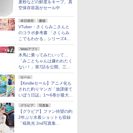
麦粉などの鮮度をキープ。真
空保存容器がセール中
本日発売
書籍
VTuber・さくらみこさんと
のコラボ参考書 「さくらみ
こでもわかる」シリーズ4冊
が本日発売！
Web/アプリ
木馬に乗ってみたいって…
「みことちゃんは嫌われたく
ない！」第7話を公開。三角
じゃない方か
セール
【Kindleセール】アニメ化も
された釣りマンガ「放課後て
いぼう日誌」1〜6巻が最大
50％オフのセール中！
グラビア
写真集
【グラビア】ファン待望の約
2年ぶり水着ショットも収録
「椛島光 2nd写真集
Ortensia」予約受付開始