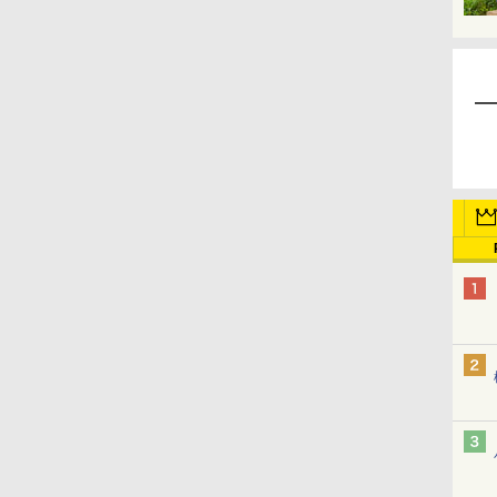
BECK
ルックバック
魔人探偵脳噛ネウロ
メイドインアビス
ダイの大冒険
鵺の陰陽師
宇崎ちゃんは遊びたい!
MAJOR 2nd
キング