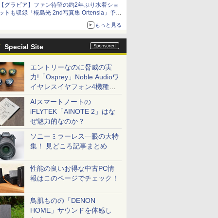
【グラビア】ファン待望の約2年ぶり水着ショ
ットも収録「椛島光 2nd写真集 Ortensia」予約
受付開始
もっと見る
10月30日発売
Special Site
エントリーなのに脅威の実
力!「Osprey」Noble Audioワ
イヤレスイヤフォン4機種を
一気に聴く
AIスマートノートの
iFLYTEK「AINOTE 2」はな
ぜ魅力的なのか？
ソニーミラーレス一眼の大特
集！ 見どころ記事まとめ
性能の良いお得な中古PC情
報はこのページでチェック！
鳥肌ものの「DENON
HOME」サウンドを体感し