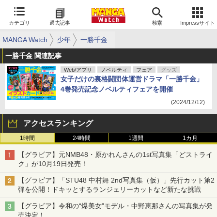
カテゴリ
過去記事
検索
Impressサイト
MANGA Watch
少年
一勝千金
一勝千金 関連記事
Web/アプリ
ノベルティ
フェア
グッズ
女子だけの裏格闘団体運営ドラマ「一勝千金」
4巻発売記念ノベルティフェアを開催
(2024/12/12)
アクセスランキング
1時間
24時間
1週間
1カ月
【グラビア】元NMB48・原かれんさんの1st写真集「どストライ
ク」が10月19日発売！
【グラビア】「STU48 中村舞 2nd写真集（仮）」先行カット第2
弾を公開！ドキッとするランジェリーカットなど新たな挑戦
【グラビア】令和の“爆美女”モデル・中野恵那さんの写真集が発
売決定！