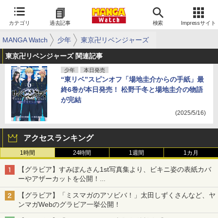
カテゴリ
過去記事
検索
Impressサイト
MANGA Watch
少年
東京卍リベンジャーズ
東京卍リベンジャーズ 関連記事
少年
本日発売
“東リベ”スピンオフ「場地圭介からの手紙」最
終6巻が本日発売！ 松野千冬と場地圭介の物語
が完結
(2025/5/16)
アクセスランキング
1時間
24時間
1週間
1カ月
【グラビア】すみぽんさん1st写真集より、ビキニ姿の表紙カバ
ーやアザーカットを公開！
タイトルは「offcourt（オフコート）」に決定
【グラビア】「ミスマガのアソビバ！」太田しずくさんなど、ヤ
ンマガWebのグラビア一挙公開！