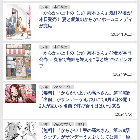
少年
本日発売
「からかい上手の（元）高木さん」最終23巻が
本日発売！ 妻と愛娘のからかいホームコメディ
が完結
(2024/10/11)
少年
本日発売
「からかい上手の（元）高木さん」22巻が本日
発売！ 次巻で完結を迎える“母と娘”のスピンオ
フ
(2024/9/11)
少年
Web/アプリ
【無料】「からかい上手の高木さん」第169話
「名前」がサンデーうぇぶりにて8月3日公開！
2人が互いを名前で呼び合う日はいつ来る
(2024/8/5)
少年
Web/アプリ
無料
【無料】「からかい上手の高木さん」第168話
「タッチ」がサンデーうぇぶりにて公開！ ”触