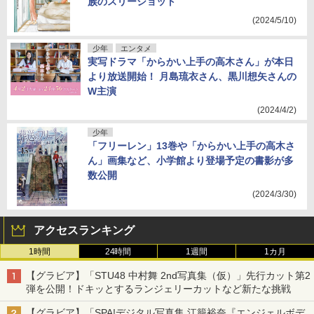
族のスリーショット
(2024/5/10)
少年
エンタメ
実写ドラマ「からかい上手の高木さん」が本日
より放送開始！ 月島琉衣さん、黒川想矢さんの
W主演
(2024/4/2)
少年
「フリーレン」13巻や「からかい上手の高木さ
ん」画集など、小学館より登場予定の書影が多
数公開
(2024/3/30)
アクセスランキング
1時間
24時間
1週間
1カ月
【グラビア】「STU48 中村舞 2nd写真集（仮）」先行カット第2
弾を公開！ドキッとするランジェリーカットなど新たな挑戦
【グラビア】「SPA!デジタル写真集 江籠裕奈『エンジェルボデ