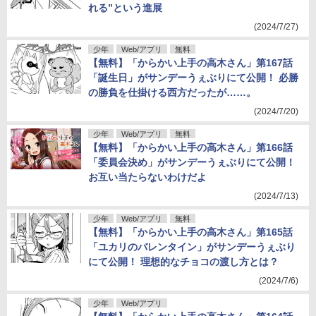
れる”という進展
(2024/7/27)
少年
Web/アプリ
無料
【無料】「からかい上手の高木さん」第167話
「誕生日」がサンデーうぇぶりにて公開！ 必勝
の勝負を仕掛ける西方だったが……。
(2024/7/20)
少年
Web/アプリ
無料
【無料】「からかい上手の高木さん」第166話
「委員会決め」がサンデーうぇぶりにて公開！
お互い当たらないわけだよ
(2024/7/13)
少年
Web/アプリ
無料
【無料】「からかい上手の高木さん」第165話
「ユカリのバレンタイン」がサンデーうぇぶり
にて公開！ 理想的なチョコの渡し方とは？
(2024/7/6)
少年
Web/アプリ