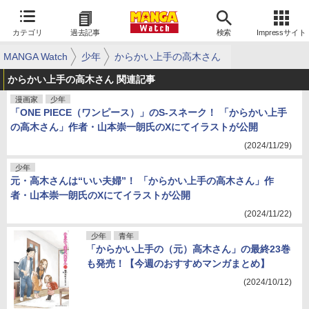
カテゴリ
過去記事
検索
Impressサイト
MANGA Watch
少年
からかい上手の高木さん
からかい上手の高木さん 関連記事
漫画家
少年
「ONE PIECE（ワンピース）」のS-スネーク！ 「からかい上手
の高木さん」作者・山本崇一朗氏のXにてイラストが公開
(2024/11/29)
少年
元・高木さんは“いい夫婦”！ 「からかい上手の高木さん」作
者・山本崇一朗氏のXにてイラストが公開
(2024/11/22)
少年
青年
「からかい上手の（元）高木さん」の最終23巻
も発売！【今週のおすすめマンガまとめ】
(2024/10/12)