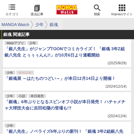
カテゴリ
過去記事
検索
Impressサイト
MANGA Watch
少年
銀魂
銀魂 関連記事
Web/アプリ
少年
「銀八先生」がジャンプTOONでコミカライズ！ 「銀魂 3年Z組
銀八先生 とぅぅぅんん!!」が10月6日より連載開始
(2025/9/29)
少年
イベント
「銀魂展 ～はたちのつどい～」が本日12月14日より開催！
(2024/12/14)
少年
小説
本日発売
「銀魂」6年ぶりとなるスピンオフ小説が本日発売！ ハチャメチ
ャ大球技大会に吉田松陽の登場も!?
(2024/12/4)
少年
「銀八先生」ノベライズ6年ぶりの新刊！ 「銀魂 3年Z組銀八先