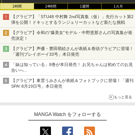
1時間
24時間
1週間
1カ月
【グラビア】「STU48 中村舞 2nd写真集（仮）」先行カット第2
弾を公開！ドキッとするランジェリーカットなど新たな挑戦
【グラビア】令和の“爆美女”モデル・中野恵那さんの写真集が発
売決定！
【グラビア】声優・豊田萌絵さんが表紙＆巻頭グラビアに登場！
「週刊プレイボーイ33号」本日発売
「妹は知っている」8巻が本日発売！ お兄ちゃんは初めてのお見
合いへ
累計発行部数は90万部を突破！
【グラビア】東雲うみさんが表紙＆フォトブックに登場！「週刊
SPA! 8月19日号」本日発売
もっと見る
MANGA Watch をフォローする