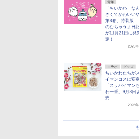
青年
「ちいかわ な
さくてかわいい
第8巻、特装版、
のむちゃうま日記(
が11月21日に発
定！
2025
コラボ
グッズ
ちいかわたちが
イマンコスに変
「スッパイマン
わ一番」9月8日
売
2025