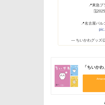
📍東急プ
🗓20
📍名古屋パル
pic
— ちいかわグッズ公式 (
「ちいかわ
Amaz