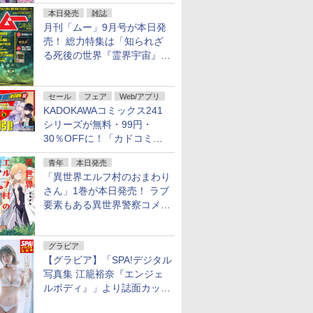
本日発売
雑誌
月刊「ムー」9月号が本日発
売！ 総力特集は「知られざ
る死後の世界『霊界宇宙』の
謎」特別企画は「西郷隆盛の
不死伝説」
セール
フェア
Web/アプリ
KADOKAWAコミックス241
シリーズが無料・99円・
30％OFFに！「カドコミフ
ェア 2026」第2弾が開催中！
青年
本日発売
「異世界エルフ村のおまわり
さん」1巻が本日発売！ ラブ
要素もある異世界警察コメデ
ィ
グラビア
【グラビア】「SPA!デジタル
写真集 江籠裕奈『エンジェ
ルボディ』」より誌面カット
を公開！