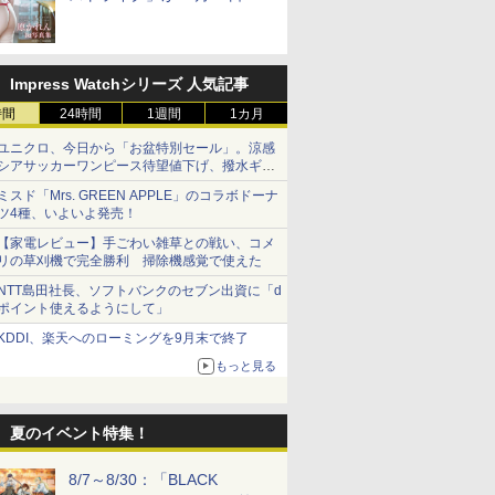
売！
Impress Watchシリーズ 人気記事
時間
24時間
1週間
1カ月
ユニクロ、今日から「お盆特別セール」。涼感
シアサッカーワンピース待望値下げ、撥水ギア
ショーツは1990円に
ミスド「Mrs. GREEN APPLE」のコラボドーナ
ツ4種、いよいよ発売！
【家電レビュー】手ごわい雑草との戦い、コメ
リの草刈機で完全勝利 掃除機感覚で使えた
NTT島田社長、ソフトバンクのセブン出資に「d
ポイント使えるようにして」
KDDI、楽天へのローミングを9月末で終了
もっと見る
夏のイベント特集！
8/7～8/30：「BLACK