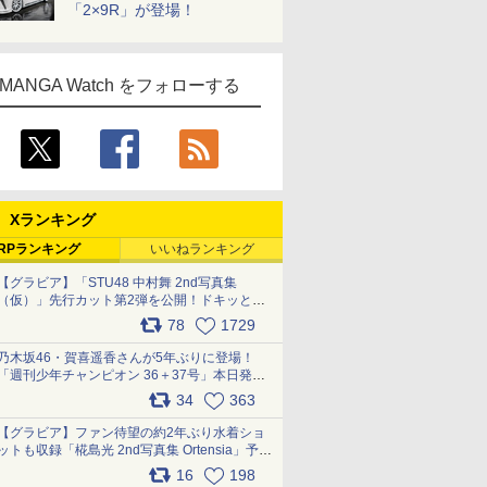
「2×9R」が登場！
MANGA Watch をフォローする
Xランキング
RPランキング
いいねランキング
【グラビア】「STU48 中村舞 2nd写真集
（仮）」先行カット第2弾を公開！ドキッとす
るランジェリーカットなど新たな挑戦
78
1729
pic.x.com/9uvxXReveK
乃木坂46・賀喜遥香さんが5年ぶりに登場！
「週刊少年チャンピオン 36＋37号」本日発
売 pic.x.com/2Mo85ZlRvK
34
363
【グラビア】ファン待望の約2年ぶり水着ショ
ットも収録「椛島光 2nd写真集 Ortensia」予約
受付開始 10月30日発売
16
198
pic.x.com/9nJQY0jUYz