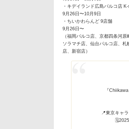
・キデイランド広島パルコ店 K-s
9月26日〜10月9日
・ちいかわらんど 9店舗
9月26日〜
（福岡パルコ店、京都四条河原町店
ソラマチ店、仙台パルコ店、札
店、新宿店）
『Chiika
📍東京キャ
🗓20