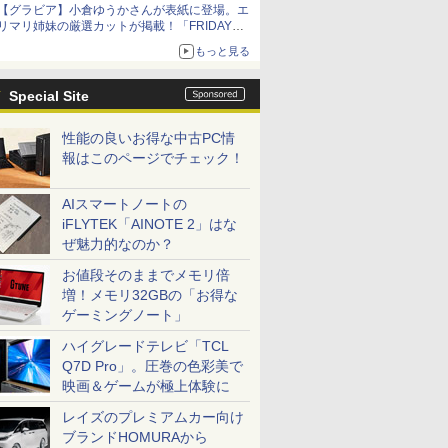
【グラビア】小倉ゆうかさんが表紙に登場。エ
リマリ姉妹の厳選カットが掲載！「FRIDAY
2026年8⽉21・28日号」本日発売
もっと見る
Special Site
性能の良いお得な中古PC情
報はこのページでチェック！
AIスマートノートの
iFLYTEK「AINOTE 2」はな
ぜ魅力的なのか？
お値段そのままでメモリ倍
増！メモリ32GBの「お得な
ゲーミングノート」
ハイグレードテレビ「TCL
Q7D Pro」。圧巻の色彩美で
映画＆ゲームが極上体験に
レイズのプレミアムカー向け
ブランドHOMURAから