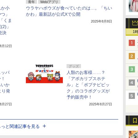
青年
Web/アプリ
んか小
ウラヤハボウズが食べていたのは…。「ちい
やつ」
かわ」最新話が公式Xで公開
「くま
2025年8月8日
2)」
1
売決
年8月12日
グッズ
スッパ
人類のお客様……？
身！
「アポカリプスホテ
ちいか
ル」と「ポプテピピッ
より発
ク」のコラボグッズが
予約販売中！
年8月27日
2025年8月27日
もっと関連記事を見る