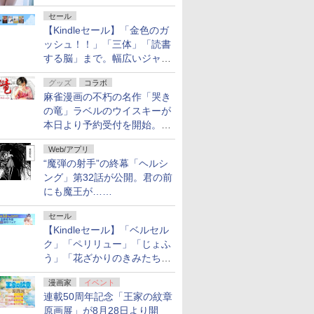
セール
【Kindleセール】「金色のガ
ッシュ！！」「三体」「読書
する脳」まで。幅広いジャン
ルの電子書籍が最大65％オ
グッズ
コラボ
フ！「Kindle本サマーセー
麻雀漫画の不朽の名作「哭き
ル」第2弾が開催中！
の竜」ラベルのウイスキーが
本日より予約受付を開始。8
月16日まで
Web/アプリ
“魔弾の射手”の終幕「ヘルシ
ング」第32話が公開。君の前
にも魔王が……
セール
【Kindleセール】「ベルセル
ク」「ペリリュー」「じょふ
う」「花ざかりのきみたち
へ」などが最大50％オフ！
漫画家
イベント
「白泉社 夏の大割引セー
連載50周年記念「王家の紋章
ル」が開催中！
原画展」が8月28日より開