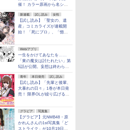
催！ カラー原画から名シー
ンの原稿まで
新連載
試し読み
女性
【試し読み】「聖女の、遺
産」コミカライズが連載開
始！ 「死にプロ」、「惚れ
魔女」作者による異世界ロマ
ンス
Web/アプリ
一生をかけてあなたを……
「東の魔女は討たれたい」第
5話が公開。妄想は終わらな
い
青年
本日発売
試し読み
【試し読み】「先輩と後輩、
大暴れの日々」1巻が本日発
売！ 限界OLが繰り広げる禁
断のロールプレイ
グラビア
写真集
【グラビア】元NMB48・原
かれんさんの1st写真集「ど
ストライク」が10月19日発