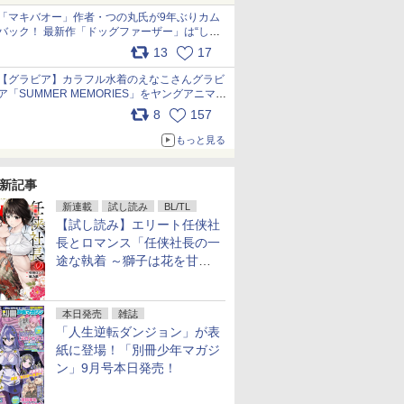
「マキバオー」作者・つの丸氏が9年ぶりカム
バック！ 最新作「ドッグファーザー」は“しゃ
べらない動物”とのリアルな暮らしを描く 「も
13
17
うこれ以上の幸せはない」……一緒に暮らす愛
犬たちへ… pic.x.com/hEr88DgVyD
【グラビア】カラフル水着のえなこさんグラビ
ア「SUMMER MEMORIES」をヤングアニマル
Webで公開中 pic.x.com/wdmmjZ7DnV
8
157
もっと見る
新記事
新連載
試し読み
BL/TL
【試し読み】エリート任侠社
長とロマンス「任侠社長の一
途な執着 ～獅子は花を甘く
愛する～」をメチャコミで先
行配信開始
本日発売
雑誌
「人生逆転ダンジョン」が表
紙に登場！「別冊少年マガジ
ン」9月号本日発売！