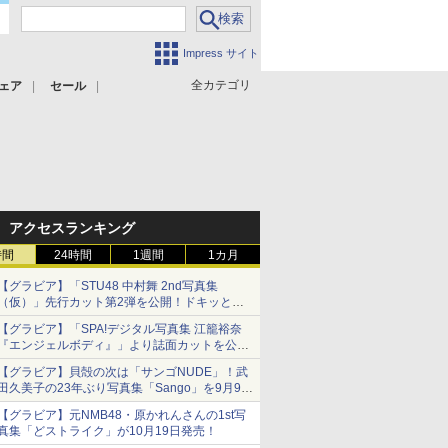
Impress サイト
全カテゴリ
ェア
セール
アクセスランキング
時間
24時間
1週間
1カ月
【グラビア】「STU48 中村舞 2nd写真集
（仮）」先行カット第2弾を公開！ドキッとす
るランジェリーカットなど新たな挑戦
【グラビア】「SPA!デジタル写真集 江籠裕奈
『エンジェルボディ』」より誌面カットを公
開！
【グラビア】貝殻の次は「サンゴNUDE」！武
田久美子の23年ぶり写真集「Sango」を9月9日
に発売
【グラビア】元NMB48・原かれんさんの1st写
真集「どストライク」が10月19日発売！