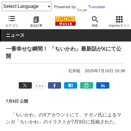
Powered by
Translate
MANGA Watch
青年
ちいかわ
カテゴリ
過去記事
検索
Impressサイト
ニュース
一番幸せな瞬間！ 「ちいかわ」最新話がXにて公
開
石井聡
2025年7月10日 10:38
リスト
7月9日 公開
「ちいかわ」のXアカウントにて、ナガノ氏によるマ
ンガ「ちいかわ」のイラストが7月9日に投稿された。