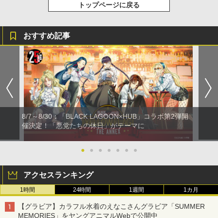
トップページに戻る
おすすめ記事
8/7～8/30：「BLACK LAGOON×HUB」コラボ第2弾開
催決定！「悪党たちの休日」がテーマに
●
●
●
●
●
●
●
アクセスランキング
1時間
24時間
1週間
1カ月
【グラビア】カラフル水着のえなこさんグラビア「SUMMER
MEMORIES」をヤングアニマルWebで公開中