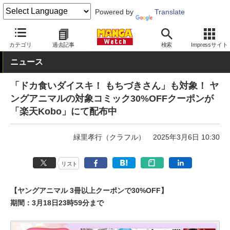
Powered by
Translate
MANGA Watch
セール
カテゴリ
過去記事
検索
Impressサイト
ニュース
「ドカ食いダイスキ！ もちづきさん」も対象！ ヤ
ングアニマルの対象コミック30%OFFクーポンが
「楽天Kobo」にて配布中
緑里孝行（クラフル）
2025年3月6日 10:30
リスト
【ヤングアニマル 3冊以上クーポンで30%OFF】
期間：3月18日23時59分まで