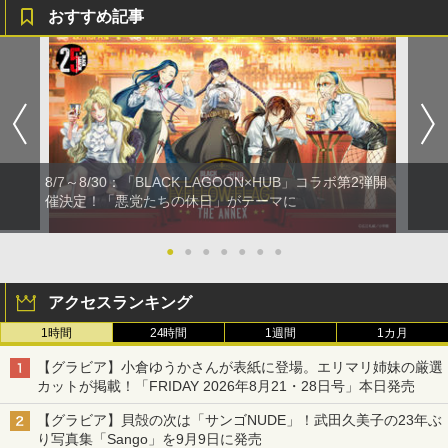
おすすめ記事
8/7～8/30：「BLACK LAGOON×HUB」コラボ第2弾開
催決定！「悪党たちの休日」がテーマに
●
●
●
●
●
●
●
アクセスランキング
1時間
24時間
1週間
1カ月
【グラビア】小倉ゆうかさんが表紙に登場。エリマリ姉妹の厳選
カットが掲載！「FRIDAY 2026年8⽉21・28日号」本日発売
【グラビア】貝殻の次は「サンゴNUDE」！武田久美子の23年ぶ
り写真集「Sango」を9月9日に発売