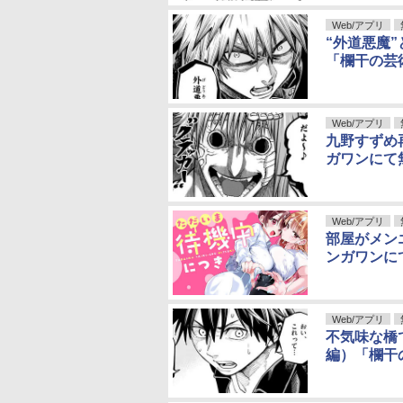
Web/アプリ
“外道悪魔
「欄干の芸
Web/アプリ
九野すずめ
ガワンにて
Web/アプリ
部屋がメン
ンガワンに
Web/アプリ
不気味な橋
編）「欄干