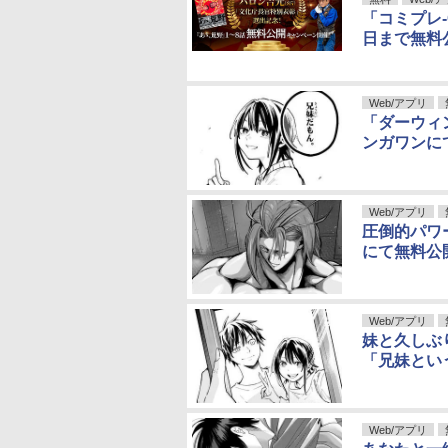
「コミプレ-
日まで無料
Web/アプリ
「ダーウィ
ンガワンに
Web/アプリ
圧倒的パワ
にて無料公
Web/アプリ
妹と久しぶ
「兄妹とい
Web/アプリ