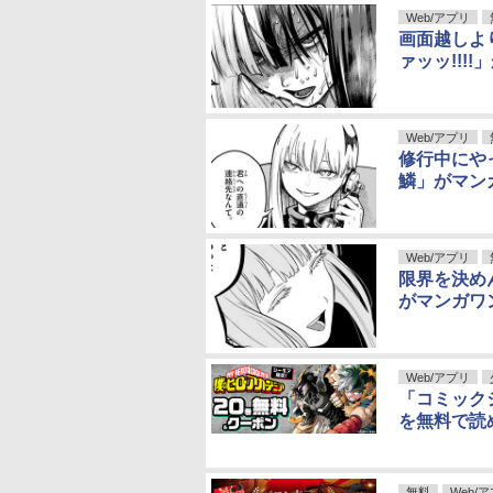
Web/アプリ
画面越しよ
ァッッ!!!
Web/アプリ
修行中にや
鱗」がマン
Web/アプリ
限界を決め
がマンガワ
Web/アプリ
「コミック
を無料で読
無料
Web/