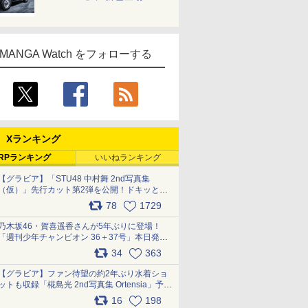
MANGA Watch をフォローする
Xランキング
RPランキング
いいねランキング
【グラビア】「STU48 中村舞 2nd写真集
（仮）」先行カット第2弾を公開！ドキッとす
るランジェリーカットなど新たな挑戦
78
1729
pic.x.com/9uvxXReveK
乃木坂46・賀喜遥香さんが5年ぶりに登場！
「週刊少年チャンピオン 36＋37号」本日発
売 pic.x.com/2Mo85ZlRvK
34
363
【グラビア】ファン待望の約2年ぶり水着ショ
ットも収録「椛島光 2nd写真集 Ortensia」予約
受付開始 10月30日発売
16
198
pic.x.com/9nJQY0jUYz