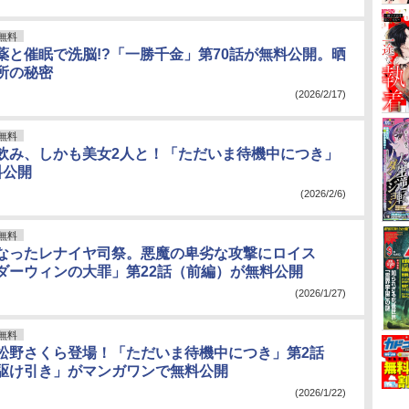
無料
薬と催眠で洗脳!?「一勝千金」第70話が無料公開。晒
所の秘密
(2026/2/17)
無料
飲み、しかも美女2人と！「ただいま待機中につき」
料公開
(2026/2/6)
無料
なったレナイヤ司祭。悪魔の卑劣な攻撃にロイス
ダーウィンの大罪」第22話（前編）が無料公開
(2026/1/27)
無料
松野さくら登場！「ただいま待機中につき」第2話
駆け引き」がマンガワンで無料公開
(2026/1/22)