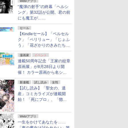
Web/アプリ
“魔弾の射手”の終幕「ヘルシ
ング」第32話が公開。君の前
にも魔王が……
セール
【Kindleセール】「ベルセル
ク」「ペリリュー」「じょふ
う」「花ざかりのきみたち
へ」などが最大50％オフ！
漫画家
イベント
「白泉社 夏の大割引セー
連載50周年記念「王家の紋章
ル」が開催中！
原画展」が8月28日より開
催！ カラー原画から名シー
ンの原稿まで
新連載
試し読み
女性
【試し読み】「聖女の、遺
産」コミカライズが連載開
始！ 「死にプロ」、「惚れ
魔女」作者による異世界ロマ
ンス
Web/アプリ
一生をかけてあなたを……
「東の魔女は討たれたい」第