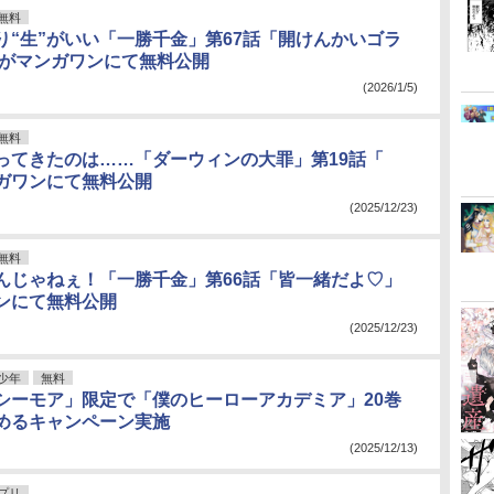
無料
り“生”がいい「一勝千金」第67話「開けんかいゴラ
!」がマンガワンにて無料公開
(2026/1/5)
無料
ってきたのは……「ダーウィンの大罪」第19話「
ガワンにて無料公開
(2025/12/23)
無料
んじゃねぇ！「一勝千金」第66話「皆一緒だよ♡」
ンにて無料公開
(2025/12/23)
少年
無料
シーモア」限定で「僕のヒーローアカデミア」20巻
めるキャンペーン実施
(2025/12/13)
アプリ