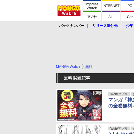
バックナンバー
リリース送付先
少年
MANGA Watch
無料
無料 関連記事
Web/アプリ
マンガ「神
の全巻無料
Web/アプリ