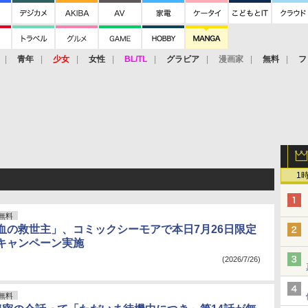
青年
少女
女性
BL/TL
グラビア
漫画家
無料
フ
1
無料
血の救世主」、コミックシーモアで本日7月26日限定
キャンペーン実施
(2026/7/26)
無料