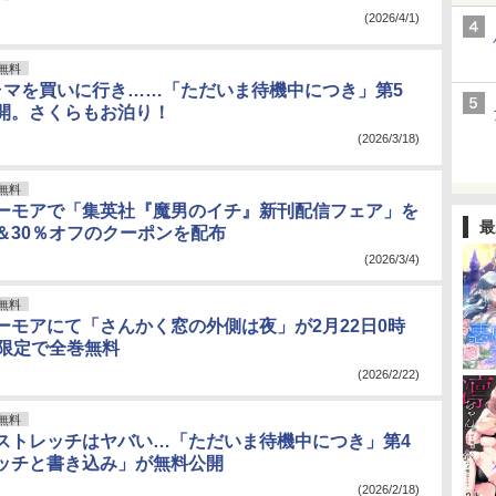
(2026/4/1)
無料
ャマを買いに行き……「ただいま待機中につき」第5
開。さくらもお泊り！
(2026/3/18)
無料
ーモアで「集英社『魔男のイチ』新刊配信フェア」を
最
＆30％オフのクーポンを配布
(2026/3/4)
無料
ーモアにて「さんかく窓の外側は夜」が2月22日0時
間限定で全巻無料
(2026/2/22)
無料
ストレッチはヤバい…「ただいま待機中につき」第4
ッチと書き込み」が無料公開
(2026/2/18)