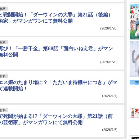
無料
”と戦闘開始！「ダーウィンの大罪」第21話（後編）
術家」がマンガワンにて無料公開
(2026/1/20)
無料
再び！「一勝千金」第68話「面白いねえ君」がマン
無料公開
(2026/1/20)
無料
エス嬢のたまり場に？「ただいま待機中につき」がマ
て連載開始！
(2026/1/7)
無料
で死闘が始まる!?「ダーウィンの大罪」第21話（前
の芸術家」がマンガワンにて無料公開
(2026/1/6)