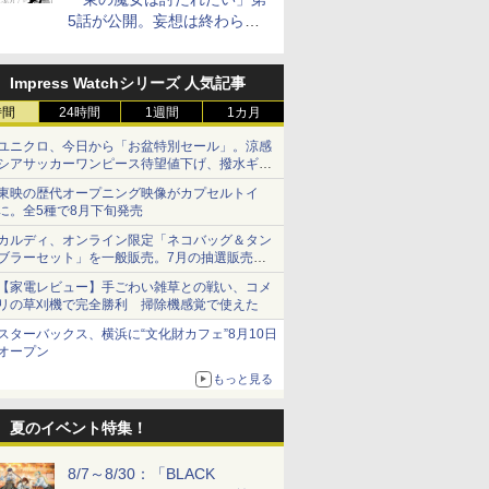
5話が公開。妄想は終わらな
い
Impress Watchシリーズ 人気記事
時間
24時間
1週間
1カ月
ユニクロ、今日から「お盆特別セール」。涼感
シアサッカーワンピース待望値下げ、撥水ギア
ショーツは1990円に
東映の歴代オープニング映像がカプセルトイ
に。全5種で8月下旬発売
カルディ、オンライン限定「ネコバッグ＆タン
ブラーセット」を一般販売。7月の抽選販売の
当選無効分
【家電レビュー】手ごわい雑草との戦い、コメ
リの草刈機で完全勝利 掃除機感覚で使えた
スターバックス、横浜に“文化財カフェ”8月10日
オープン
もっと見る
夏のイベント特集！
8/7～8/30：「BLACK