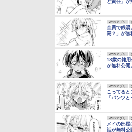
と責任」が
Web/アプリ
全員で銭湯
闘？」が無
Web/アプリ
18歳の雑
が無料公開
Web/アプリ
こってると
「パンツと
Web/アプリ
メイの部屋
話が無料公