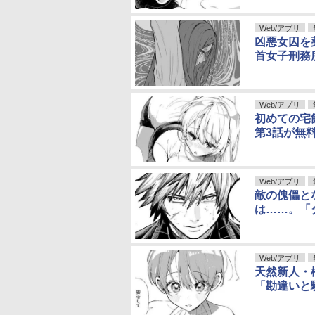
Web/アプリ
凶悪女囚を
首女子刑務
Web/アプリ
初めての宅
第3話が無
Web/アプリ
敵の傀儡と
は……。「
Web/アプリ
天然新人・
「勘違いと