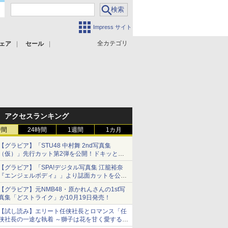
Impress サイト
全カテゴリ
ェア
セール
アクセスランキング
時間
24時間
1週間
1カ月
【グラビア】「STU48 中村舞 2nd写真集
（仮）」先行カット第2弾を公開！ドキッとす
るランジェリーカットなど新たな挑戦
【グラビア】「SPA!デジタル写真集 江籠裕奈
『エンジェルボディ』」より誌面カットを公
開！
【グラビア】元NMB48・原かれんさんの1st写
真集「どストライク」が10月19日発売！
【試し読み】エリート任侠社長とロマンス「任
侠社長の一途な執着 ～獅子は花を甘く愛する
～」をメチャコミで先行配信開始