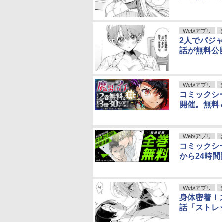
Web/アプリ
2人でパジ
話が無料公
Web/アプリ
コミックシ
開催。無料
Web/アプリ
コミックシ
から24時
Web/アプリ
身体密着！
話「ストレ