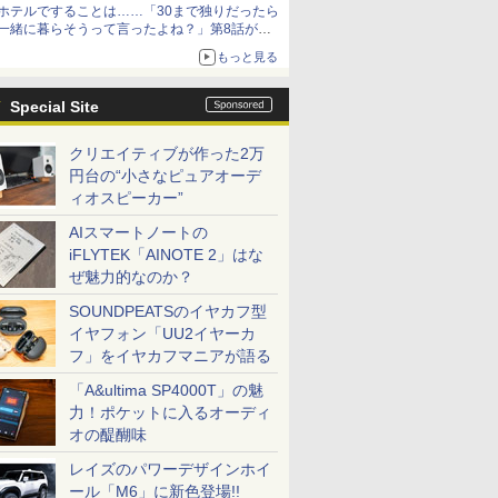
ホテルですることは……「30まで独りだったら
一緒に暮らそうって言ったよね？」第8話が無
料公開。一緒にお風呂！
もっと見る
Special Site
クリエイティブが作った2万
円台の“小さなピュアオーデ
ィオスピーカー”
AIスマートノートの
iFLYTEK「AINOTE 2」はな
ぜ魅力的なのか？
SOUNDPEATSのイヤカフ型
イヤフォン「UU2イヤーカ
フ」をイヤカフマニアが語る
「A&ultima SP4000T」の魅
力！ポケットに入るオーディ
オの醍醐味
レイズのパワーデザインホイ
ール「M6」に新色登場!!