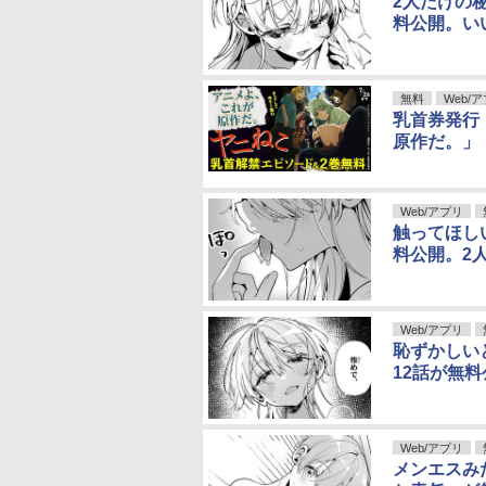
2人だけの
料公開。い
無料
Web/
乳首券発行
原作だ。」
Web/アプリ
触ってほし
料公開。2
Web/アプリ
恥ずかしい
12話が無
Web/アプリ
メンエスみ