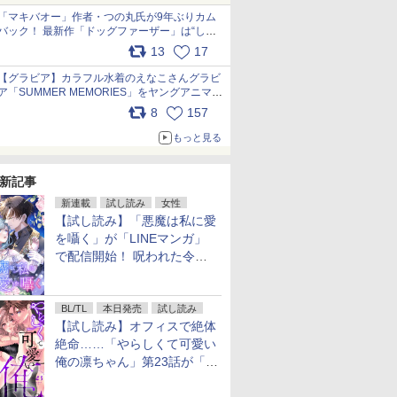
「マキバオー」作者・つの丸氏が9年ぶりカム
バック！ 最新作「ドッグファーザー」は“しゃ
べらない動物”とのリアルな暮らしを描く 「も
13
17
うこれ以上の幸せはない」……一緒に暮らす愛
犬たちへ… pic.x.com/hEr88DgVyD
【グラビア】カラフル水着のえなこさんグラビ
ア「SUMMER MEMORIES」をヤングアニマル
Webで公開中 pic.x.com/wdmmjZ7DnV
8
157
もっと見る
新記事
新連載
試し読み
女性
【試し読み】「悪魔は私に愛
を囁く」が「LINEマンガ」
で配信開始！ 呪われた令嬢×
執着深い司祭のダークファン
タジー
BL/TL
本日発売
試し読み
【試し読み】オフィスで絶体
絶命……「やらしくて可愛い
俺の凛ちゃん」第23話が「コ
ミックシーモア」で先行配