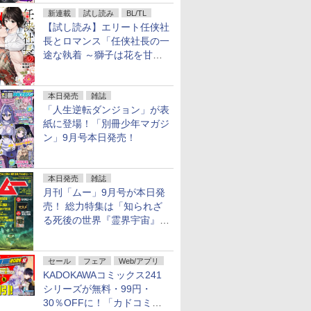
信！
新連載
試し読み
BL/TL
【試し読み】エリート任侠社
長とロマンス「任侠社長の一
途な執着 ～獅子は花を甘く
愛する～」をメチャコミで先
行配信開始
本日発売
雑誌
「人生逆転ダンジョン」が表
紙に登場！「別冊少年マガジ
ン」9月号本日発売！
本日発売
雑誌
月刊「ムー」9月号が本日発
売！ 総力特集は「知られざ
る死後の世界『霊界宇宙』の
謎」特別企画は「西郷隆盛の
不死伝説」
セール
フェア
Web/アプリ
KADOKAWAコミックス241
シリーズが無料・99円・
30％OFFに！「カドコミフ