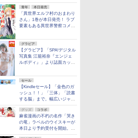
ェア 2026」第2弾が開催中！
青年
本日発売
「異世界エルフ村のおまわり
さん」1巻が本日発売！ ラブ
要素もある異世界警察コメデ
ィ
グラビア
【グラビア】「SPA!デジタル
写真集 江籠裕奈『エンジェ
ルボディ』」より誌面カット
を公開！
セール
【Kindleセール】「金色のガ
ッシュ！！」「三体」「読書
する脳」まで。幅広いジャン
ルの電子書籍が最大65％オ
グッズ
コラボ
フ！「Kindle本サマーセー
麻雀漫画の不朽の名作「哭き
ル」第2弾が開催中！
の竜」ラベルのウイスキーが
本日より予約受付を開始。8
月16日まで