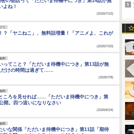
秘密の会話って「ただいま待機中につき」第14話が無
いよね！
(2026/7/22)
アプリ
！？「ヤニねこ」、無料話増量！「アニメよ、これが
(2026/7/20)
無料
いってこと？「ただいま待機中につき」第13話が無
人だけの時間は過ぎて……
(2026/7/8)
無料
ところを見せれば……「ただいま待機中につき」第
料公開。四つ這いになりなさい
(2026/6/24)
無料
たいな関係「ただいま待機中につき」第11話「期待